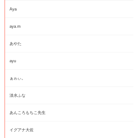
Aya
aya.m
あやた
ayu
ぁゎぃ。
淡水ふな
あんころもちこ先生
イグアナ大佐