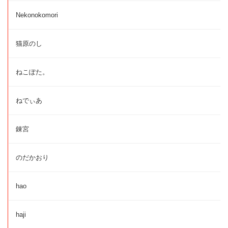
Nekonokomori
猫原のし
ねこぽた。
ねでぃあ
錬宮
のだかおり
hao
haji