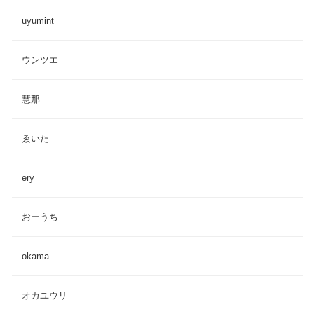
uyumint
ウンツエ
慧那
ゑいた
ery
おーうち
okama
オカユウリ