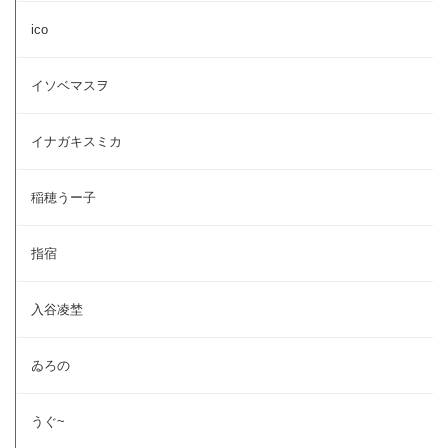
ico
イソベマスヲ
イナガキスミカ
稲穂うー子
指宿
入谷凌埜
ゐろの
うぐ~