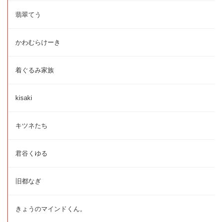
翡翠てう
かわむらけーき
着ぐるみ家族
kisaki
キツネたち
君谷くゆる
旧都なぎ
きょうのマインドくん。