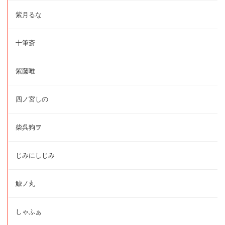
紫月るな
十筆斎
紫藤唯
四ノ宮しの
柴呉狗ヲ
じみにしじみ
鯱ノ丸
しゃふぁ