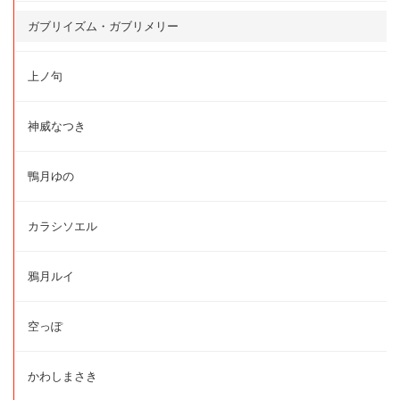
ガブリイズム・ガブリメリー
上ノ句
神威なつき
鴨月ゆの
カラシソエル
鴉月ルイ
空っぽ
かわしまさき