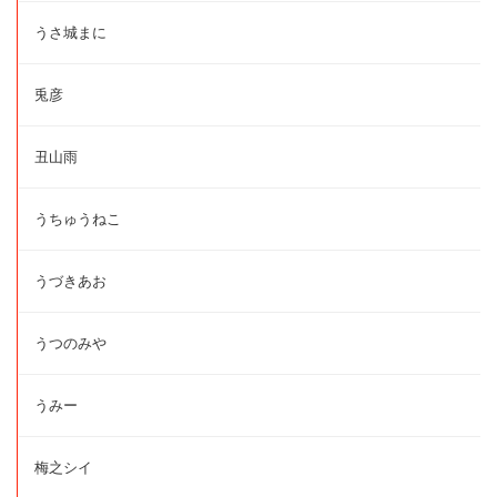
うさ城まに
兎彦
丑山雨
うちゅうねこ
うづきあお
うつのみや
うみー
梅之シイ