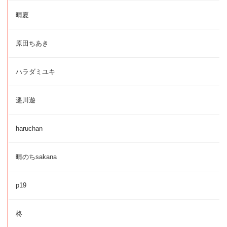
晴夏
原田ちあき
ハラダミユキ
遥川遊
haruchan
晴のちsakana
p19
柊