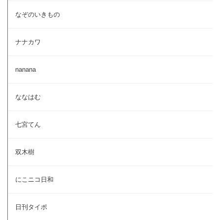
なぞのいきもの
ナナカワ
nanana
ななはむ
七宮てん
双木樹
にこニコ日和
日刊タイポ