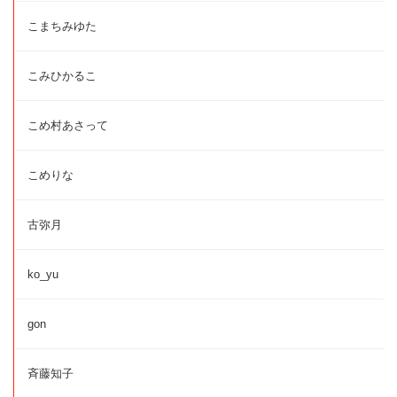
こまちみゆた
こみひかるこ
こめ村あさって
こめりな
古弥月
ko_yu
gon
斉藤知子