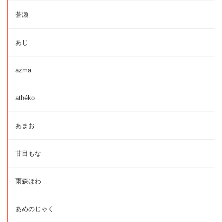
蒼瀬
あじ
azma
athéko
あまお
甘目もな
雨森ほわ
あめのじゃく