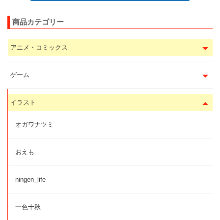
商品カテゴリー
アニメ・コミックス
ゲーム
イラスト
オガワナツミ
おえも
ningen_life
一色十秋