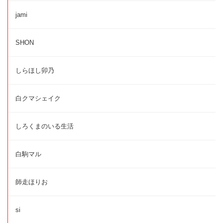
jami
SHON
しらほし卯乃
白クマシェイク
しろくまのいる生活
白駒マル
師走ほりお
si