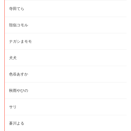
寺田てら
殻似コモル
ナガシまモモ
犬犬
色谷あすか
秋雨やひの
サリ
蒼川よる