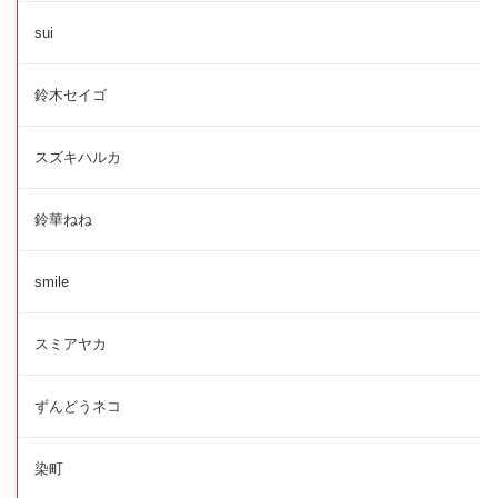
sui
鈴木セイゴ
スズキハルカ
鈴華ねね
smile
スミアヤカ
ずんどうネコ
染町