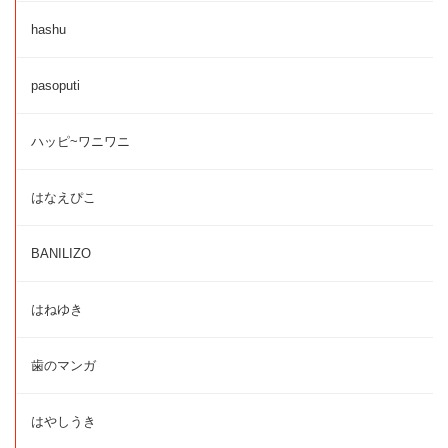
hashu
pasoputi
ハッピ~ワニワニ
はなえぴこ
BANILIZO
はねゆき
歯のマンガ
はやしうき