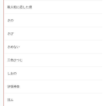
殺人犯に恋した僕
さの
さび
さめない
三色ひつじ
しおの
汐張神奈
沈ム