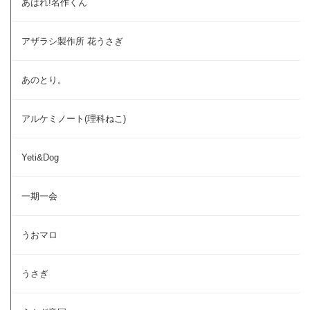
あはれ!名作くん
アザラシ製作所 花うさぎ
あのとり。
アルケミノート(理科ねこ)
Yeti&Dog
一期一会
うおマロ
うさぎ