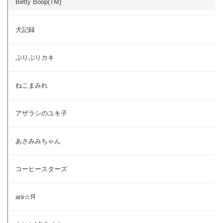
Betty Boop(TM)
犬記録
ぷりぷりカキ
ねこまみれ
アザラシのユキ子
あさみみちゃん
コーヒースターズ
ani☆Я