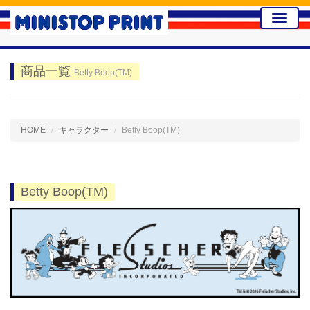
Toggle
naviga
商品一覧
Betty Boop(TM)
HOME
キャラクター
Betty Boop(TM)
Betty Boop(TM)