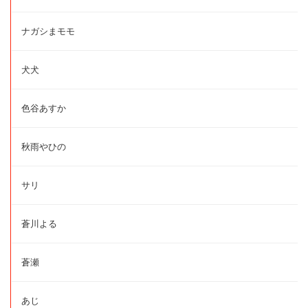
ナガシまモモ
犬犬
色谷あすか
秋雨やひの
サリ
蒼川よる
蒼瀬
あじ