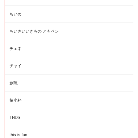
ちいめ
ちいさいいきもの ともペン
チェネ
チャイ
創琉
椿小粋
TNDS
this is fun.