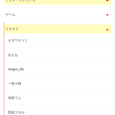
アニメ・コミックス
ゲーム
イラスト
オガワナツミ
おえも
ningen_life
一色十秋
寺田てら
殻似コモル