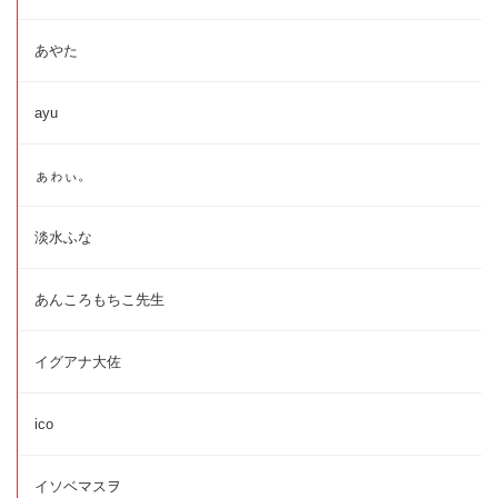
あやた
ayu
ぁゎぃ。
淡水ふな
あんころもちこ先生
イグアナ大佐
ico
イソベマスヲ