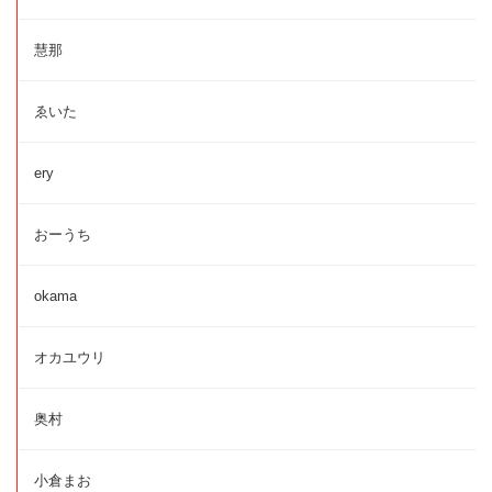
慧那
ゑいた
ery
おーうち
okama
オカユウリ
奥村
小倉まお