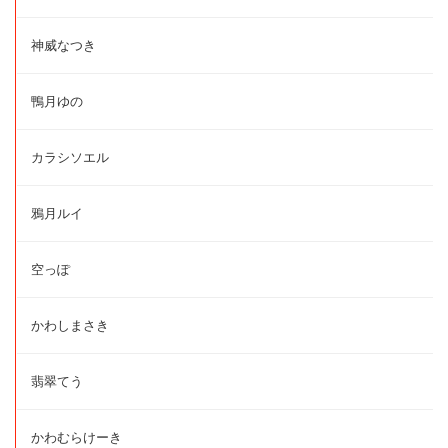
神威なつき
鴨月ゆの
カラシソエル
鴉月ルイ
空っぽ
かわしまさき
翡翠てう
かわむらけーき