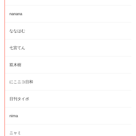
nanana
ななはむ
七宮てん
双木樹
にこニコ日和
日刊タイポ
nima
ニャミ