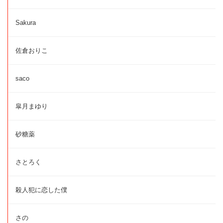
Sakura
佐倉おりこ
saco
皐月まゆり
砂糖薬
さとろく
殺人犯に恋した僕
さの