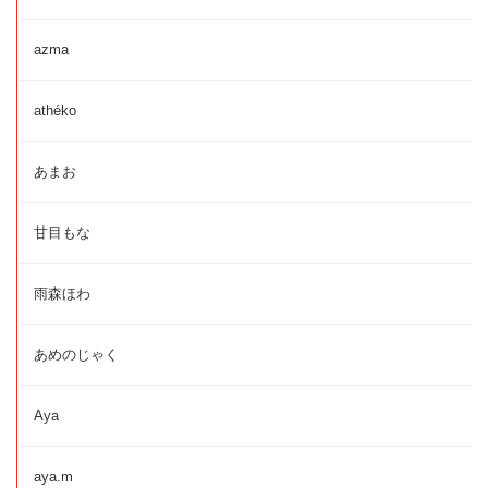
azma
athéko
あまお
甘目もな
雨森ほわ
あめのじゃく
Aya
aya.m