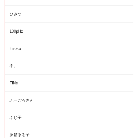
ひみつ
100pHz
Hiroko
不井
FiNe
ふーごろさん
ふじ子
豚箱ゑる子