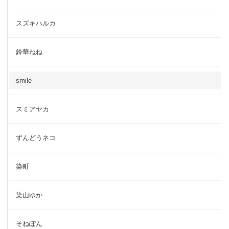
スズキハルカ
鈴華ねね
smile
スミアヤカ
ずんどうネコ
染町
染山ゆか
そねぽん