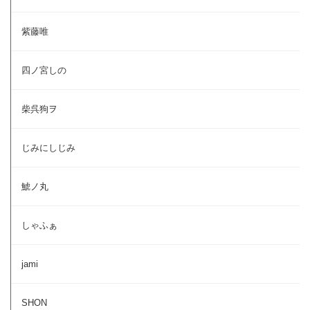
紫藤唯
四ノ宮しの
柴呉狗ヲ
じみにしじみ
鯱ノ丸
しゃふぁ
jami
SHON