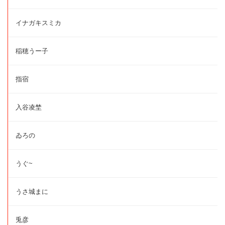
イナガキスミカ
稲穂うー子
指宿
入谷凌埜
ゐろの
うぐ~
うさ城まに
兎彦