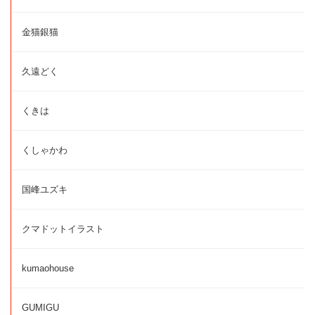
金猫銀猫
久遠どく
くきは
くしゃかわ
国峰ユズキ
クマドットイラスト
kumaohouse
GUMIGU