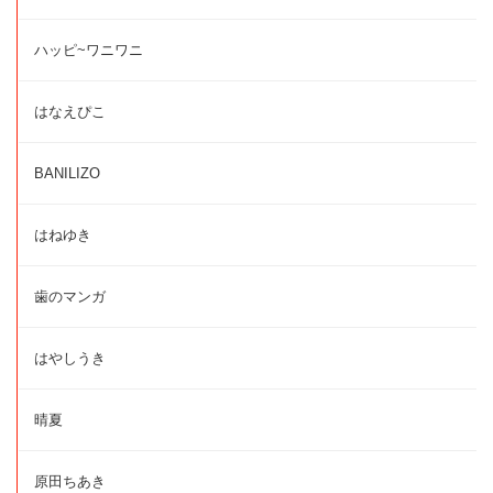
ハッピ~ワニワニ
はなえぴこ
BANILIZO
はねゆき
歯のマンガ
はやしうき
晴夏
原田ちあき