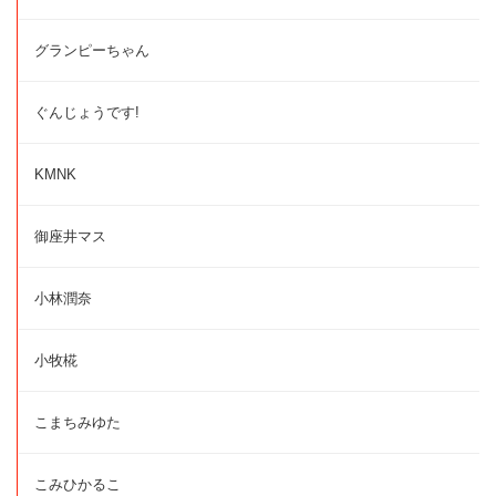
グランピーちゃん
ぐんじょうです!
KMNK
御座井マス
小林潤奈
小牧椛
こまちみゆた
こみひかるこ