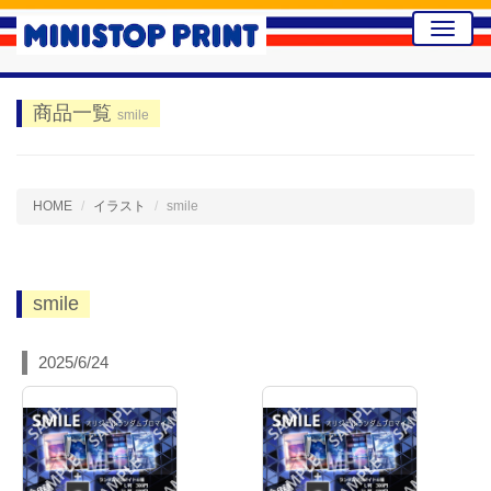
Toggle
naviga
商品一覧
smile
HOME
イラスト
smile
smile
2025/6/24