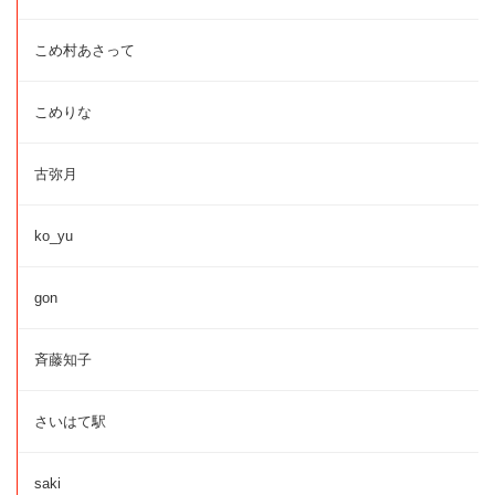
こめ村あさって
こめりな
古弥月
ko_yu
gon
斉藤知子
さいはて駅
saki