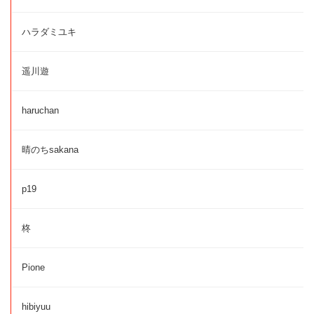
ハラダミユキ
遥川遊
haruchan
晴のちsakana
p19
柊
Pione
hibiyuu