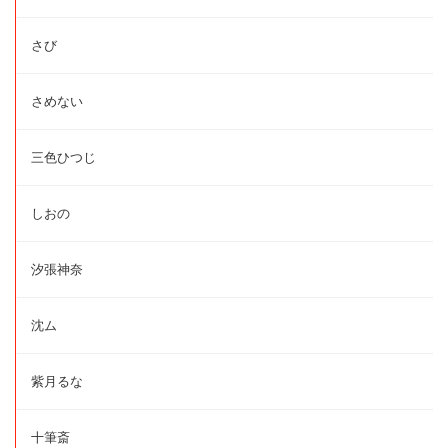
さび
さめない
三色ひつじ
しおの
汐張神奈
沈ム
紫月るな
十筆斎