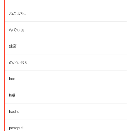
ねこぽた。
ねでぃあ
錬宮
のだかおり
hao
haji
hashu
pasoputi