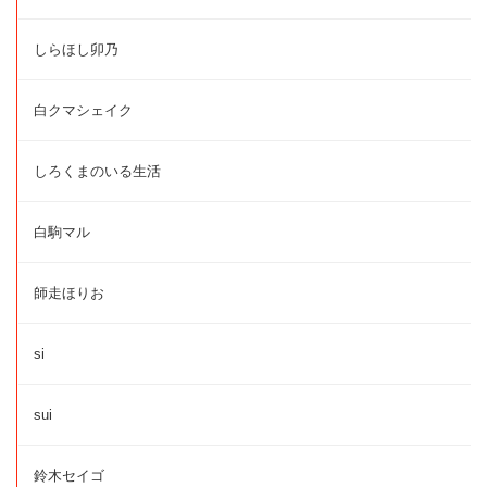
しらほし卯乃
白クマシェイク
しろくまのいる生活
白駒マル
師走ほりお
si
sui
鈴木セイゴ