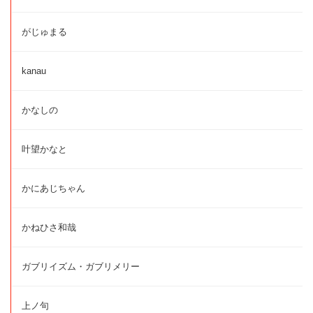
がじゅまる
kanau
かなしの
叶望かなと
かにあじちゃん
かねひさ和哉
ガブリイズム・ガブリメリー
上ノ句