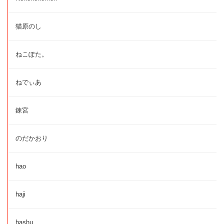
猫原のし
ねこぽた。
ねでぃあ
錬宮
のだかおり
hao
haji
hashu