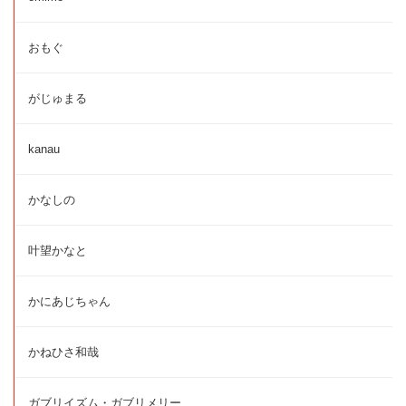
おもぐ
がじゅまる
kanau
かなしの
叶望かなと
かにあじちゃん
かねひさ和哉
ガブリイズム・ガブリメリー