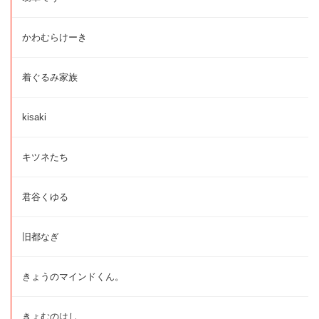
かわむらけーき
着ぐるみ家族
kisaki
キツネたち
君谷くゆる
旧都なぎ
きょうのマインドくん。
きょむのはし