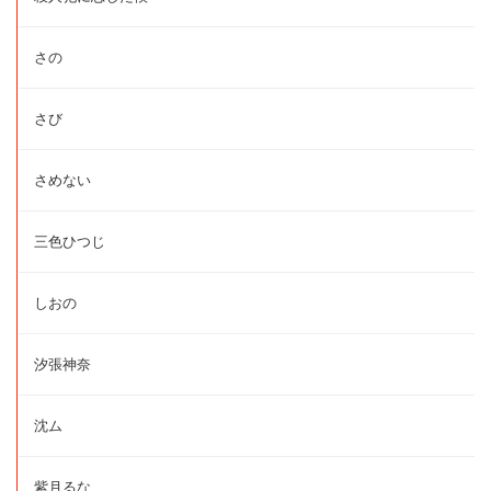
さの
さび
さめない
三色ひつじ
しおの
汐張神奈
沈ム
紫月るな