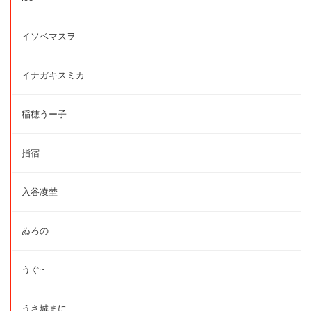
イソベマスヲ
イナガキスミカ
稲穂うー子
指宿
入谷凌埜
ゐろの
うぐ~
うさ城まに