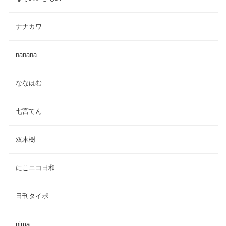
ナナカワ
nanana
ななはむ
七宮てん
双木樹
にこニコ日和
日刊タイポ
nima