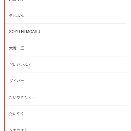
そねぽん
SOYU HI MOARU
大賀一五
だいだいふく
ダイバー
たいやきたろー
たいやく
タカオエリ