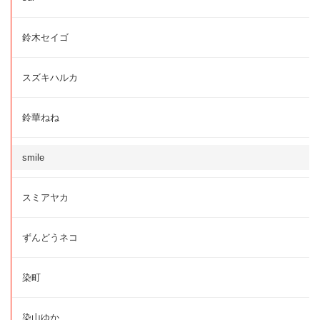
鈴木セイゴ
スズキハルカ
鈴華ねね
smile
スミアヤカ
ずんどうネコ
染町
染山ゆか