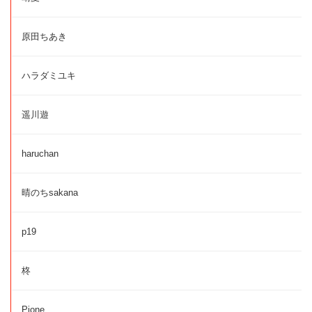
原田ちあき
ハラダミユキ
遥川遊
haruchan
晴のちsakana
p19
柊
Pione