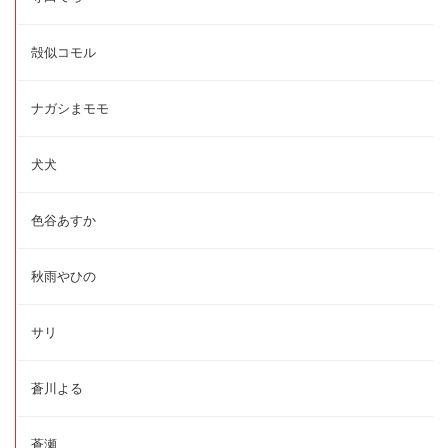
殻似コモル
ナガシまモモ
犬犬
色谷あすか
秋雨やひの
サリ
蒼川よる
蒼瀬