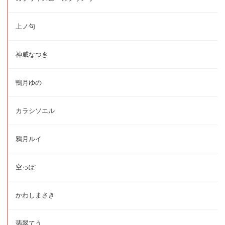
上ノ句
神威なつき
鴨月ゆの
カラシソエル
鴉月ルイ
空っぽ
かわしまさき
翡翠てう