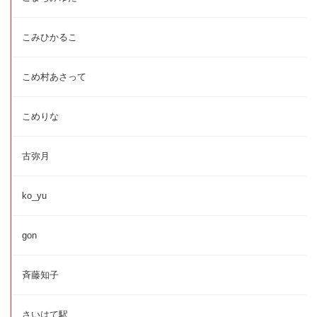
こみひかるこ
こめ村あさって
こめりな
古弥月
ko_yu
gon
斉藤知子
さいはて駅