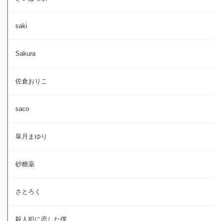
saki
Sakura
佐倉おりこ
saco
皐月まゆり
砂糖薬
さとろく
殺人犯に恋した僕