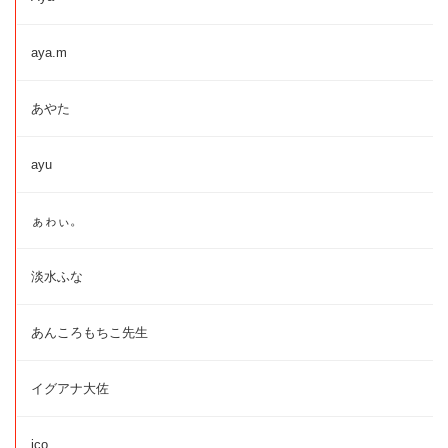
aya.m
あやた
ayu
ぁゎぃ。
淡水ふな
あんころもちこ先生
イグアナ大佐
ico