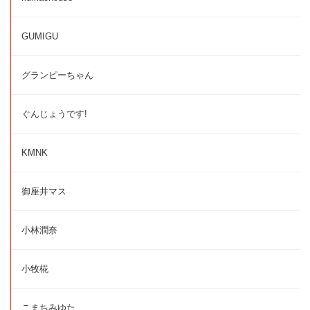
GUMIGU
グランピーちゃん
ぐんじょうです!
KMNK
御座井マス
小林潤奈
小牧椛
こまちみゆた