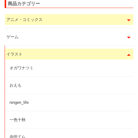
商品カテゴリー
アニメ・コミックス
ゲーム
イラスト
オガワナツミ
おえも
ningen_life
一色十秋
寺田てら