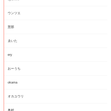
ウンツエ
慧那
ゑいた
ery
おーうち
okama
オカユウリ
奥村