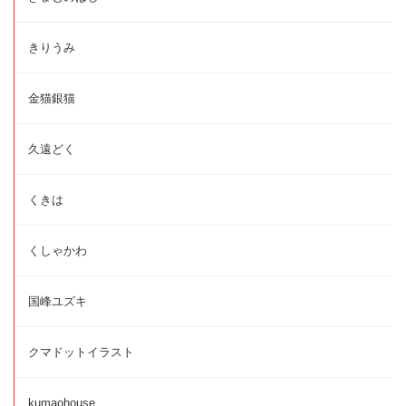
きりうみ
金猫銀猫
久遠どく
くきは
くしゃかわ
国峰ユズキ
クマドットイラスト
kumaohouse