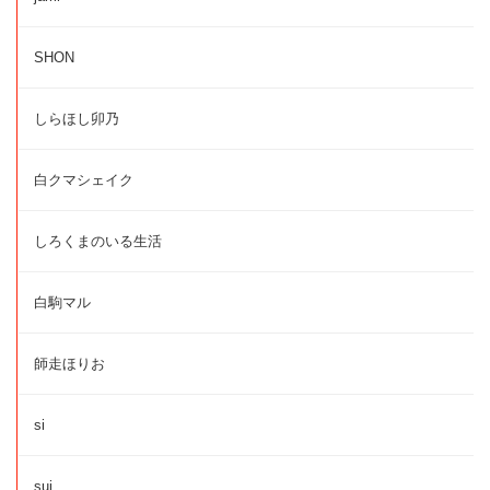
SHON
しらほし卯乃
白クマシェイク
しろくまのいる生活
白駒マル
師走ほりお
si
sui