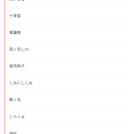
十筆斎
紫藤唯
四ノ宮しの
柴呉狗ヲ
じみにしじみ
鯱ノ丸
しゃふぁ
jami