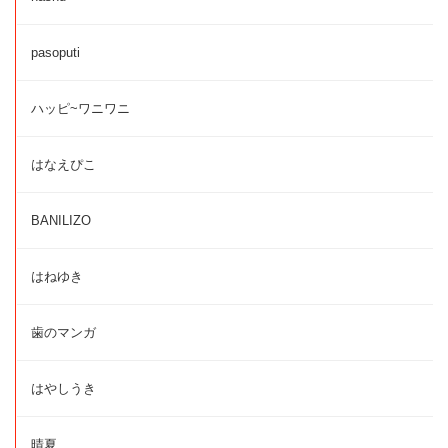
pasoputi
ハッピ~ワニワニ
はなえぴこ
BANILIZO
はねゆき
歯のマンガ
はやしうき
晴夏