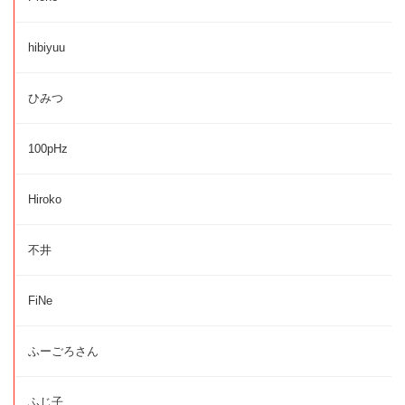
hibiyuu
ひみつ
100pHz
Hiroko
不井
FiNe
ふーごろさん
ふじ子