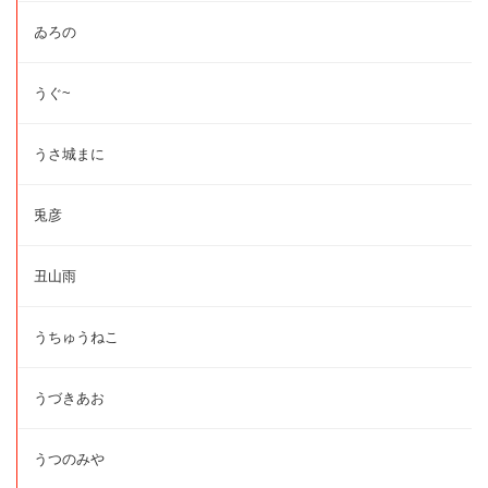
ゐろの
うぐ~
うさ城まに
兎彦
丑山雨
うちゅうねこ
うづきあお
うつのみや