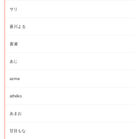
サリ
蒼川よる
蒼瀬
あじ
azma
athéko
あまお
甘目もな