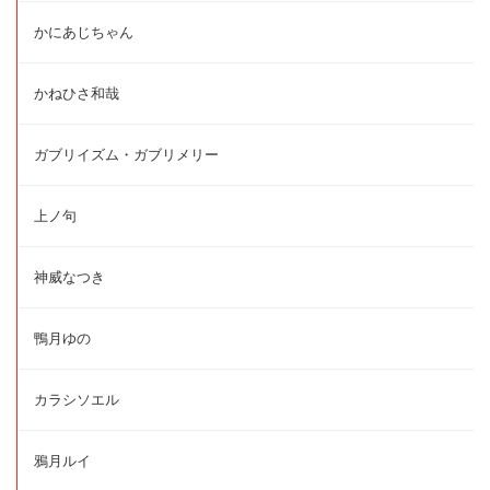
かにあじちゃん
かねひさ和哉
ガブリイズム・ガブリメリー
上ノ句
神威なつき
鴨月ゆの
カラシソエル
鴉月ルイ