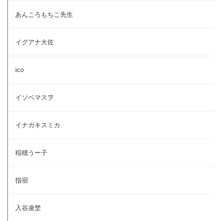
あんころもちこ先生
イグアナ大佐
ico
イソベマスヲ
イナガキスミカ
稲穂うー子
指宿
入谷凌埜