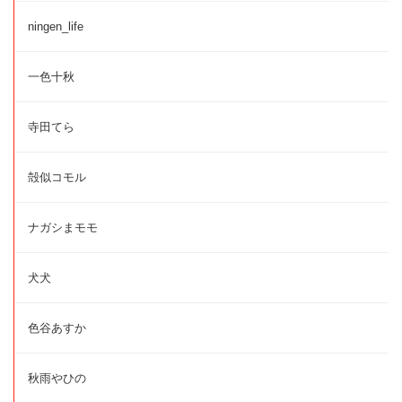
ningen_life
一色十秋
寺田てら
殻似コモル
ナガシまモモ
犬犬
色谷あすか
秋雨やひの