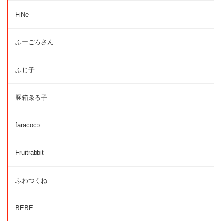
FiNe
ふーごろさん
ふじ子
豚箱ゑる子
faracoco
Fruitrabbit
ふわつくね
BEBE