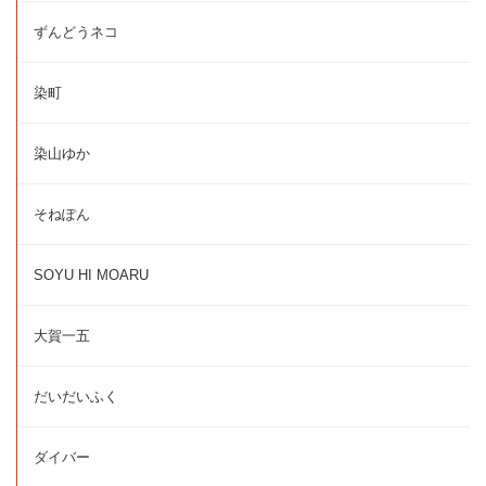
ずんどうネコ
染町
染山ゆか
そねぽん
SOYU HI MOARU
大賀一五
だいだいふく
ダイバー