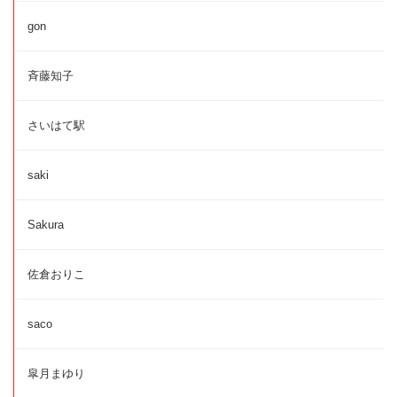
gon
斉藤知子
さいはて駅
saki
Sakura
佐倉おりこ
saco
皐月まゆり