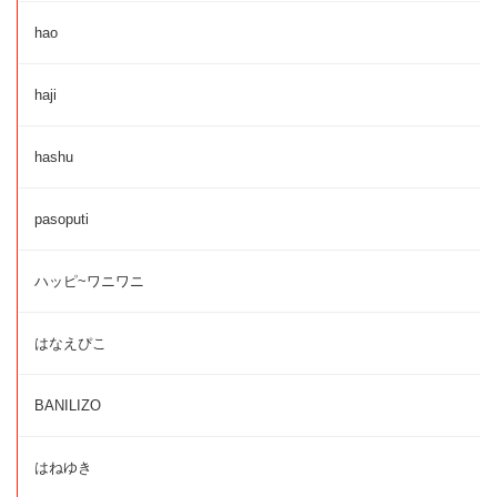
hao
haji
hashu
pasoputi
ハッピ~ワニワニ
はなえぴこ
BANILIZO
はねゆき