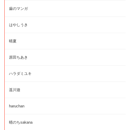
歯のマンガ
はやしうき
晴夏
原田ちあき
ハラダミユキ
遥川遊
haruchan
晴のちsakana