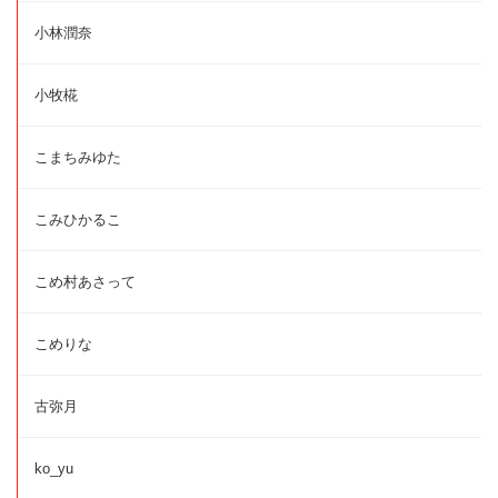
小林潤奈
小牧椛
こまちみゆた
こみひかるこ
こめ村あさって
こめりな
古弥月
ko_yu