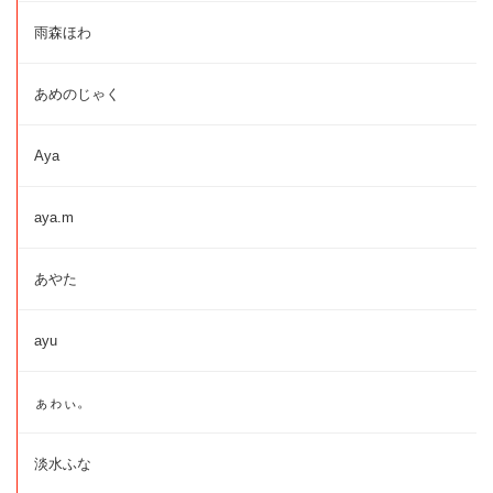
雨森ほわ
あめのじゃく
Aya
aya.m
あやた
ayu
ぁゎぃ。
淡水ふな