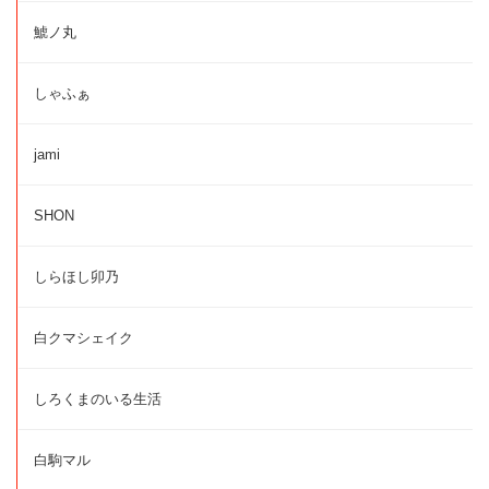
鯱ノ丸
しゃふぁ
jami
SHON
しらほし卯乃
白クマシェイク
しろくまのいる生活
白駒マル