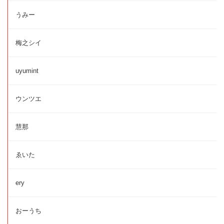
うみー
梅之シイ
uyumint
ウンツエ
慧那
ゑいた
ery
おーうち