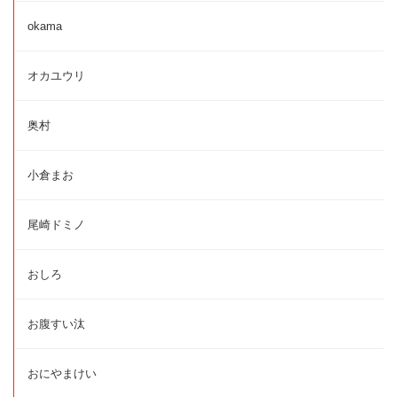
okama
オカユウリ
奥村
小倉まお
尾崎ドミノ
おしろ
お腹すい汰
おにやまけい