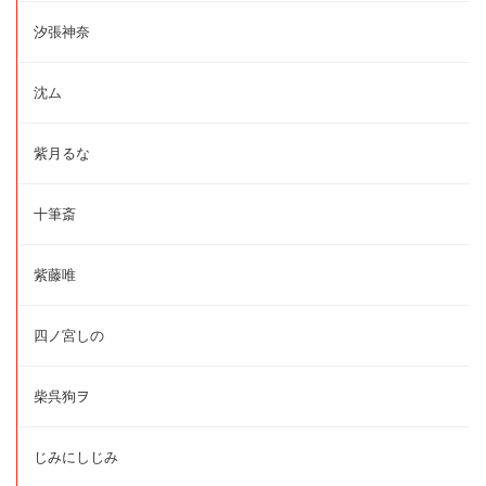
汐張神奈
沈ム
紫月るな
十筆斎
紫藤唯
四ノ宮しの
柴呉狗ヲ
じみにしじみ