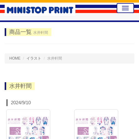
Toggle
naviga
商品一覧
水井軒間
HOME
イラスト
水井軒間
水井軒間
2024/9/10