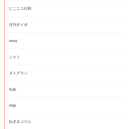
にこニコ日和
日刊タイポ
nima
ニャミ
ヌトグラン
ねあ
negi
ねぎまぷりん