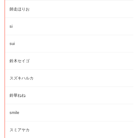
師走ほりお
si
sui
鈴木セイゴ
スズキハルカ
鈴華ねね
smile
スミアヤカ