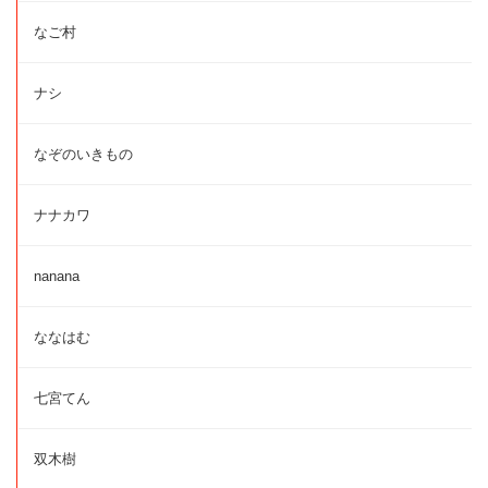
なご村
ナシ
なぞのいきもの
ナナカワ
nanana
ななはむ
七宮てん
双木樹