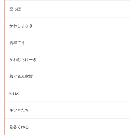
空っぽ
かわしまさき
翡翠てう
かわむらけーき
着ぐるみ家族
kisaki
キツネたち
君谷くゆる