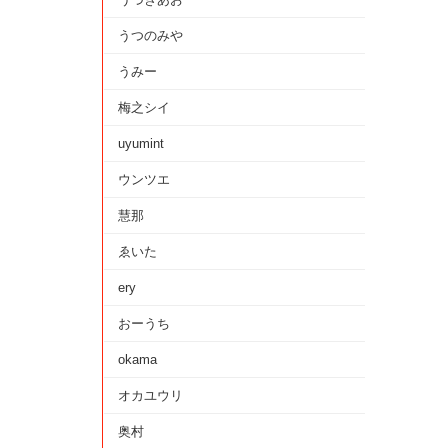
うつのみや
うみー
梅之シイ
uyumint
ウンツエ
慧那
ゑいた
ery
おーうち
okama
オカユウリ
奥村