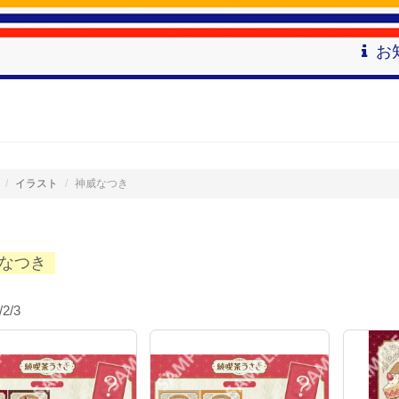
お
イラスト
神威なつき
なつき
/2/3