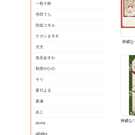
一色十秋
寺田てら
殻似コモル
ナガシまモモ
神威な
犬犬
色谷あすか
秋雨やひの
サリ
蒼川よる
蒼瀬
あじ
神威なつ
azma
athéko