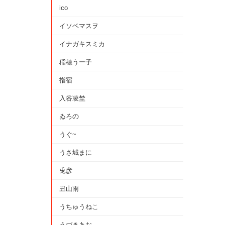
ico
イソベマスヲ
イナガキスミカ
稲穂うー子
指宿
入谷凌埜
ゐろの
うぐ~
うさ城まに
兎彦
丑山雨
うちゅうねこ
うづきあお