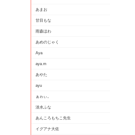
あまお
甘目もな
雨森ほわ
あめのじゃく
Aya
aya.m
あやた
ayu
ぁゎぃ。
淡水ふな
あんころもちこ先生
イグアナ大佐