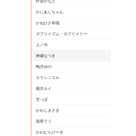
叶望かなと
かにあじちゃん
かねひさ和哉
ガブリイズム・ガブリメリー
上ノ句
神威なつき
鴨月ゆの
カラシソエル
鴉月ルイ
空っぽ
かわしまさき
翡翠てう
かわむらけーき