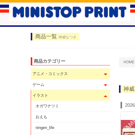
商品一覧
神威なつき
商品カテゴリー
HOME
アニメ・コミックス
ゲーム
神威
イラスト
2026
オガワナツミ
おえも
ningen_life