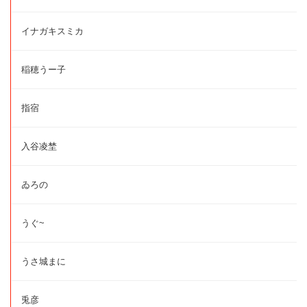
イナガキスミカ
稲穂うー子
指宿
入谷凌埜
ゐろの
うぐ~
うさ城まに
兎彦