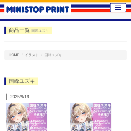
Toggle
naviga
商品一覧
国峰ユズキ
HOME
イラスト
国峰ユズキ
国峰ユズキ
2025/9/16