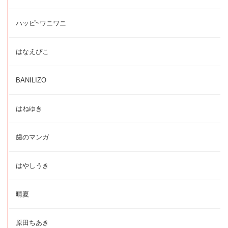
ハッピ~ワニワニ
はなえぴこ
BANILIZO
はねゆき
歯のマンガ
はやしうき
晴夏
原田ちあき