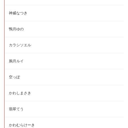
神威なつき
鴨月ゆの
カラシソエル
鴉月ルイ
空っぽ
かわしまさき
翡翠てう
かわむらけーき