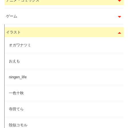
アニメ・コミックス
ゲーム
イラスト
オガワナツミ
おえも
ningen_life
一色十秋
寺田てら
殻似コモル