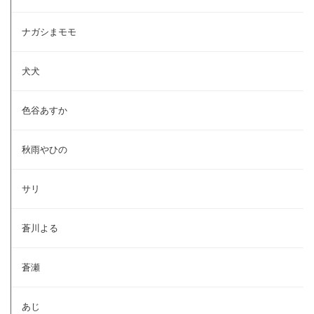
ナガシまモモ
犬犬
色谷あすか
秋雨やひの
サリ
蒼川よる
蒼瀬
あじ