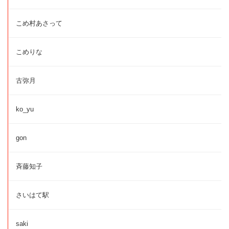
こめ村あさって
こめりな
古弥月
ko_yu
gon
斉藤知子
さいはて駅
saki