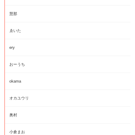
慧那
ゑいた
ery
おーうち
okama
オカユウリ
奥村
小倉まお