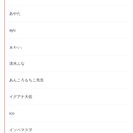
あやた
ayu
ぁゎぃ。
淡水ふな
あんころもちこ先生
イグアナ大佐
ico
イソベマスヲ