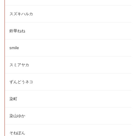
スズキハルカ
鈴華ねね
smile
スミアヤカ
ずんどうネコ
染町
染山ゆか
そねぽん