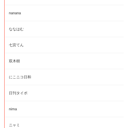
nanana
ななはむ
七宮てん
双木樹
にこニコ日和
日刊タイポ
nima
ニャミ