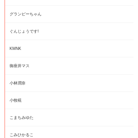
グランピーちゃん
ぐんじょうです!
KMNK
御座井マス
小林潤奈
小牧椛
こまちみゆた
こみひかるこ