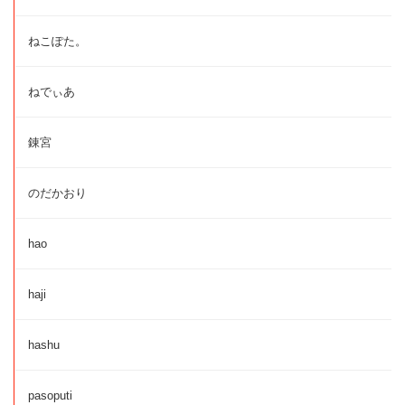
ねこぽた。
ねでぃあ
錬宮
のだかおり
hao
haji
hashu
pasoputi