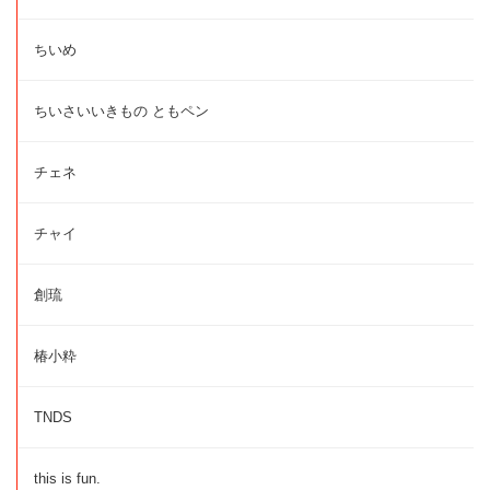
ちいめ
ちいさいいきもの ともペン
チェネ
チャイ
創琉
椿小粋
TNDS
this is fun.