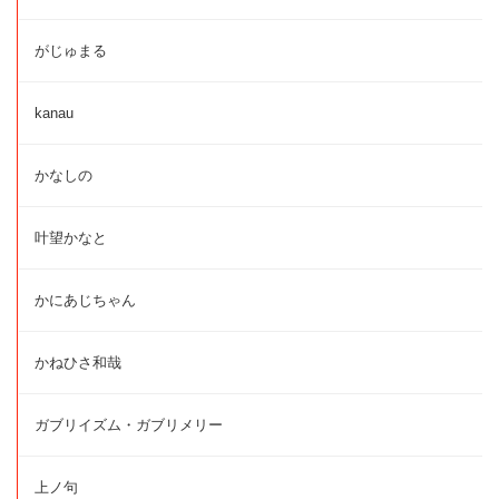
がじゅまる
kanau
かなしの
叶望かなと
かにあじちゃん
かねひさ和哉
ガブリイズム・ガブリメリー
上ノ句