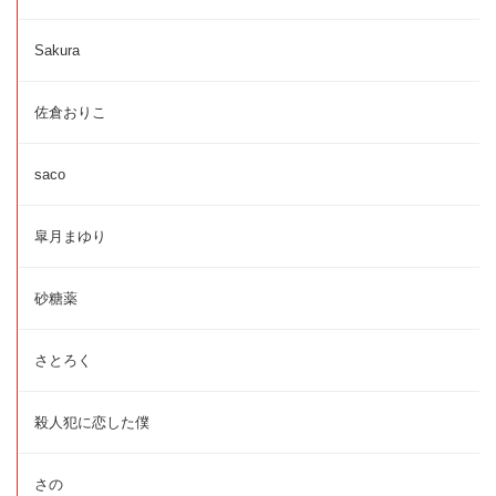
Sakura
佐倉おりこ
saco
皐月まゆり
砂糖薬
さとろく
殺人犯に恋した僕
さの