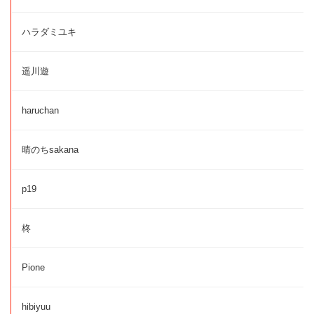
ハラダミユキ
遥川遊
haruchan
晴のちsakana
p19
柊
Pione
hibiyuu