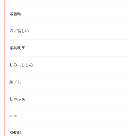
紫藤唯
四ノ宮しの
柴呉狗ヲ
じみにしじみ
鯱ノ丸
しゃふぁ
jami
SHON