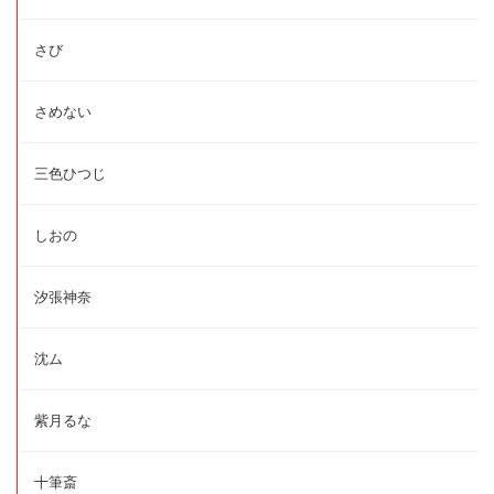
さび
さめない
三色ひつじ
しおの
汐張神奈
沈ム
紫月るな
十筆斎