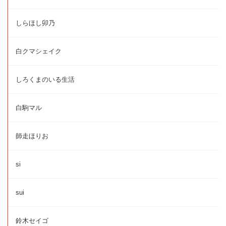
しらほし卯乃
白クマシェイク
しろくまのいる生活
白駒マル
師走ほりお
si
sui
鈴木セイゴ