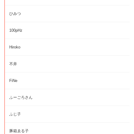
ひみつ
100pHz
Hiroko
不井
FiNe
ふーごろさん
ふじ子
豚箱ゑる子