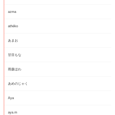
azma
athéko
あまお
甘目もな
雨森ほわ
あめのじゃく
Aya
aya.m