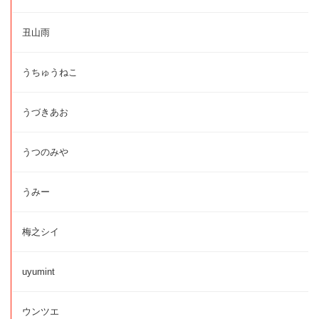
丑山雨
うちゅうねこ
うづきあお
うつのみや
うみー
梅之シイ
uyumint
ウンツエ