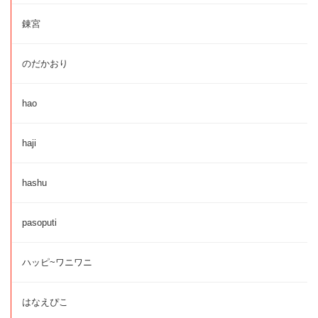
錬宮
のだかおり
hao
haji
hashu
pasoputi
ハッピ~ワニワニ
はなえぴこ