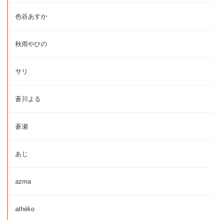
色谷あすか
秋雨やひの
サリ
蒼川よる
蒼瀬
あじ
azma
athéko