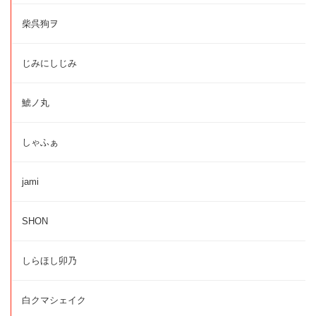
柴呉狗ヲ
じみにしじみ
鯱ノ丸
しゃふぁ
jami
SHON
しらほし卯乃
白クマシェイク