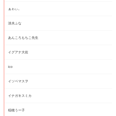
ぁゎぃ。
淡水ふな
あんころもちこ先生
イグアナ大佐
ico
イソベマスヲ
イナガキスミカ
稲穂うー子