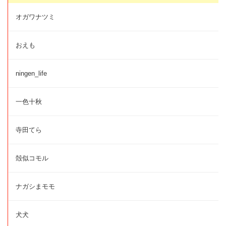
オガワナツミ
おえも
ningen_life
一色十秋
寺田てら
殻似コモル
ナガシまモモ
犬犬