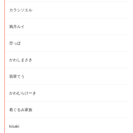
カラシソエル
鴉月ルイ
空っぽ
かわしまさき
翡翠てう
かわむらけーき
着ぐるみ家族
kisaki