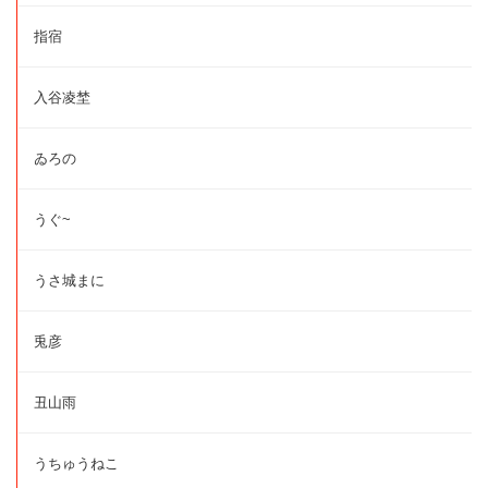
指宿
入谷凌埜
ゐろの
うぐ~
うさ城まに
兎彦
丑山雨
うちゅうねこ