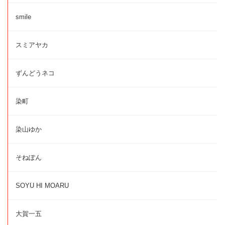
smile
スミアヤカ
ずんどうネコ
染町
染山ゆか
そねぽん
SOYU HI MOARU
大賀一五