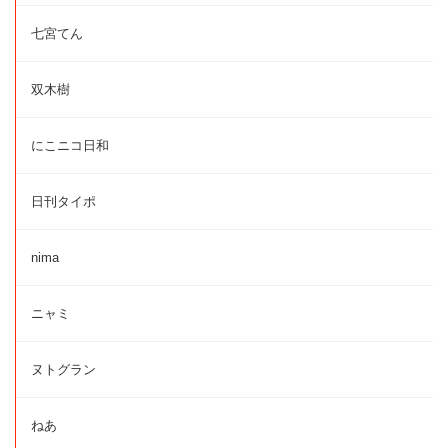
七宮てん
双木樹
にこニコ日和
日刊タイポ
nima
ニャミ
ヌトグラン
ねあ