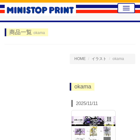
Toggle
naviga
商品一覧
okama
HOME
イラスト
okama
okama
2025/11/11