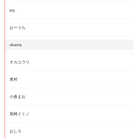
ery
おーうち
okama
オカユウリ
奥村
小倉まお
尾崎ドミノ
おしろ