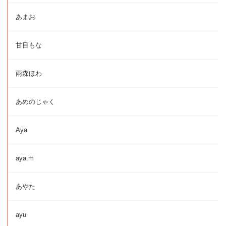
あまお
甘目もな
雨森ほわ
あめのじゃく
Aya
aya.m
あやた
ayu