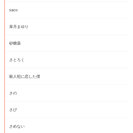
saco
皐月まゆり
砂糖薬
さとろく
殺人犯に恋した僕
さの
さび
さめない