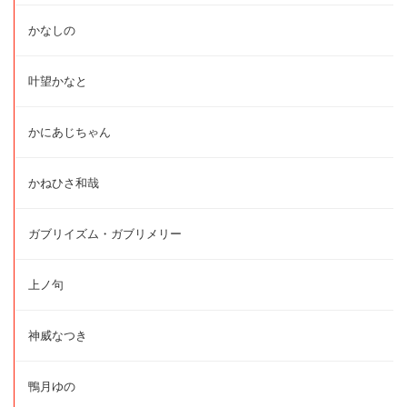
かなしの
叶望かなと
かにあじちゃん
かねひさ和哉
ガブリイズム・ガブリメリー
上ノ句
神威なつき
鴨月ゆの