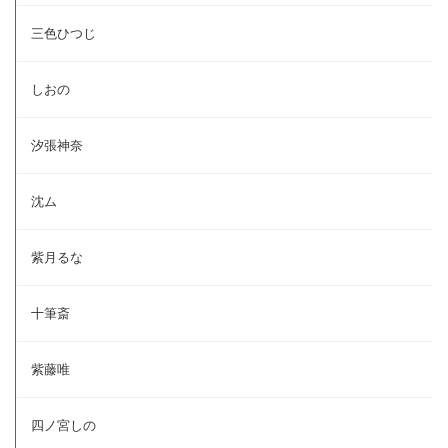
三色ひつじ
しおの
汐張神奈
沈ム
紫月るな
十筆斎
紫藤唯
四ノ宮しの