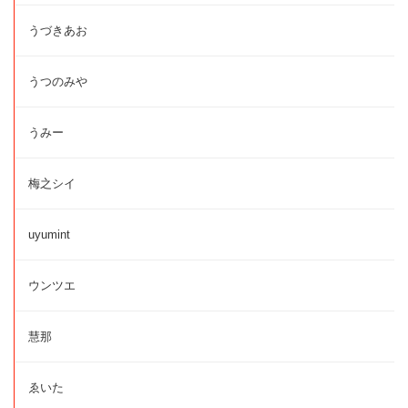
うづきあお
うつのみや
うみー
梅之シイ
uyumint
ウンツエ
慧那
ゑいた