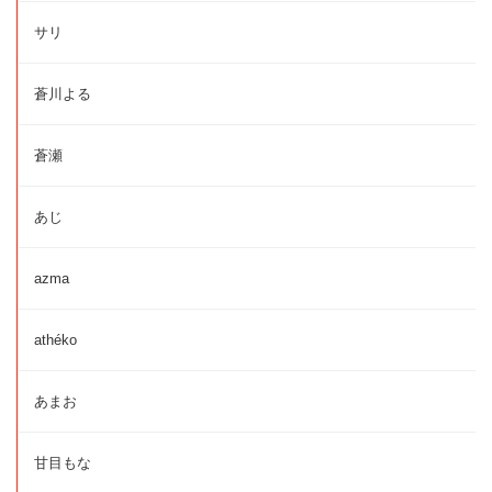
サリ
蒼川よる
蒼瀬
あじ
azma
athéko
あまお
甘目もな