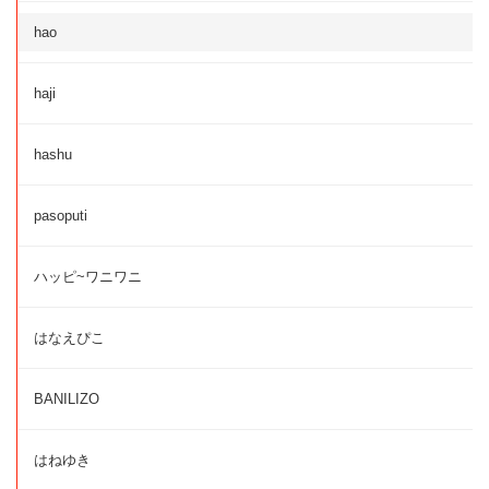
hao
haji
hashu
pasoputi
ハッピ~ワニワニ
はなえぴこ
BANILIZO
はねゆき