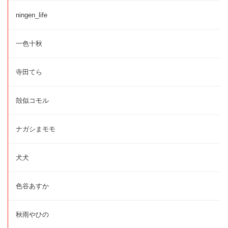
ningen_life
一色十秋
寺田てら
殻似コモル
ナガシまモモ
犬犬
色谷あすか
秋雨やひの