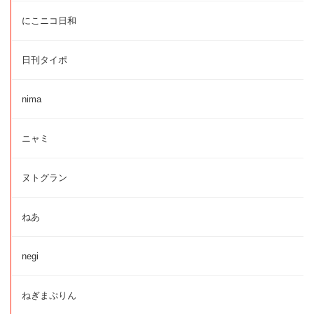
にこニコ日和
日刊タイポ
nima
ニャミ
ヌトグラン
ねあ
negi
ねぎまぷりん