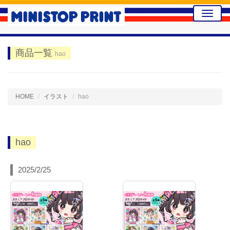
Toggle
naviga
商品一覧
hao
HOME
イラスト
hao
hao
2025/2/25