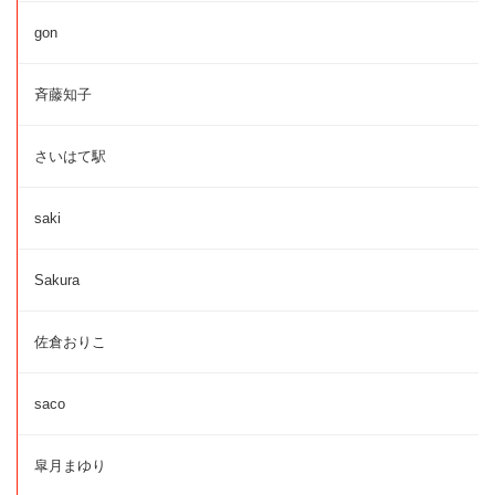
gon
斉藤知子
さいはて駅
saki
Sakura
佐倉おりこ
saco
皐月まゆり