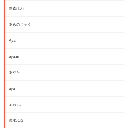
雨森ほわ
あめのじゃく
Aya
aya.m
あやた
ayu
ぁゎぃ。
淡水ふな