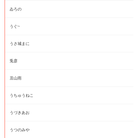
ゐろの
うぐ~
うさ城まに
兎彦
丑山雨
うちゅうねこ
うづきあお
うつのみや