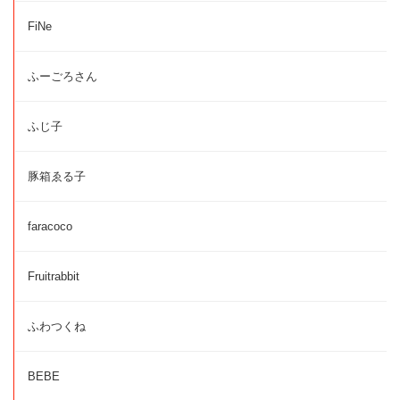
FiNe
ふーごろさん
ふじ子
豚箱ゑる子
faracoco
Fruitrabbit
ふわつくね
BEBE