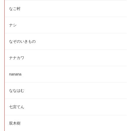
なご村
ナシ
なぞのいきもの
ナナカワ
nanana
ななはむ
七宮てん
双木樹