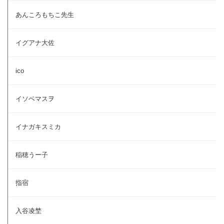
あんころもちこ先生
イグアナ大佐
ico
イソベマスヲ
イナガキスミカ
稲穂うー子
指宿
入谷凌埜