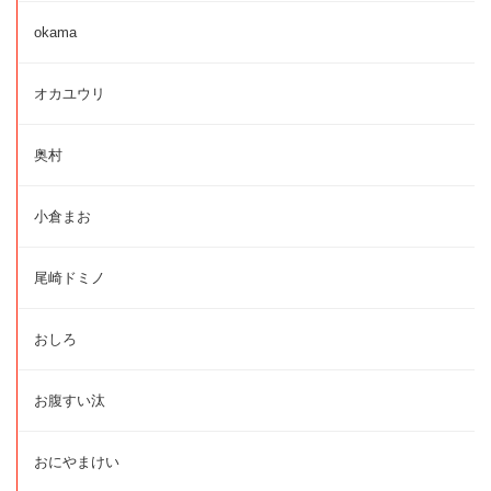
okama
オカユウリ
奥村
小倉まお
尾崎ドミノ
おしろ
お腹すい汰
おにやまけい