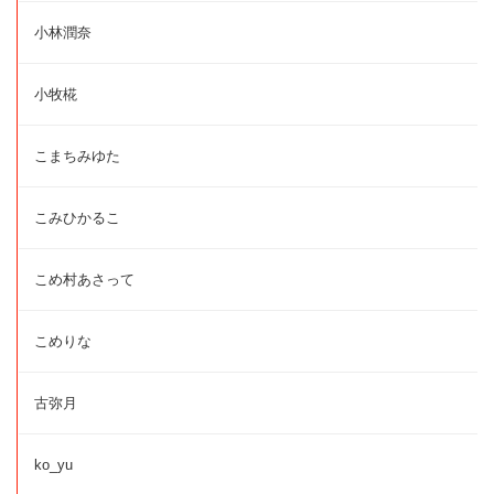
小林潤奈
小牧椛
こまちみゆた
こみひかるこ
こめ村あさって
こめりな
古弥月
ko_yu