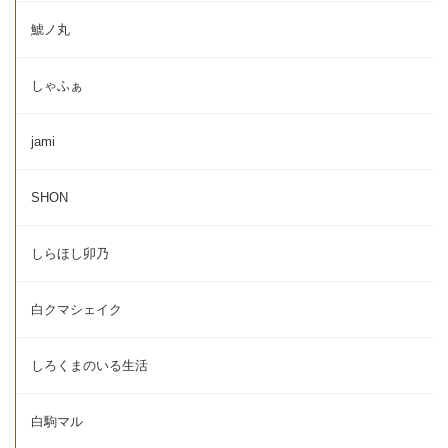
鯱ノ丸
しゃふぁ
jami
SHON
しらほし卯乃
白クマシェイク
しろくまのいる生活
白駒マル