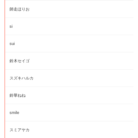
師走ほりお
si
sui
鈴木セイゴ
スズキハルカ
鈴華ねね
smile
スミアヤカ