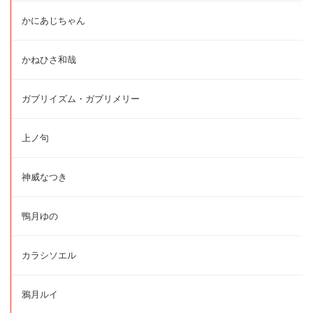
かにあじちゃん
かねひさ和哉
ガブリイズム・ガブリメリー
上ノ句
神威なつき
鴨月ゆの
カラシソエル
鴉月ルイ