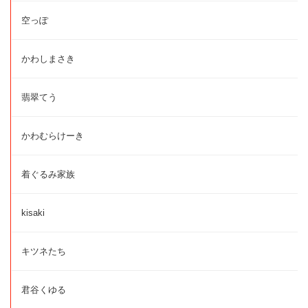
空っぽ
かわしまさき
翡翠てう
かわむらけーき
着ぐるみ家族
kisaki
キツネたち
君谷くゆる