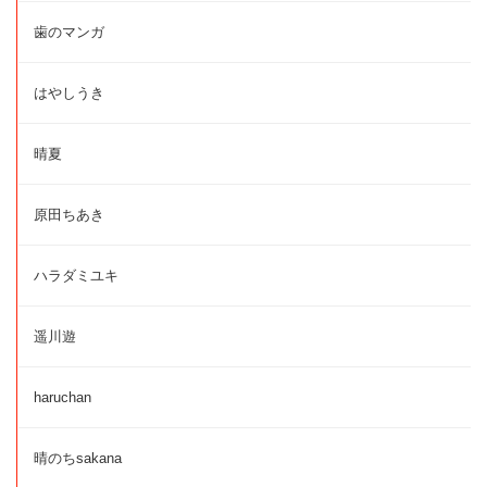
歯のマンガ
はやしうき
晴夏
原田ちあき
ハラダミユキ
遥川遊
haruchan
晴のちsakana