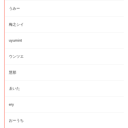
うみー
梅之シイ
uyumint
ウンツエ
慧那
ゑいた
ery
おーうち