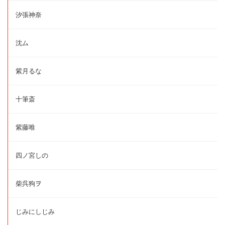
汐張神奈
沈ム
紫月るな
十筆斎
紫藤唯
四ノ宮しの
柴呉狗ヲ
じみにしじみ