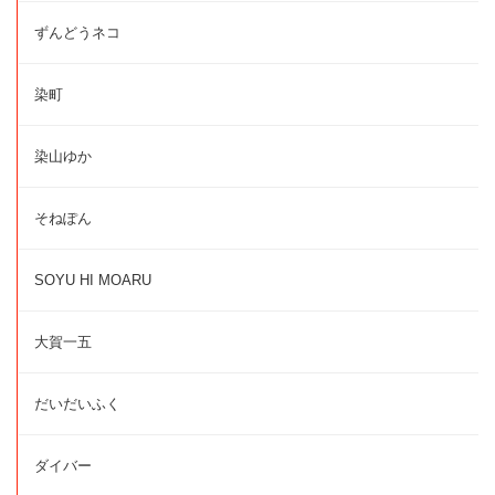
ずんどうネコ
染町
染山ゆか
そねぽん
SOYU HI MOARU
大賀一五
だいだいふく
ダイバー