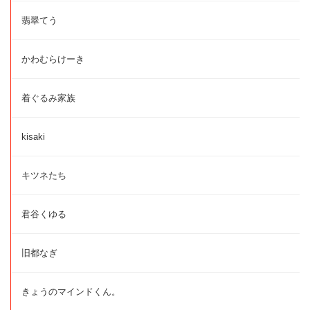
翡翠てう
かわむらけーき
着ぐるみ家族
kisaki
キツネたち
君谷くゆる
旧都なぎ
きょうのマインドくん。