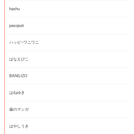
hashu
pasoputi
ハッピ~ワニワニ
はなえぴこ
BANILIZO
はねゆき
歯のマンガ
はやしうき