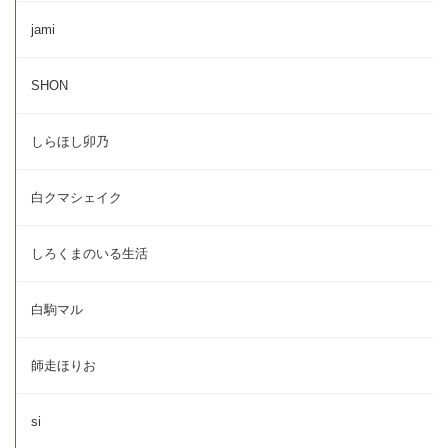
jami
SHON
しらほし卯乃
白クマシェイク
しろくまのいる生活
白駒マル
師走ほりお
si