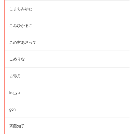
こまちみゆた
こみひかるこ
こめ村あさって
こめりな
古弥月
ko_yu
gon
斉藤知子