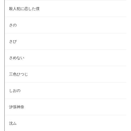
殺人犯に恋した僕
さの
さび
さめない
三色ひつじ
しおの
汐張神奈
沈ム