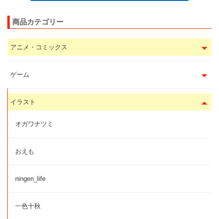
商品カテゴリー
アニメ・コミックス
ゲーム
イラスト
オガワナツミ
おえも
ningen_life
一色十秋