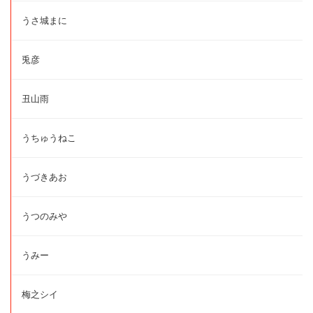
うさ城まに
兎彦
丑山雨
うちゅうねこ
うづきあお
うつのみや
うみー
梅之シイ