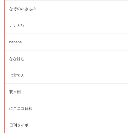
なぞのいきもの
ナナカワ
nanana
ななはむ
七宮てん
双木樹
にこニコ日和
日刊タイポ