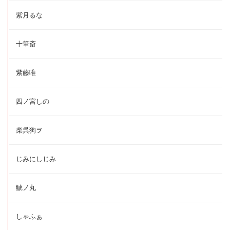
紫月るな
十筆斎
紫藤唯
四ノ宮しの
柴呉狗ヲ
じみにしじみ
鯱ノ丸
しゃふぁ