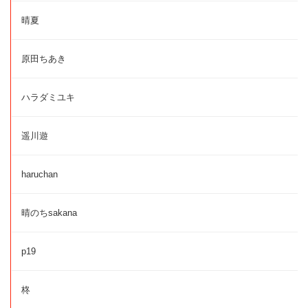
晴夏
原田ちあき
ハラダミユキ
遥川遊
haruchan
晴のちsakana
p19
柊