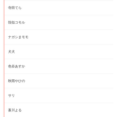
寺田てら
殻似コモル
ナガシまモモ
犬犬
色谷あすか
秋雨やひの
サリ
蒼川よる