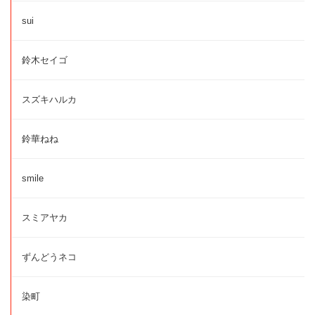
sui
鈴木セイゴ
スズキハルカ
鈴華ねね
smile
スミアヤカ
ずんどうネコ
染町