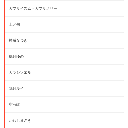
ガブリイズム・ガブリメリー
上ノ句
神威なつき
鴨月ゆの
カラシソエル
鴉月ルイ
空っぽ
かわしまさき