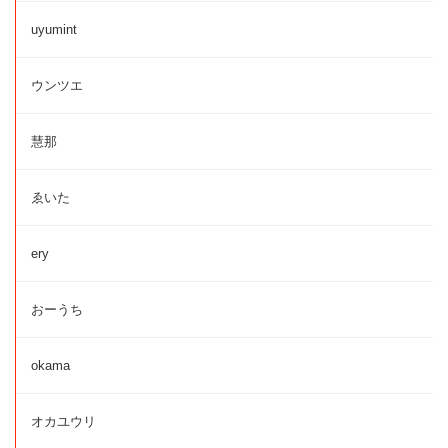
uyumint
ウンツエ
慧那
ゑいた
ery
おーうち
okama
オカユウリ