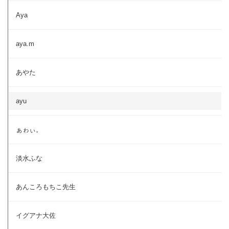
Aya
aya.m
あやた
ayu
ぁゎぃ。
淡水ふな
あんころもちこ先生
イグアナ大佐