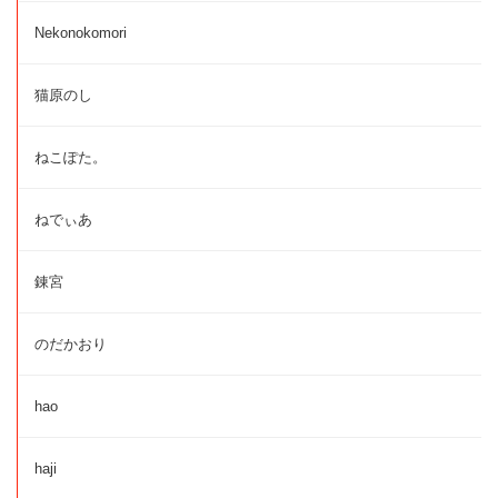
Nekonokomori
猫原のし
ねこぽた。
ねでぃあ
錬宮
のだかおり
hao
haji