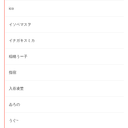
ico
イソベマスヲ
イナガキスミカ
稲穂うー子
指宿
入谷凌埜
ゐろの
うぐ~