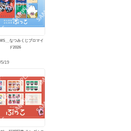
 MS__なつみくじブロマイ
ド2026
/5/19