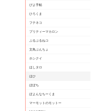
ぴよ手帖
ひろくま
フテネコ
プリティーマカロン
ぷるぷるねコ
文鳥ぶんちょ
ホシクイ
ほしタロ
ほひ
ぽぽち
ぽよんなちーくま
マーモットのモットー