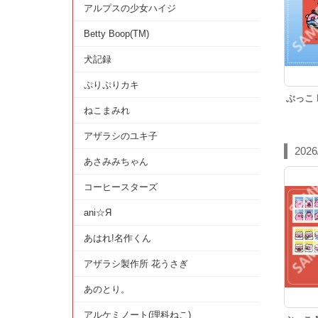
アルプスの少女ハイジ
Betty Boop(TM)
犬記録
ぷりぷりカキ
ぶっこ
ねこまみれ
アザラシのユキ子
2026
あさみみちゃん
コーヒースターズ
ani☆Я
あはれ!名作くん
アザラシ製作所 花うさぎ
あのとり。
アルケミノート(理科ねこ)