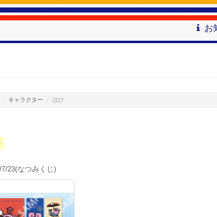
お
キャラクター
ほひ
6/7/23(なつみくじ)