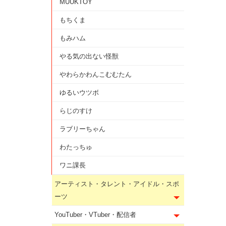
MUUKTOY
もちくま
もみハム
やる気の出ない怪獣
やわらかわんこむむたん
ゆるいウツボ
らじのすけ
ラブリーちゃん
わたっちゅ
ワニ課長
アーティスト・タレント・アイドル・スポ
ーツ
YouTuber・VTuber・配信者