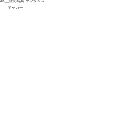
MS__証明写真 ランダムス
テッカー