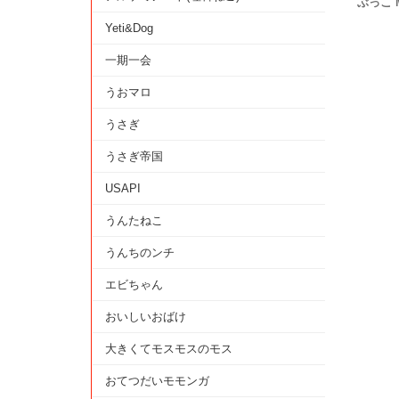
ぶっこ 
Yeti&Dog
一期一会
うおマロ
うさぎ
うさぎ帝国
USAPI
うんたねこ
うんちのンチ
エビちゃん
おいしいおばけ
大きくてモスモスのモス
おてつだいモモンガ