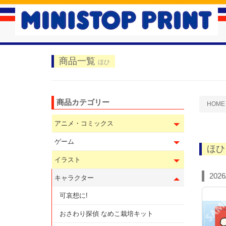
商品一覧
ほひ
商品カテゴリー
HOME
アニメ・コミックス
ゲーム
ほひ
イラスト
202
キャラクター
可哀想に!
おさわり探偵 なめこ栽培キット