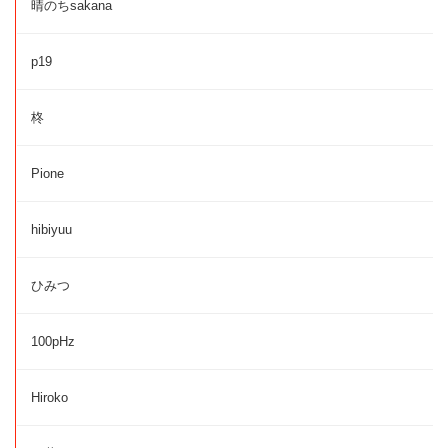
晴のちsakana
p19
柊
Pione
hibiyuu
ひみつ
100pHz
Hiroko