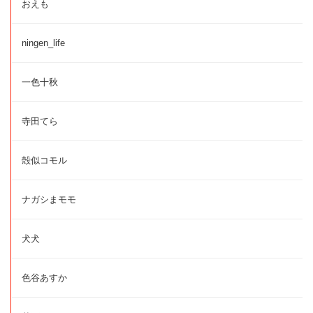
おえも
ningen_life
一色十秋
寺田てら
殻似コモル
ナガシまモモ
犬犬
色谷あすか