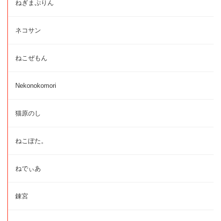
ねぎまぷりん
ネコサン
ねこぜもん
Nekonokomori
猫原のし
ねこぽた。
ねでぃあ
錬宮