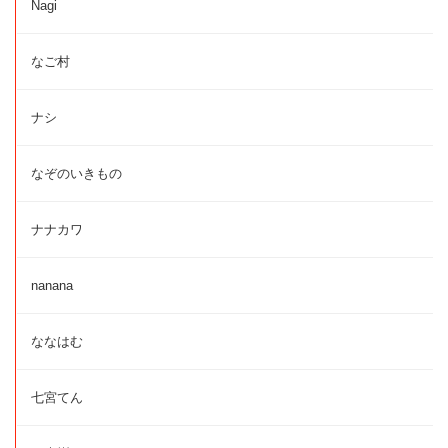
Nagi
なご村
ナシ
なぞのいきもの
ナナカワ
nanana
ななはむ
七宮てん