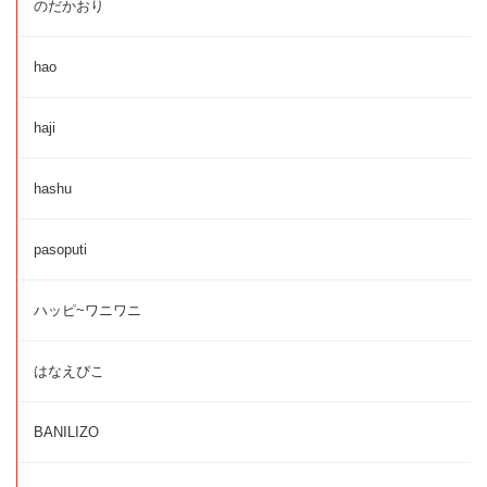
のだかおり
hao
haji
hashu
pasoputi
ハッピ~ワニワニ
はなえぴこ
BANILIZO