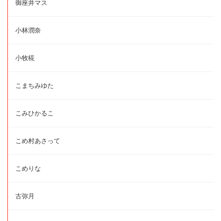
御座井マス
小林潤奈
小牧椛
こまちみゆた
こみひかるこ
こめ村あさって
こめりな
古弥月