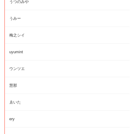
うつのみや
うみー
梅之シイ
uyumint
ウンツエ
慧那
ゑいた
ery