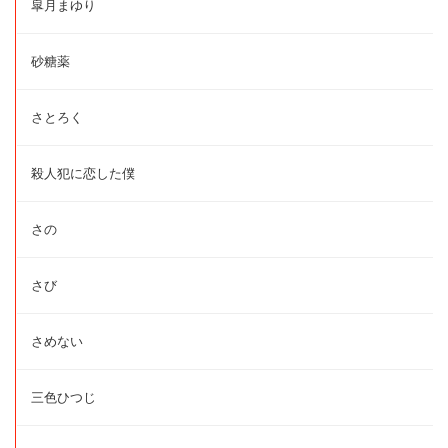
皐月まゆり
砂糖薬
さとろく
殺人犯に恋した僕
さの
さび
さめない
三色ひつじ