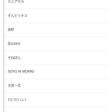
スミアヤカ
ずんどうネコ
染町
染山ゆか
そねぽん
SOYU HI MOARU
大賀一五
だいだいふく