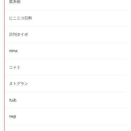
双木樹
にこニコ日和
日刊タイポ
nima
ニャミ
ヌトグラン
ねあ
negi