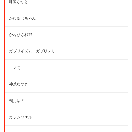
叶望かなと
かにあじちゃん
かねひさ和哉
ガブリイズム・ガブリメリー
上ノ句
神威なつき
鴨月ゆの
カラシソエル