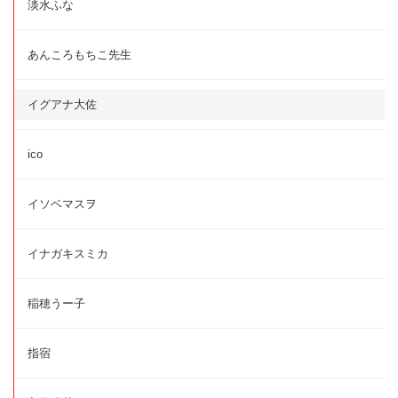
淡水ふな
あんころもちこ先生
イグアナ大佐
ico
イソベマスヲ
イナガキスミカ
稲穂うー子
指宿