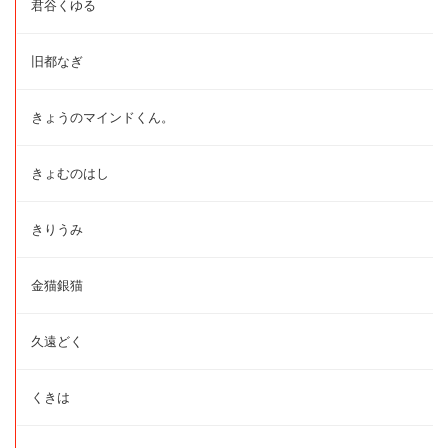
君谷くゆる
旧都なぎ
きょうのマインドくん。
きょむのはし
きりうみ
金猫銀猫
久遠どく
くきは