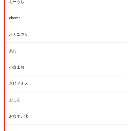
おーうち
okama
オカユウリ
奥村
小倉まお
尾崎ドミノ
おしろ
お腹すい汰