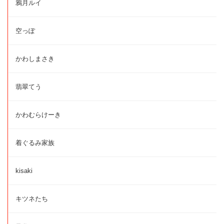
鴉月ルイ
空っぽ
かわしまさき
翡翠てう
かわむらけーき
着ぐるみ家族
kisaki
キツネたち