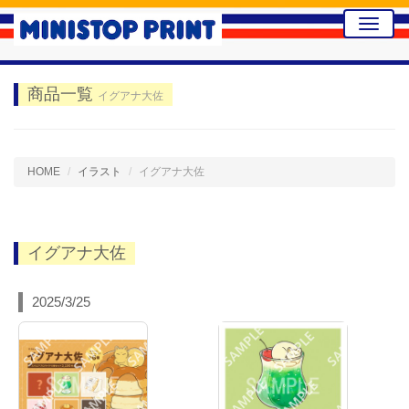
Toggle
naviga
商品一覧
イグアナ大佐
HOME
イラスト
イグアナ大佐
イグアナ大佐
2025/3/25