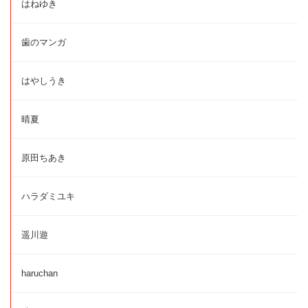
はねゆき
歯のマンガ
はやしうき
晴夏
原田ちあき
ハラダミユキ
遥川遊
haruchan