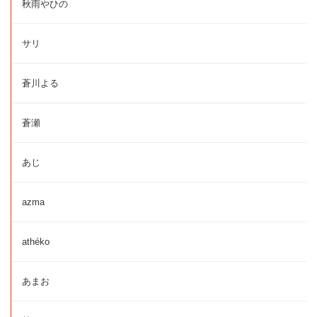
秋雨やひの
サリ
蒼川よる
蒼瀬
あじ
azma
athéko
あまお