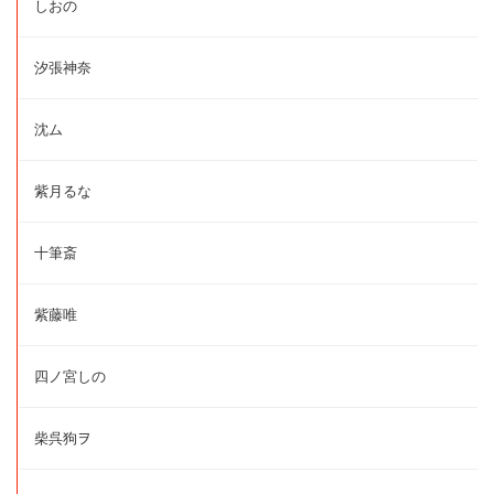
しおの
汐張神奈
沈ム
紫月るな
十筆斎
紫藤唯
四ノ宮しの
柴呉狗ヲ