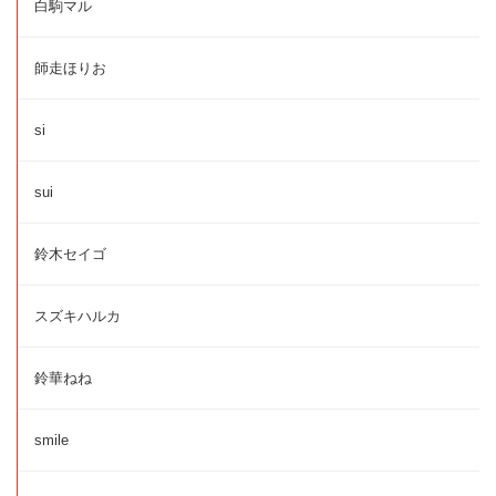
白駒マル
師走ほりお
si
sui
鈴木セイゴ
スズキハルカ
鈴華ねね
smile