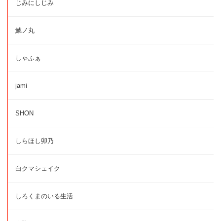
じみにしじみ
鯱ノ丸
しゃふぁ
jami
SHON
しらほし卯乃
白クマシェイク
しろくまのいる生活