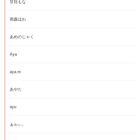
甘目もな
雨森ほわ
あめのじゃく
Aya
aya.m
あやた
ayu
ぁゎぃ。