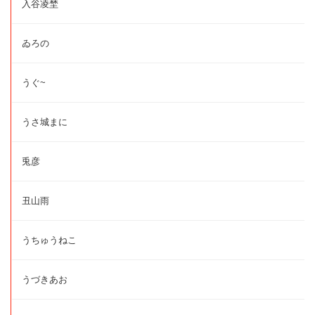
入谷凌埜
ゐろの
うぐ~
うさ城まに
兎彦
丑山雨
うちゅうねこ
うづきあお