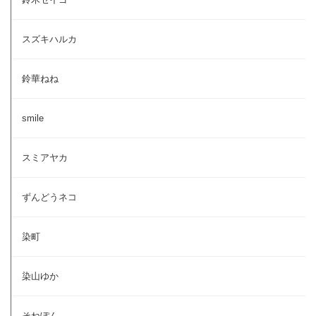
スズキハルカ
鈴華ねね
smile
スミアヤカ
ずんどうネコ
染町
染山ゆか
そねぽん