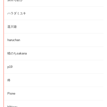
ハラダミユキ
遥川遊
haruchan
晴のちsakana
p19
柊
Pione
hibiyuu