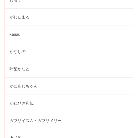
がじゅまる
kanau
かなしの
叶望かなと
かにあじちゃん
かねひさ和哉
ガブリイズム・ガブリメリー
上ノ句