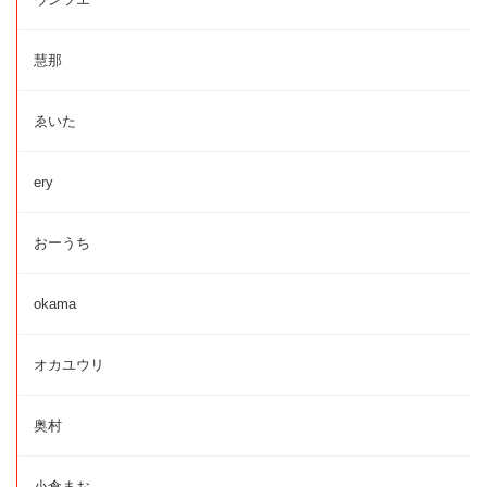
慧那
ゑいた
ery
おーうち
okama
オカユウリ
奥村
小倉まお