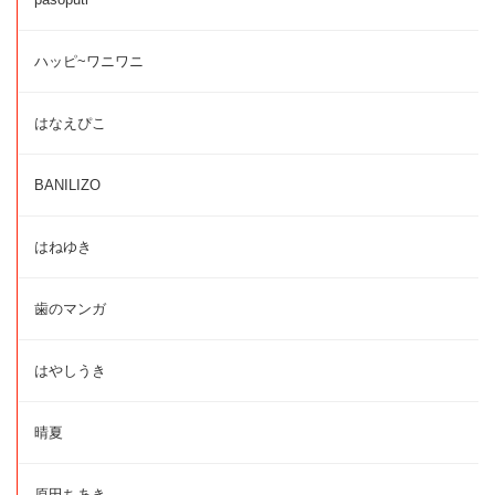
ハッピ~ワニワニ
はなえぴこ
BANILIZO
はねゆき
歯のマンガ
はやしうき
晴夏
原田ちあき