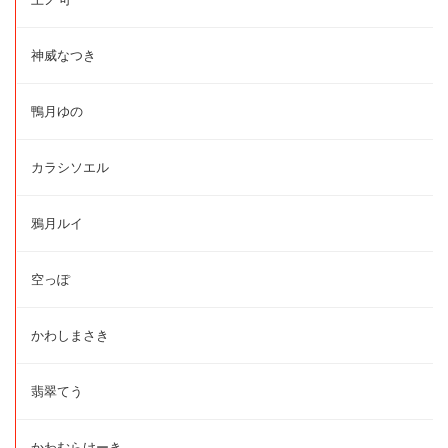
神威なつき
鴨月ゆの
カラシソエル
鴉月ルイ
空っぽ
かわしまさき
翡翠てう
かわむらけーき