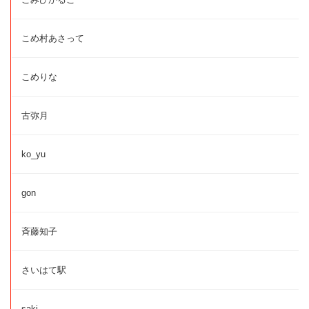
こめ村あさって
こめりな
古弥月
ko_yu
gon
斉藤知子
さいはて駅
saki