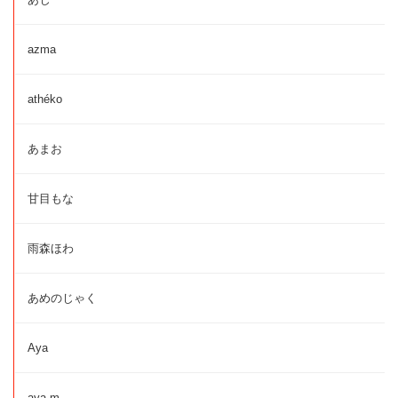
azma
athéko
あまお
甘目もな
雨森ほわ
あめのじゃく
Aya
aya.m