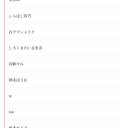
しらほし卯乃
白クマシェイク
しろくまのいる生活
白駒マル
師走ほりお
si
sui
鈴木セイゴ