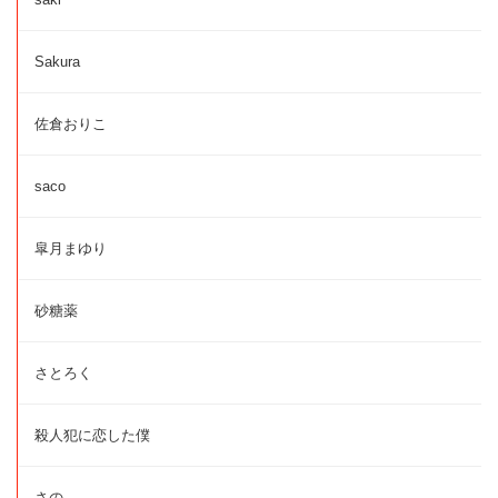
Sakura
佐倉おりこ
saco
皐月まゆり
砂糖薬
さとろく
殺人犯に恋した僕
さの