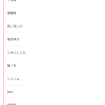
紫藤唯
四ノ宮しの
柴呉狗ヲ
じみにしじみ
鯱ノ丸
しゃふぁ
jami
SHON