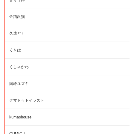
金猫銀猫
久遠どく
くきは
くしゃかわ
国峰ユズキ
クマドットイラスト
kumaohouse
GUMIGU