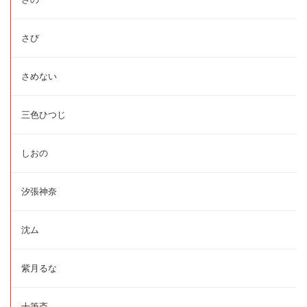
さび
さめない
三色ひつじ
しおの
汐張神奈
沈ム
紫月るな
十筆斎