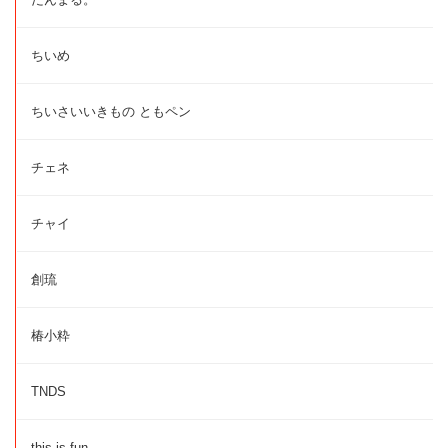
ちいめ
ちいさいいきもの ともペン
チェネ
チャイ
創琉
椿小粋
TNDS
this is fun.