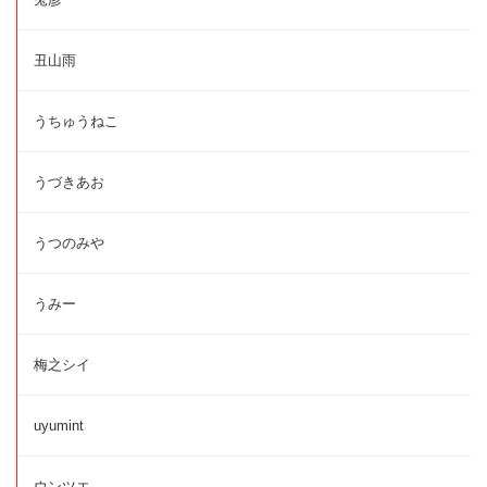
丑山雨
うちゅうねこ
うづきあお
うつのみや
うみー
梅之シイ
uyumint
ウンツエ