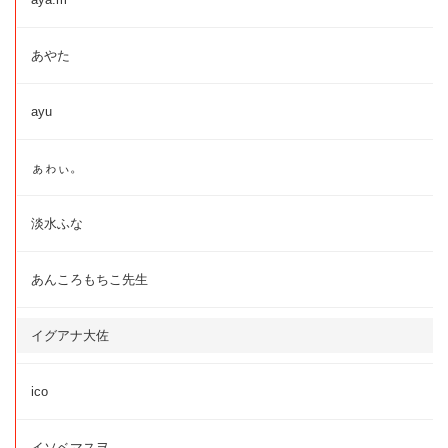
あやた
ayu
ぁゎぃ。
淡水ふな
あんころもちこ先生
イグアナ大佐
ico
イソベマスヲ