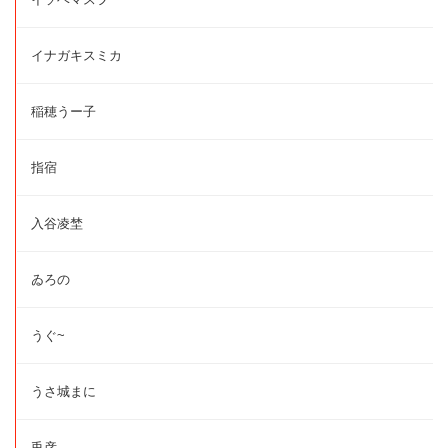
イナガキスミカ
稲穂うー子
指宿
入谷凌埜
ゐろの
うぐ~
うさ城まに
兎彦