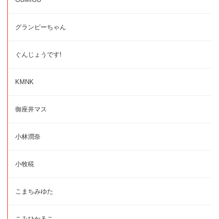
グランピーちゃん
ぐんじょうです!
KMNK
御座井マス
小林潤奈
小牧椛
こまちみゆた
こみひかるこ