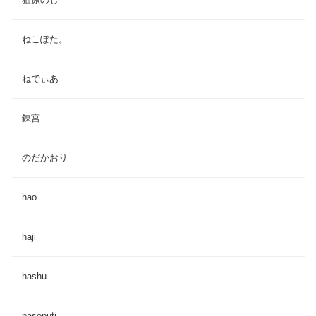
ねこぽた。
ねでぃあ
錬宮
のだかおり
hao
haji
hashu
pasoputi