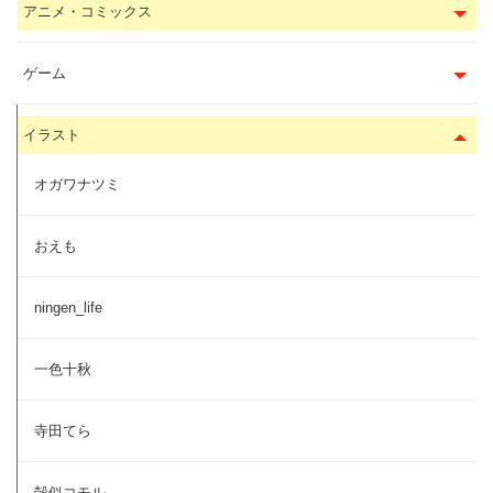
アニメ・コミックス
ゲーム
イラスト
オガワナツミ
おえも
ningen_life
一色十秋
寺田てら
殻似コモル