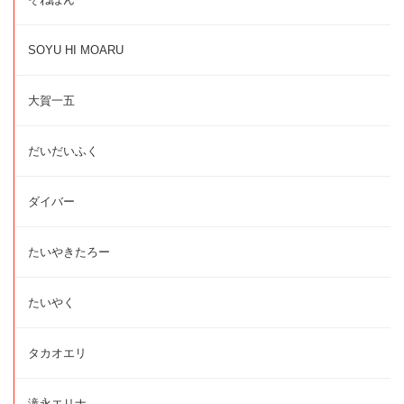
SOYU HI MOARU
大賀一五
だいだいふく
ダイバー
たいやきたろー
たいやく
タカオエリ
滝永エリナ