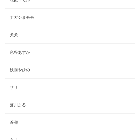
ナガシまモモ
犬犬
色谷あすか
秋雨やひの
サリ
蒼川よる
蒼瀬
あじ