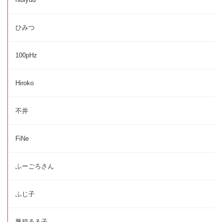
ひみつ
100pHz
Hiroko
不井
FiNe
ふーごろさん
ふじ子
豚箱ゑる子