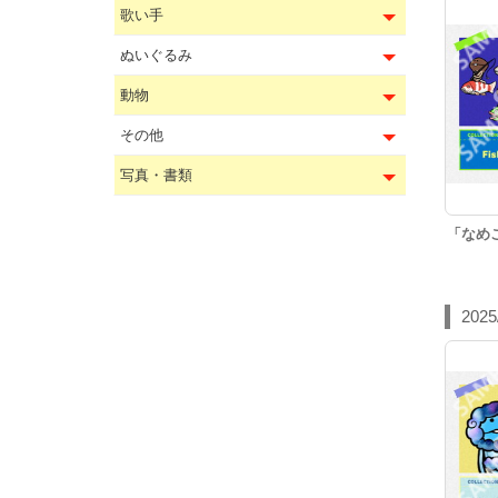
歌い手
ぬいぐるみ
動物
その他
写真・書類
「なめ
2025