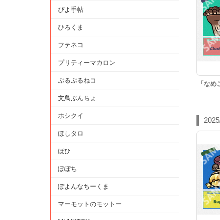
ぴよ手帖
ひろくま
フテネコ
プリティーマカロン
ぷるぷるねコ
「なめ
文鳥ぶんちょ
ホシクイ
2025
ほしタロ
ほひ
ぽぽち
ぽよんなちーくま
マーモットのモットー