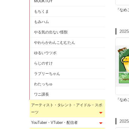
MUUKTOY
「なめ
もちくま
もみハム
2025
やる気の出ない怪獣
やわらかわんこむむたん
ゆるいウツボ
らじのすけ
ラブリーちゃん
わたっちゅ
ワニ課長
「なめ
アーティスト・タレント・アイドル・スポ
ーツ
2025
YouTuber・VTuber・配信者