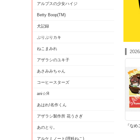
アルプスの少女ハイジ
Betty Boop(TM)
犬記録
ぷりぷりカキ
ねこまみれ
2026
アザラシのユキ子
あさみみちゃん
コーヒースターズ
ani☆Я
あはれ!名作くん
アザラシ製作所 花うさぎ
「なめ
あのとり。
アルケミノート(理科ねこ)