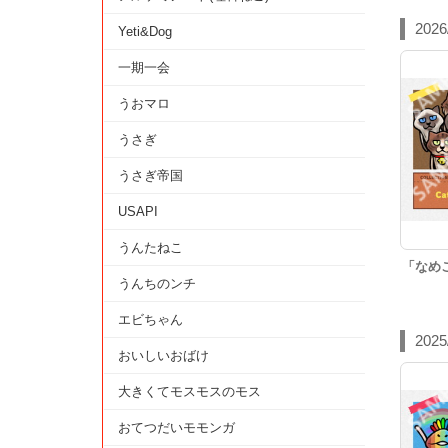
2026
Yeti&Dog
一期一会
うおマロ
うさぎ
うさぎ帝国
USAPI
うんたねこ
「なめ
うんちのンチ
エビちゃん
2025
おいしいおばけ
大きくてモスモスのモス
おてつだいモモンガ