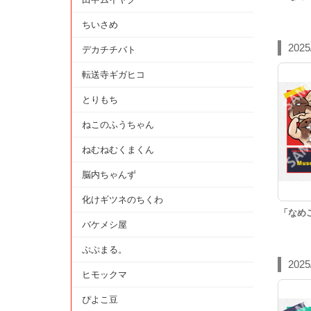
ちいさめ
2025
デカチチバト
転送寺ギガヒコ
とりもち
ねこのふうちゃん
ねむねむくまくん
脳内ちゃんず
化けギツネのちくわ
「なめ
バケメシ屋
ぷぷまる。
2025
ヒモックマ
ぴよこ豆