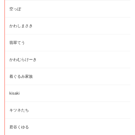
空っぽ
かわしまさき
翡翠てう
かわむらけーき
着ぐるみ家族
kisaki
キツネたち
君谷くゆる