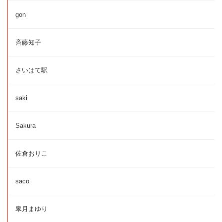
gon
斉藤知子
さいはて駅
saki
Sakura
佐倉おりこ
saco
皐月まゆり