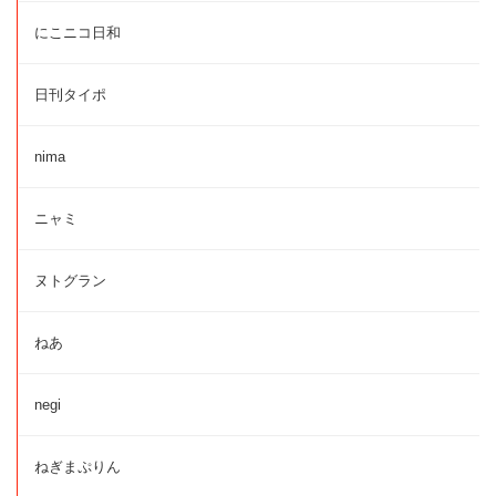
にこニコ日和
日刊タイポ
nima
ニャミ
ヌトグラン
ねあ
negi
ねぎまぷりん