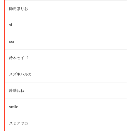
師走ほりお
si
sui
鈴木セイゴ
スズキハルカ
鈴華ねね
smile
スミアヤカ