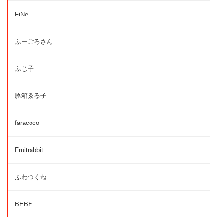
FiNe
ふーごろさん
ふじ子
豚箱ゑる子
faracoco
Fruitrabbit
ふわつくね
BEBE