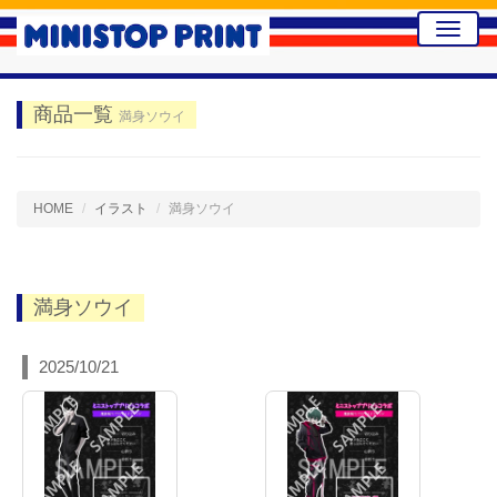
Toggle
naviga
商品一覧
満身ソウイ
HOME
イラスト
満身ソウイ
満身ソウイ
2025/10/21