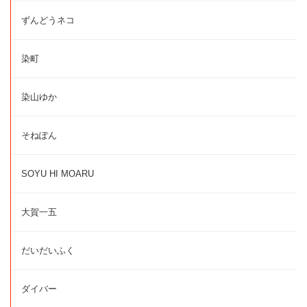
ずんどうネコ
染町
染山ゆか
そねぽん
SOYU HI MOARU
大賀一五
だいだいふく
ダイバー