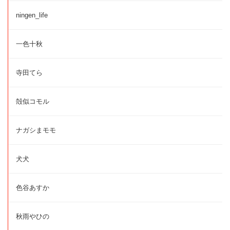
ningen_life
一色十秋
寺田てら
殻似コモル
ナガシまモモ
犬犬
色谷あすか
秋雨やひの