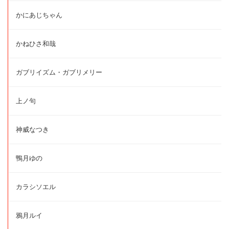
かにあじちゃん
かねひさ和哉
ガブリイズム・ガブリメリー
上ノ句
神威なつき
鴨月ゆの
カラシソエル
鴉月ルイ