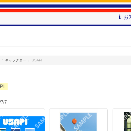
お
キャラクター
USAPI
PI
/7/7