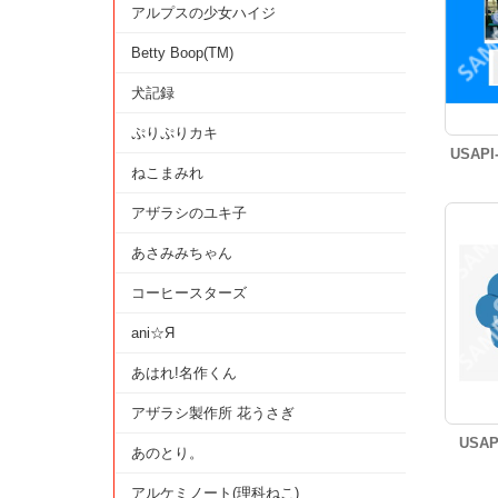
アルプスの少女ハイジ
Betty Boop(TM)
犬記録
ぷりぷりカキ
USAP
ねこまみれ
アザラシのユキ子
あさみみちゃん
コーヒースターズ
ani☆Я
あはれ!名作くん
アザラシ製作所 花うさぎ
USA
あのとり。
アルケミノート(理科ねこ)