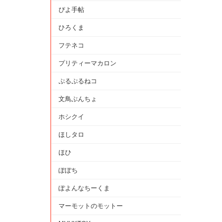
ぴよ手帖
ひろくま
フテネコ
プリティーマカロン
ぷるぷるねコ
文鳥ぶんちょ
ホシクイ
ほしタロ
ほひ
ぽぽち
ぽよんなちーくま
マーモットのモットー