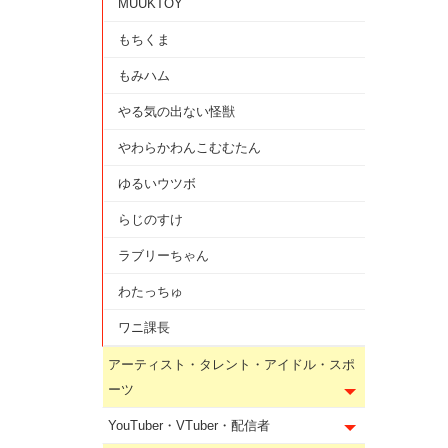
MUUKTOY
もちくま
もみハム
やる気の出ない怪獣
やわらかわんこむむたん
ゆるいウツボ
らじのすけ
ラブリーちゃん
わたっちゅ
ワニ課長
アーティスト・タレント・アイドル・スポ
ーツ
YouTuber・VTuber・配信者