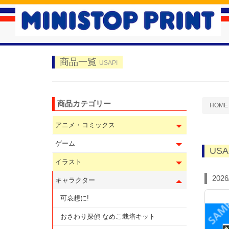
商品一覧
USAPI
商品カテゴリー
HOME
アニメ・コミックス
ゲーム
USA
イラスト
2026
キャラクター
可哀想に!
おさわり探偵 なめこ栽培キット