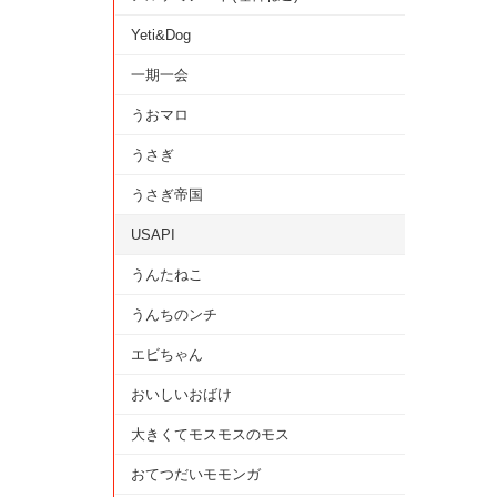
Yeti&Dog
一期一会
うおマロ
うさぎ
うさぎ帝国
USAPI
うんたねこ
うんちのンチ
エビちゃん
おいしいおばけ
大きくてモスモスのモス
おてつだいモモンガ