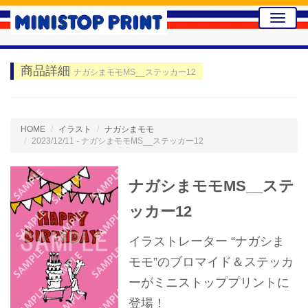
Toggle
naviga
商品詳細
ナガシまモモMS__ステッカー12
HOME
イラスト
ナガシまモモ
2023/12/11 - ナガシまモモMS__ステッカー12
ナガシまモモMS__ステ
ッカー12
イラストレーター “ナガシま
モモ”のブロマイド＆ステッカ
ーがミニストッププリントに
登場！