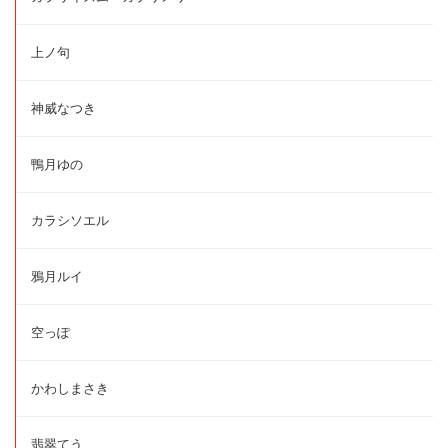
上ノ句
神威なつき
鴨月ゆの
カラシソエル
鴉月ルイ
空っぽ
かわしまさき
翡翠てう