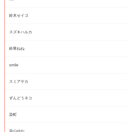
鈴木セイゴ
スズキハルカ
鈴華ねね
smile
スミアヤカ
ずんどうネコ
染町
染山ゆか