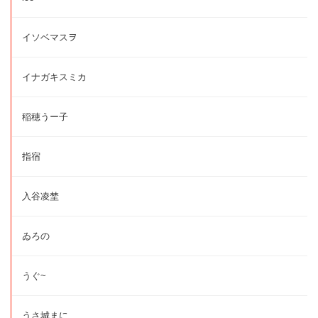
イソベマスヲ
イナガキスミカ
稲穂うー子
指宿
入谷凌埜
ゐろの
うぐ~
うさ城まに