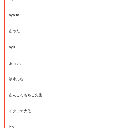
aya.m
あやた
ayu
ぁゎぃ。
淡水ふな
あんころもちこ先生
イグアナ大佐
ico