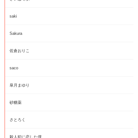
saki
Sakura
佐倉おりこ
saco
皐月まゆり
砂糖薬
さとろく
殺人犯に恋した僕