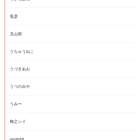
兎彦
丑山雨
うちゅうねこ
うづきあお
うつのみや
うみー
梅之シイ
uyumint