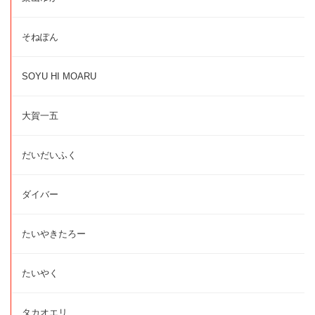
そねぽん
SOYU HI MOARU
大賀一五
だいだいふく
ダイバー
たいやきたろー
たいやく
タカオエリ