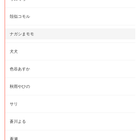
殻似コモル
ナガシまモモ
犬犬
色谷あすか
秋雨やひの
サリ
蒼川よる
蒼瀬