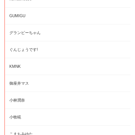
GUMIGU
グランピーちゃん
ぐんじょうです!
KMNK
御座井マス
小林潤奈
小牧椛
こまちみゆた