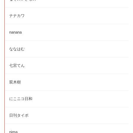
ナナカワ
nanana
ななはむ
七宮てん
双木樹
にこニコ日和
日刊タイポ
nima