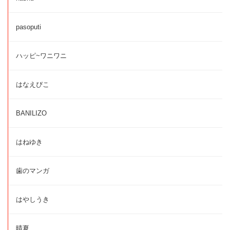
pasoputi
ハッピ~ワニワニ
はなえぴこ
BANILIZO
はねゆき
歯のマンガ
はやしうき
晴夏