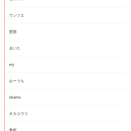
ウンツエ
慧那
ゑいた
ery
おーうち
okama
オカユウリ
奥村