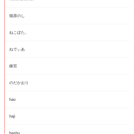
猫原のし
ねこぽた。
ねでぃあ
錬宮
のだかおり
hao
haji
hashu