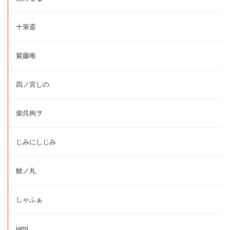
十筆斎
紫藤唯
四ノ宮しの
柴呉狗ヲ
じみにしじみ
鯱ノ丸
しゃふぁ
jami