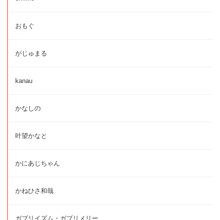
おもぐ
がじゅまる
kanau
かなしの
叶望かなと
かにあじちゃん
かねひさ和哉
ガブリイズム・ガブリメリー