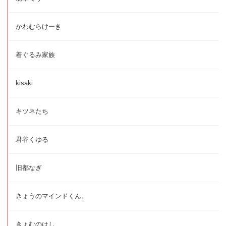
かわむらけーき
着ぐるみ家族
kisaki
キツネたち
君谷くゆる
旧都なぎ
きょうのマインドくん。
きょむのはし