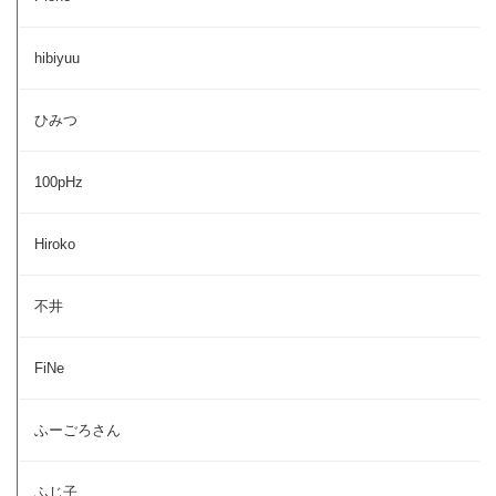
hibiyuu
ひみつ
100pHz
Hiroko
不井
FiNe
ふーごろさん
ふじ子