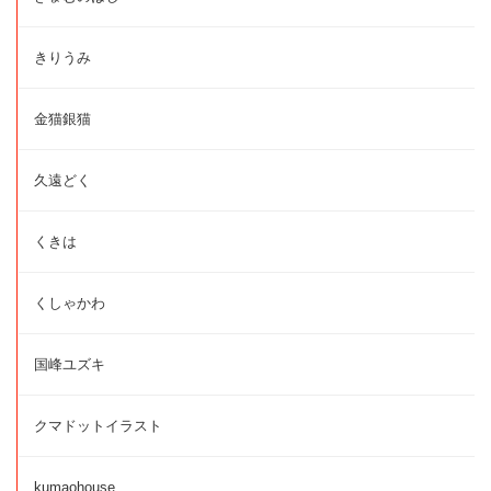
きりうみ
金猫銀猫
久遠どく
くきは
くしゃかわ
国峰ユズキ
クマドットイラスト
kumaohouse