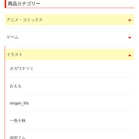
商品カテゴリー
アニメ・コミックス
ゲーム
イラスト
オガワナツミ
おえも
ningen_life
一色十秋
寺田てら