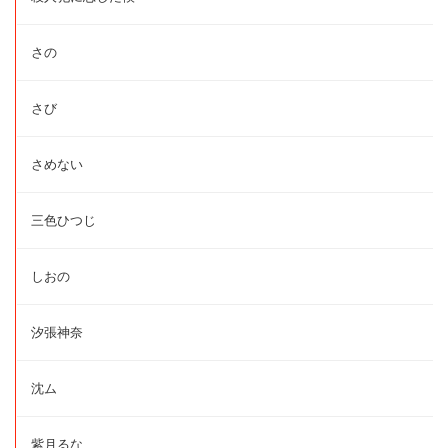
さの
さび
さめない
三色ひつじ
しおの
汐張神奈
沈ム
紫月るな