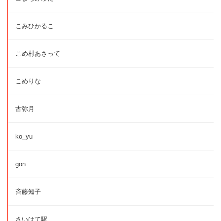
こみひかるこ
こめ村あさって
こめりな
古弥月
ko_yu
gon
斉藤知子
さいはて駅