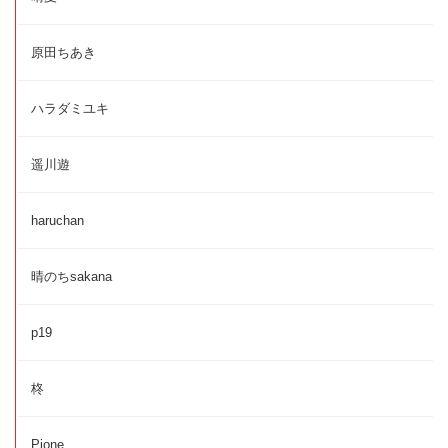
原田ちあき
ハラダミユキ
遥川遊
haruchan
晴のちsakana
p19
柊
Pione