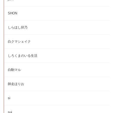
SHON
しらほし卯乃
白クマシェイク
しろくまのいる生活
白駒マル
師走ほりお
si
sui