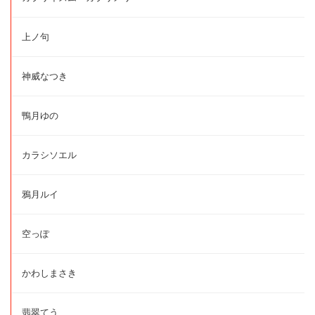
上ノ句
神威なつき
鴨月ゆの
カラシソエル
鴉月ルイ
空っぽ
かわしまさき
翡翠てう