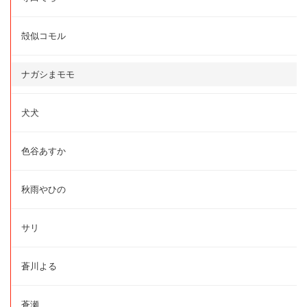
殻似コモル
ナガシまモモ
犬犬
色谷あすか
秋雨やひの
サリ
蒼川よる
蒼瀬