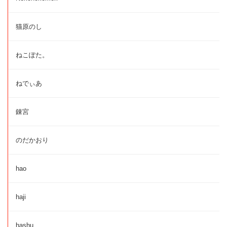
猫原のし
ねこぽた。
ねでぃあ
錬宮
のだかおり
hao
haji
hashu