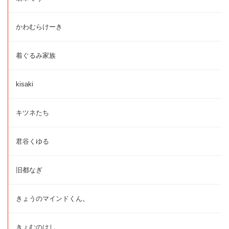
かわむらけーき
着ぐるみ家族
kisaki
キツネたち
君谷くゆる
旧都なぎ
きょうのマインドくん。
きょむのはし