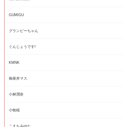
GUMIGU
グランピーちゃん
ぐんじょうです!
KMNK
御座井マス
小林潤奈
小牧椛
こまちみゆた