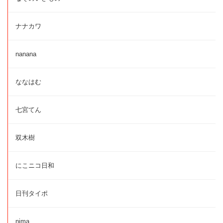
ナナカワ
nanana
ななはむ
七宮てん
双木樹
にこニコ日和
日刊タイポ
nima