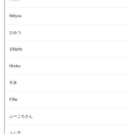
hibiyuu
ひみつ
100pHz
Hiroko
不井
FiNe
ふーごろさん
ふじ子