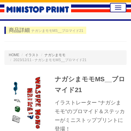
Toggle
naviga
商品詳細
ナガシまモモMS__ブロマイド21
HOME
イラスト
ナガシまモモ
2023/12/11 - ナガシまモモMS__ブロマイド21
ナガシまモモMS__ブロ
マイド21
イラストレーター “ナガシま
モモ”のブロマイド＆ステッカ
ーがミニストッププリントに
登場！