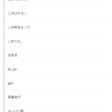
こみひかるこ
こめ村あさって
こめりな
古弥月
ko_yu
gon
斉藤知子
さいはて駅