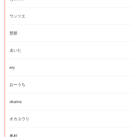
ウンツエ
慧那
ゑいた
ery
おーうち
okama
オカユウリ
奥村