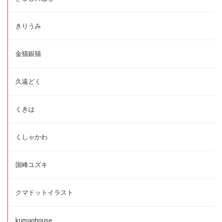
きりうみ
金猫銀猫
久遠どく
くきは
くしゃかわ
国峰ユズキ
クマドットイラスト
kumaohouse