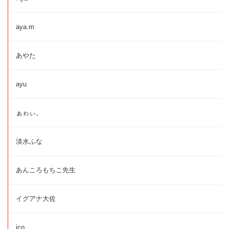
aya.m
あやた
ayu
ぁゎぃ。
淡水ふな
あんころもちこ先生
イグアナ大佐
ico