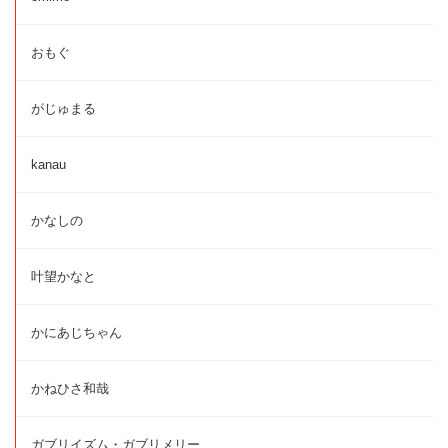
おもぐ
がじゅまる
kanau
かなしの
叶望かなと
かにあじちゃん
かねひさ和哉
ガブリイズム・ガブリメリー