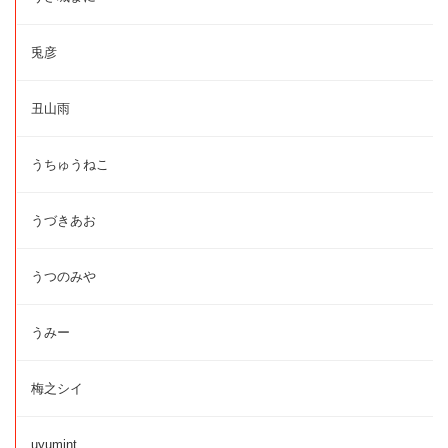
兎彦
丑山雨
うちゅうねこ
うづきあお
うつのみや
うみー
梅之シイ
uyumint