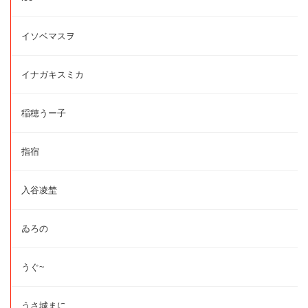
イソベマスヲ
イナガキスミカ
稲穂うー子
指宿
入谷凌埜
ゐろの
うぐ~
うさ城まに