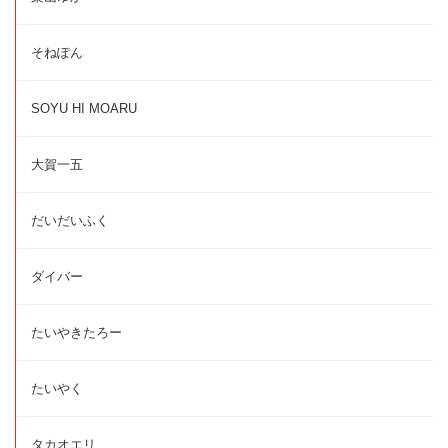
そねぽん
SOYU HI MOARU
大賀一五
だいだいふく
ダイバー
たいやきたろー
たいやく
タカオエリ