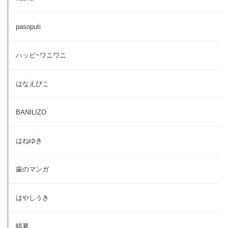
pasoputi
ハッピ~ワニワニ
はなえぴこ
BANILIZO
はねゆき
歯のマンガ
はやしうき
晴夏