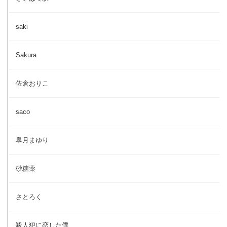
saki
Sakura
佐倉おりこ
saco
皐月まゆり
砂糖薬
さとろく
殺人犯に恋した僕