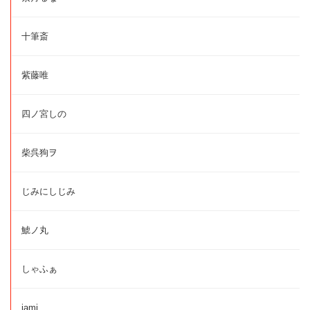
十筆斎
紫藤唯
四ノ宮しの
柴呉狗ヲ
じみにしじみ
鯱ノ丸
しゃふぁ
jami