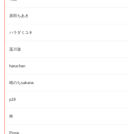
原田ちあき
ハラダミユキ
遥川遊
haruchan
晴のちsakana
p19
柊
Pione