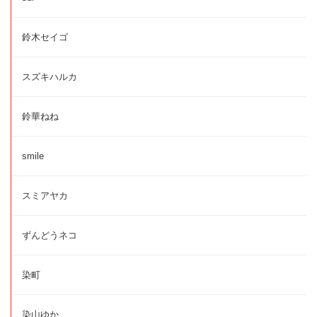
鈴木セイゴ
スズキハルカ
鈴華ねね
smile
スミアヤカ
ずんどうネコ
染町
染山ゆか