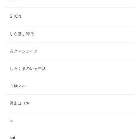
SHON
しらほし卯乃
白クマシェイク
しろくまのいる生活
白駒マル
師走ほりお
si
sui