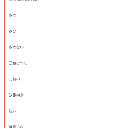
さの
さび
さめない
三色ひつじ
しおの
汐張神奈
沈ム
紫月るな