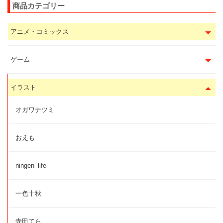
商品カテゴリー
アニメ・コミックス
ゲーム
イラスト
オガワナツミ
おえも
ningen_life
一色十秋
寺田てら