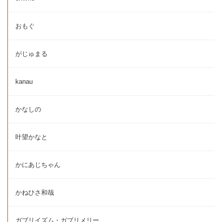
おもぐ
がじゅまる
kanau
かなしの
叶望かなと
かにあじちゃん
かねひさ和哉
ガブリイズム・ガブリメリー