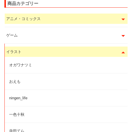
商品カテゴリー
アニメ・コミックス
ゲーム
イラスト
オガワナツミ
おえも
ningen_life
一色十秋
寺田てら