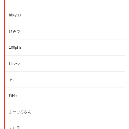
hibiyuu
ひみつ
100pHz
Hiroko
不井
FiNe
ふーごろさん
ふじ子