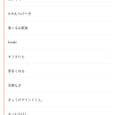
かわむらけーき
着ぐるみ家族
kisaki
キツネたち
君谷くゆる
旧都なぎ
きょうのマインドくん。
きょむのはし