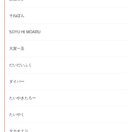
そねぽん
SOYU HI MOARU
大賀一五
だいだいふく
ダイバー
たいやきたろー
たいやく
タカオエリ