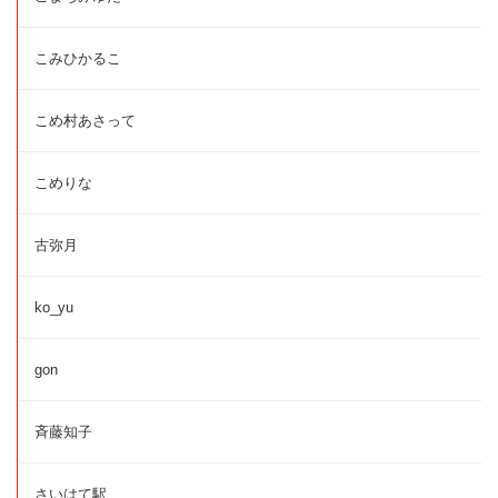
こみひかるこ
こめ村あさって
こめりな
古弥月
ko_yu
gon
斉藤知子
さいはて駅