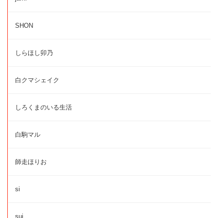
SHON
しらほし卯乃
白クマシェイク
しろくまのいる生活
白駒マル
師走ほりお
si
sui