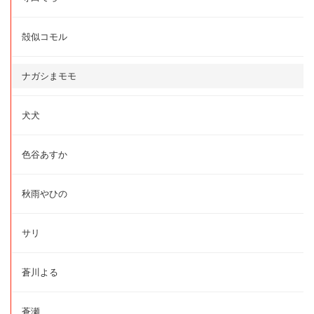
殻似コモル
ナガシまモモ
犬犬
色谷あすか
秋雨やひの
サリ
蒼川よる
蒼瀬