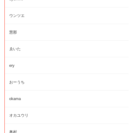
ウンツエ
慧那
ゑいた
ery
おーうち
okama
オカユウリ
奥村