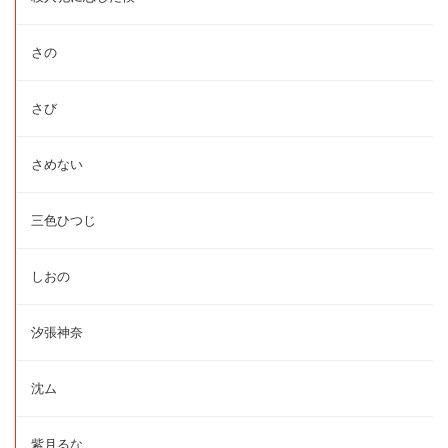
さの
さび
さめない
三色ひつじ
しおの
汐張神奈
沈ム
紫月るな