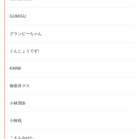
GUMIGU
グランピーちゃん
ぐんじょうです!
KMNK
御座井マス
小林潤奈
小牧椛
こまちみゆた