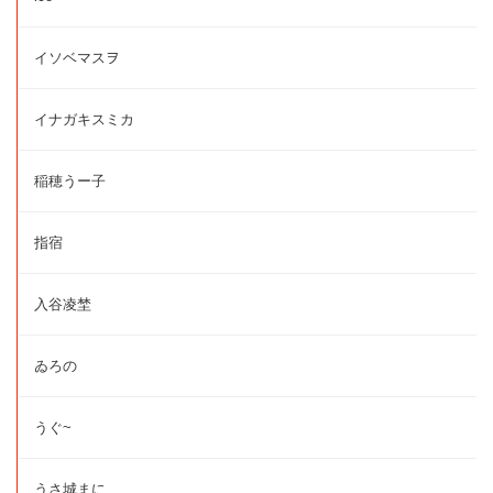
イソベマスヲ
イナガキスミカ
稲穂うー子
指宿
入谷凌埜
ゐろの
うぐ~
うさ城まに