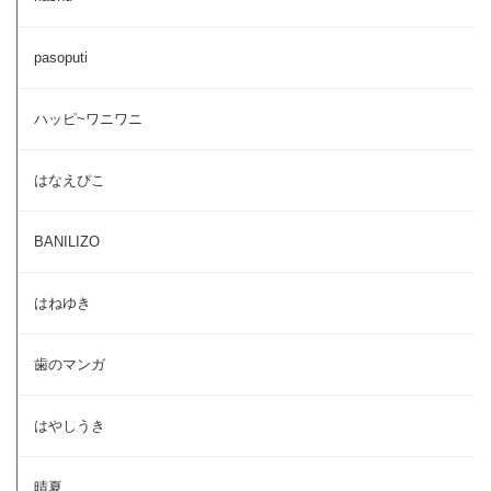
pasoputi
ハッピ~ワニワニ
はなえぴこ
BANILIZO
はねゆき
歯のマンガ
はやしうき
晴夏