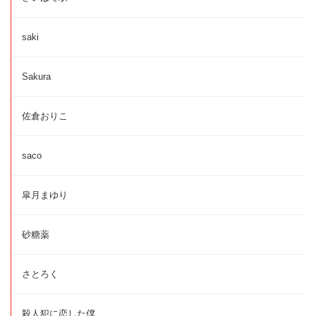
saki
Sakura
佐倉おりこ
saco
皐月まゆり
砂糖薬
さとろく
殺人犯に恋した僕