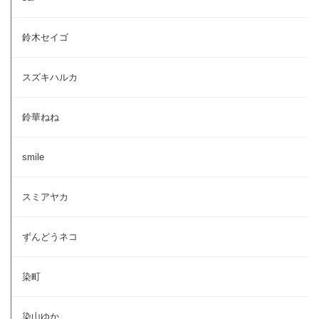
鈴木セイゴ
スズキハルカ
鈴華ねね
smile
スミアヤカ
ずんどうネコ
染町
染山ゆか