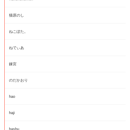
猫原のし
ねこぽた。
ねでぃあ
錬宮
のだかおり
hao
haji
hashu