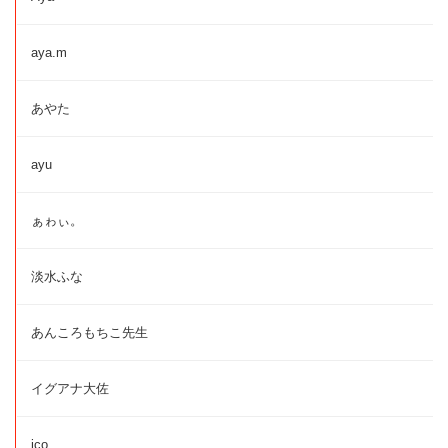
aya.m
あやた
ayu
ぁゎぃ。
淡水ふな
あんころもちこ先生
イグアナ大佐
ico