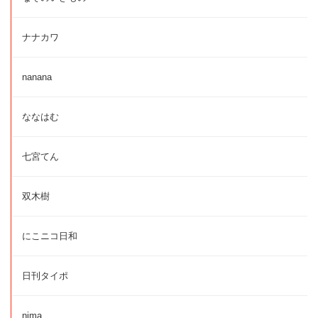
ナナカワ
nanana
ななはむ
七宮てん
双木樹
にこニコ日和
日刊タイポ
nima