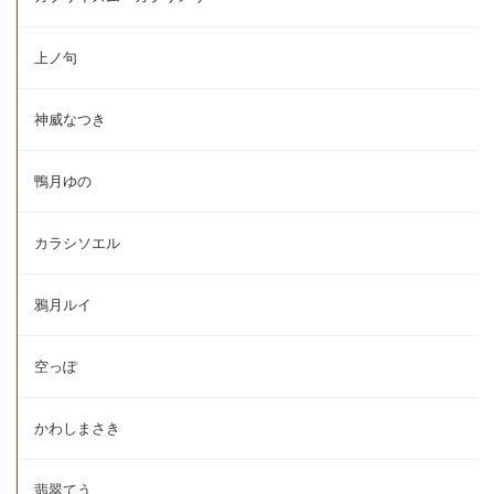
上ノ句
神威なつき
鴨月ゆの
カラシソエル
鴉月ルイ
空っぽ
かわしまさき
翡翠てう