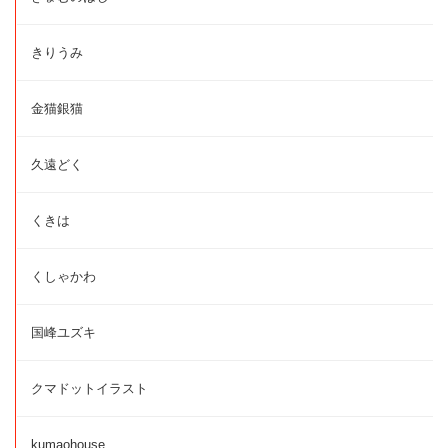
きりうみ
金猫銀猫
久遠どく
くきは
くしゃかわ
国峰ユズキ
クマドットイラスト
kumaohouse