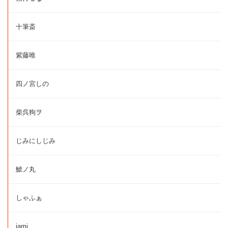
十筆斎
紫藤唯
四ノ宮しの
柴呉狗ヲ
じみにしじみ
鯱ノ丸
しゃふぁ
jami