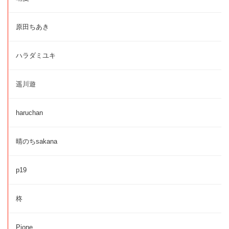
原田ちあき
ハラダミユキ
遥川遊
haruchan
晴のちsakana
p19
柊
Pione