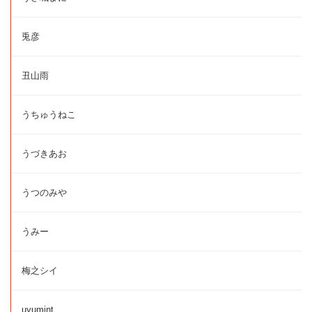
兎彦
丑山雨
うちゅうねこ
うづきあお
うつのみや
うみー
梅之シイ
uyumint