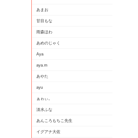
あまお
甘目もな
雨森ほわ
あめのじゃく
Aya
aya.m
あやた
ayu
ぁゎぃ。
淡水ふな
あんころもちこ先生
イグアナ大佐