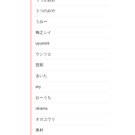
うつのみや
うみー
梅之シイ
uyumint
ウンツエ
慧那
ゑいた
ery
おーうち
okama
オカユウリ
奥村