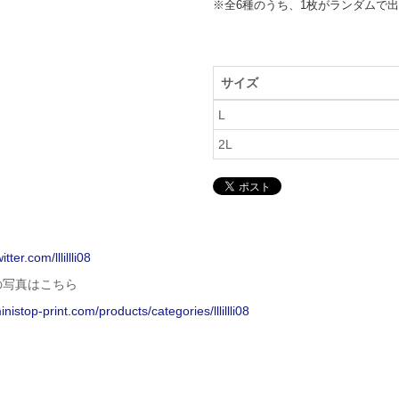
※全6種のうち、1枚がランダムで
サイズ
L
2L
itter.com/lllillli08
の写真はこちら
inistop-print.com/products/categories/lllillli08