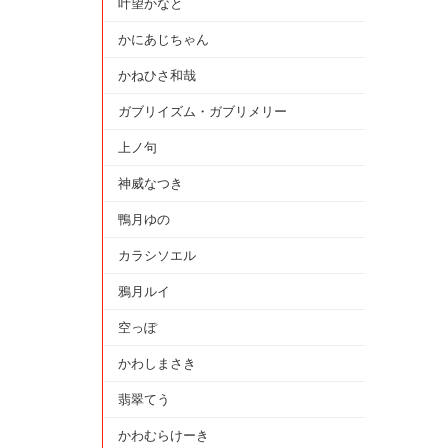
叶望かなと
かにあじちゃん
かねひさ和哉
ガブリイズム・ガブリメリー
上ノ句
神威なつき
鴨月ゆの
カラシソエル
鴉月ルイ
空っぽ
かわしまさき
翡翠てう
かわむらけーき