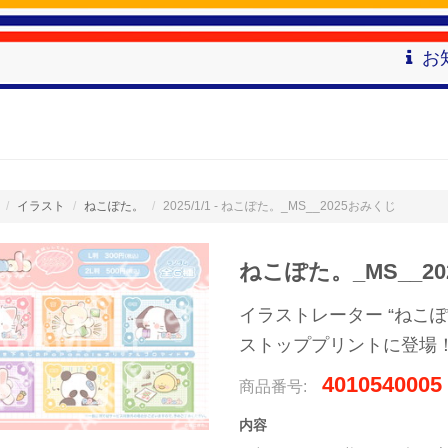
お
イラスト
ねこぽた。
2025/1/1 - ねこぽた。_MS__2025おみくじ
ねこぽた。_MS__2
イラストレーター “ねこぽ
ストッププリントに登場
4010540005
商品番号:
内容