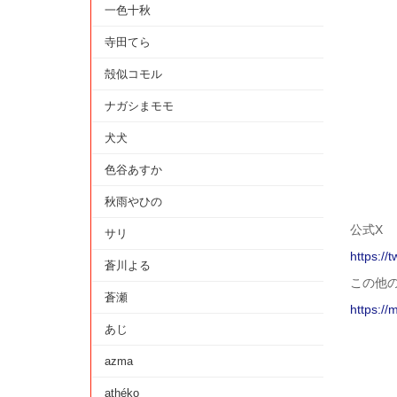
一色十秋
寺田てら
殻似コモル
ナガシまモモ
犬犬
色谷あすか
秋雨やひの
公式X
サリ
https://tw
蒼川よる
この他
蒼瀬
https://m
あじ
azma
athéko