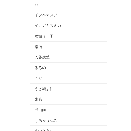
ico
イソベマスヲ
イナガキスミカ
稲穂うー子
指宿
入谷凌埜
ゐろの
うぐ~
うさ城まに
兎彦
丑山雨
うちゅうねこ
うづきあお