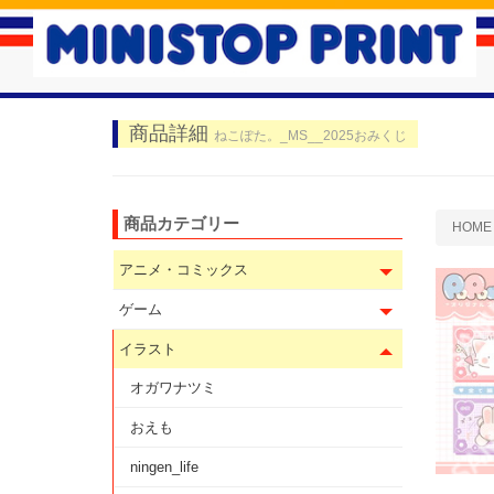
商品詳細
ねこぽた。_MS__2025おみくじ
商品カテゴリー
HOME
アニメ・コミックス
ゲーム
イラスト
オガワナツミ
おえも
ningen_life