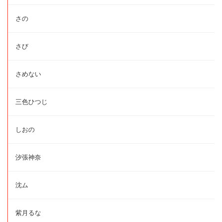
さの
さび
さめない
三色ひつじ
しおの
汐張神奈
沈ム
紫月るな