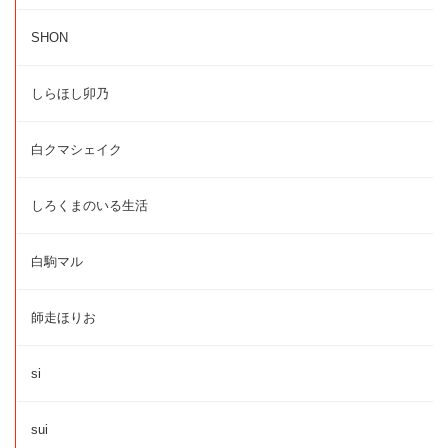
SHON
しらほし卯乃
白クマシェイク
しろくまのいる生活
白駒マル
師走ほりお
si
sui