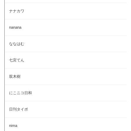
ナナカワ
nanana
ななはむ
七宮てん
双木樹
にこニコ日和
日刊タイポ
nima