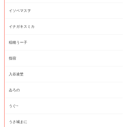
イソベマスヲ
イナガキスミカ
稲穂うー子
指宿
入谷凌埜
ゐろの
うぐ~
うさ城まに