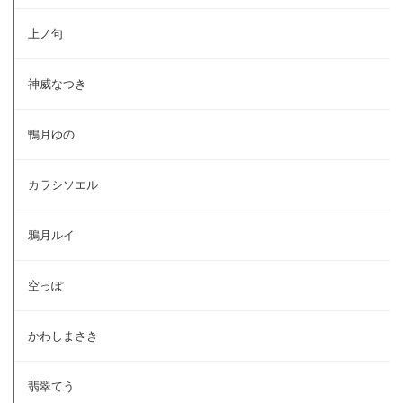
上ノ句
神威なつき
鴨月ゆの
カラシソエル
鴉月ルイ
空っぽ
かわしまさき
翡翠てう