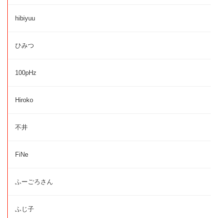
hibiyuu
ひみつ
100pHz
Hiroko
不井
FiNe
ふーごろさん
ふじ子