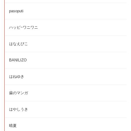
pasoputi
ハッピ~ワニワニ
はなえぴこ
BANILIZO
はねゆき
歯のマンガ
はやしうき
晴夏