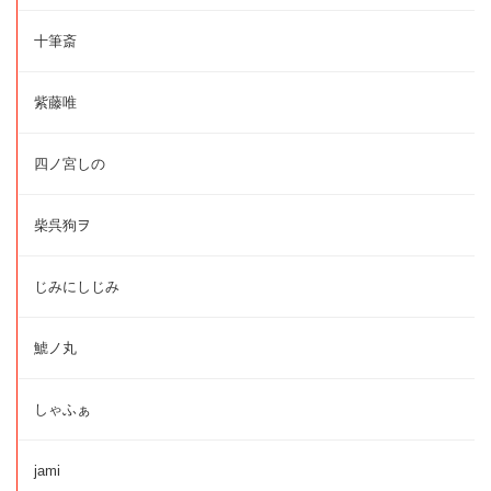
十筆斎
紫藤唯
四ノ宮しの
柴呉狗ヲ
じみにしじみ
鯱ノ丸
しゃふぁ
jami