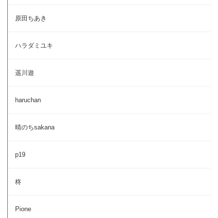
原田ちあき
ハラダミユキ
遥川遊
haruchan
晴のちsakana
p19
柊
Pione