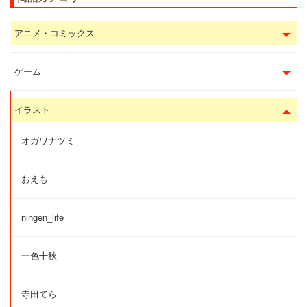
アニメ・コミックス
ゲーム
イラスト
オガワナツミ
おえも
ningen_life
一色十秋
寺田てら