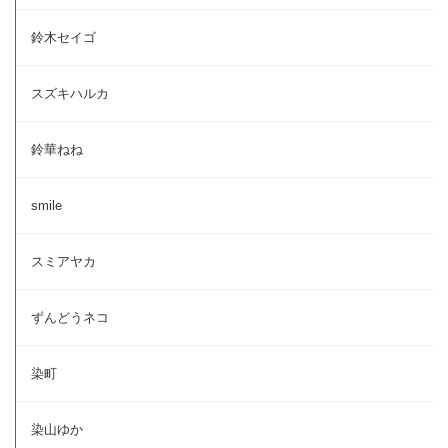
鈴木セイゴ
スズキハルカ
鈴華ねね
smile
スミアヤカ
ずんどうネコ
染町
染山ゆか