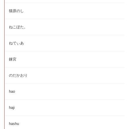
猫原のし
ねこぽた。
ねでぃあ
錬宮
のだかおり
hao
haji
hashu