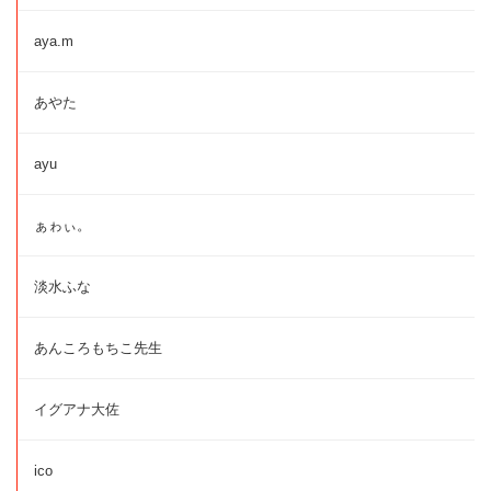
aya.m
あやた
ayu
ぁゎぃ。
淡水ふな
あんころもちこ先生
イグアナ大佐
ico