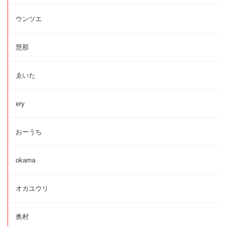
ウンツエ
慧那
ゑいた
ery
おーうち
okama
オカユウリ
奥村