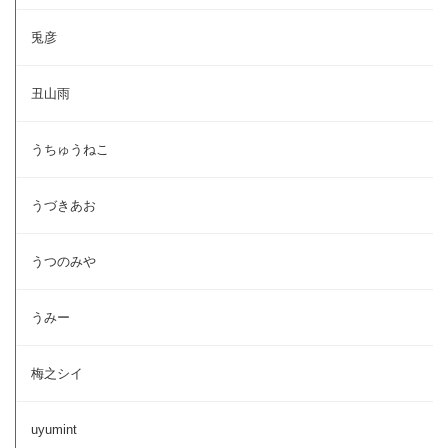
兎彦
丑山雨
うちゅうねこ
うづきあお
うつのみや
うみー
梅之シイ
uyumint