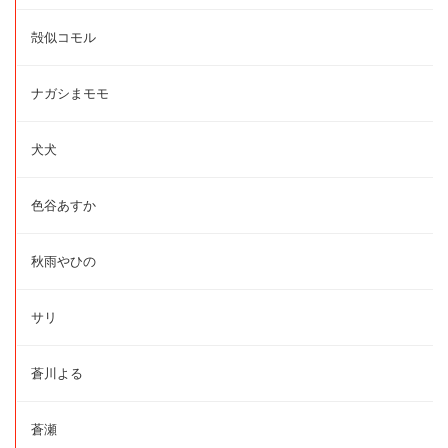
殻似コモル
ナガシまモモ
犬犬
色谷あすか
秋雨やひの
サリ
蒼川よる
蒼瀬