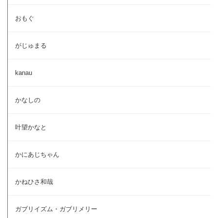
おもぐ
がじゅまる
kanau
かなしの
叶望かなと
かにあじちゃん
かねひさ和哉
ガブリイズム・ガブリメリー