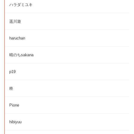
ハラダミユキ
遥川遊
haruchan
晴のちsakana
p19
柊
Pione
hibiyuu