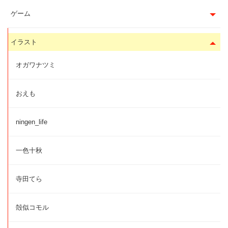
ゲーム
イラスト
オガワナツミ
おえも
ningen_life
一色十秋
寺田てら
殻似コモル