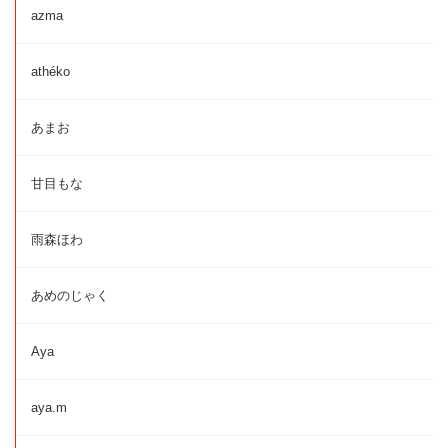
azma
athéko
あまお
甘目もな
雨森ほわ
あめのじゃく
Aya
aya.m