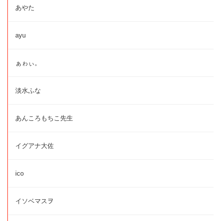
あやた
ayu
ぁゎぃ。
淡水ふな
あんころもちこ先生
イグアナ大佐
ico
イソベマスヲ