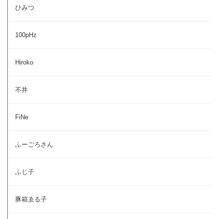
ひみつ
100pHz
Hiroko
不井
FiNe
ふーごろさん
ふじ子
豚箱ゑる子