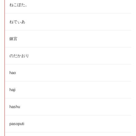
ねこぽた。
ねでぃあ
錬宮
のだかおり
hao
haji
hashu
pasoputi