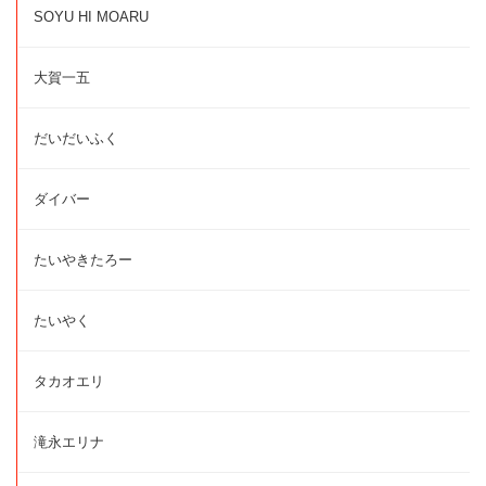
SOYU HI MOARU
大賀一五
だいだいふく
ダイバー
たいやきたろー
たいやく
タカオエリ
滝永エリナ