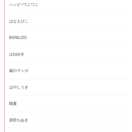
ハッピ~ワニワニ
はなえぴこ
BANILIZO
はねゆき
歯のマンガ
はやしうき
晴夏
原田ちあき