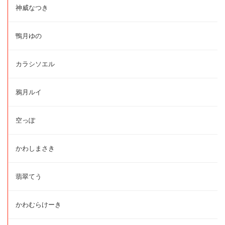
神威なつき
鴨月ゆの
カラシソエル
鴉月ルイ
空っぽ
かわしまさき
翡翠てう
かわむらけーき