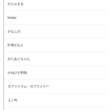
がじゅまる
kanau
かなしの
叶望かなと
かにあじちゃん
かねひさ和哉
ガブリイズム・ガブリメリー
上ノ句