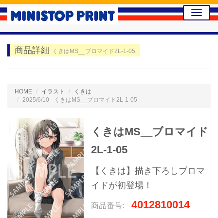
Toggle
naviga
商品詳細
くきはMS__ブロマイド2L-1-05
HOME
イラスト
くきは
2025/6/10 - くきはMS__ブロマイド2L-1-05
くきはMS__ブロマイド
2L-1-05
【くきは】描き下ろしブロマ
イドが初登場！
4012810014
商品番号: