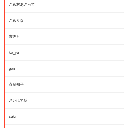
こめ村あさって
こめりな
古弥月
ko_yu
gon
斉藤知子
さいはて駅
saki