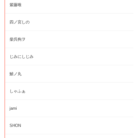
紫藤唯
四ノ宮しの
柴呉狗ヲ
じみにしじみ
鯱ノ丸
しゃふぁ
jami
SHON