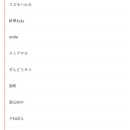
スズキハルカ
鈴華ねね
smile
スミアヤカ
ずんどうネコ
染町
染山ゆか
そねぽん