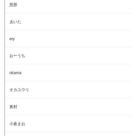
慧那
ゑいた
ery
おーうち
okama
オカユウリ
奥村
小倉まお