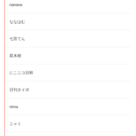
nanana
ななはむ
七宮てん
双木樹
にこニコ日和
日刊タイポ
nima
ニャミ