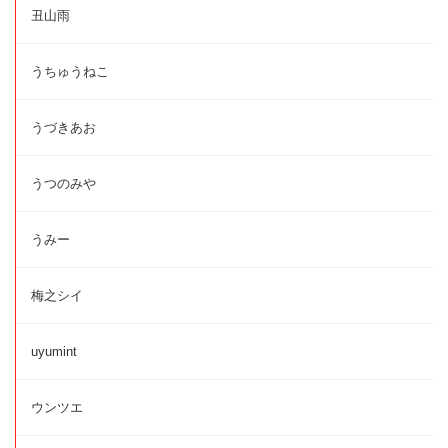
丑山雨
うちゅうねこ
うづきあお
うつのみや
うみー
梅之シイ
uyumint
ウンツエ