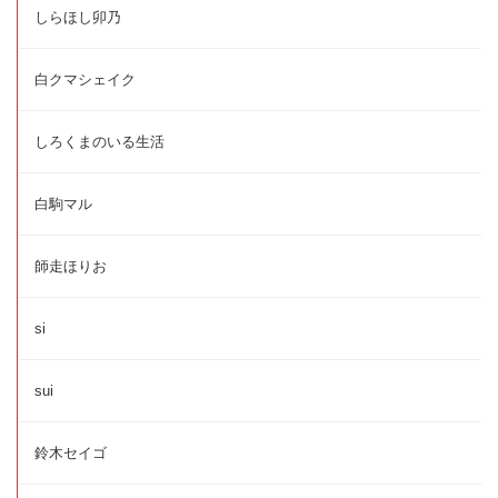
しらほし卯乃
白クマシェイク
しろくまのいる生活
白駒マル
師走ほりお
si
sui
鈴木セイゴ