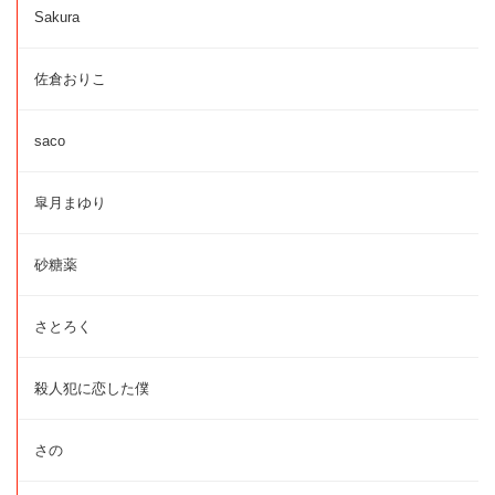
Sakura
佐倉おりこ
saco
皐月まゆり
砂糖薬
さとろく
殺人犯に恋した僕
さの