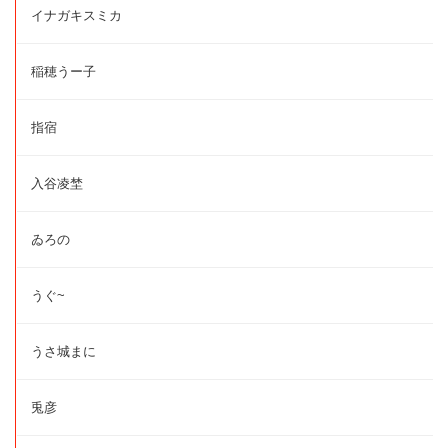
イナガキスミカ
稲穂うー子
指宿
入谷凌埜
ゐろの
うぐ~
うさ城まに
兎彦