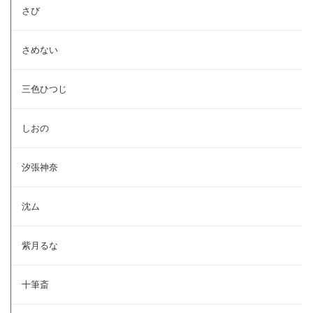
さび
さめない
三色ひつじ
しおの
汐張神奈
沈ム
紫月るな
十筆斎