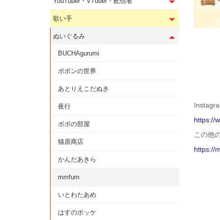
YouTuber・VTuber・配信者
歌い手
ぬいぐるみ
BUCHAgurumi
ボボンの世界
あとりえこだぬき
Instagr
夜行
https:/
ボボの部屋
この他
猫原商店
https://
かんだあきら
mmfum
いとわたあめ
はすのポッケ