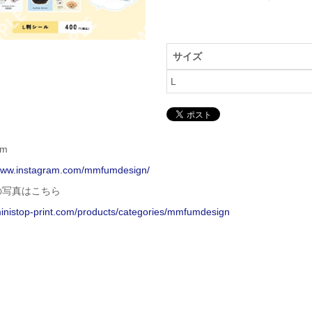
サイズ
L
am
/www.instagram.com/mmfumdesign/
の写真はこちら
ministop-print.com/products/categories/mmfumdesign