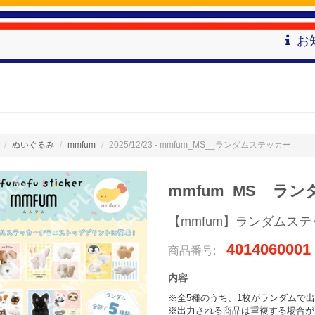
お
ぬいぐるみ
mmfum
2025/12/23 - mmfum_MS__ランダムステッカー
mmfum_MS__ラ
【mmfum】ランダムス
4014060001
商品番号:
内容
※全5種のうち、1枚がランダムで出
※出力される商品は重複する場合が