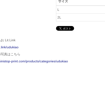
サイズ
L
2L
Lit.Link
it.link/udukiao
の写真はこちら
ministop-print.com/products/categories/udukiao