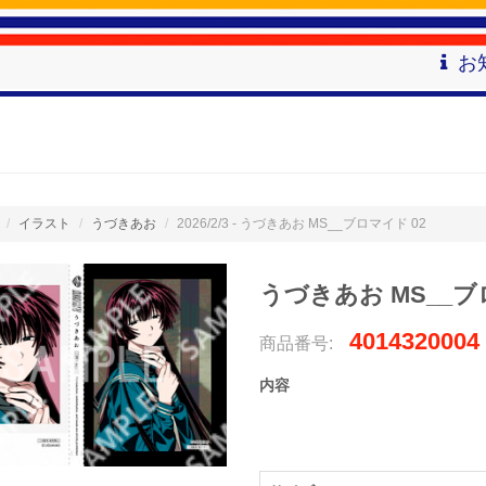
お
イラスト
うづきあお
2026/2/3 - うづきあお MS__ブロマイド 02
うづきあお MS__ブ
4014320004
商品番号:
内容