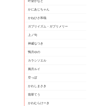
叶望かなと
かにあじちゃん
かねひさ和哉
ガブリイズム・ガブリメリー
上ノ句
神威なつき
鴨月ゆの
カラシソエル
鴉月ルイ
空っぽ
かわしまさき
翡翠てう
かわむらけーき