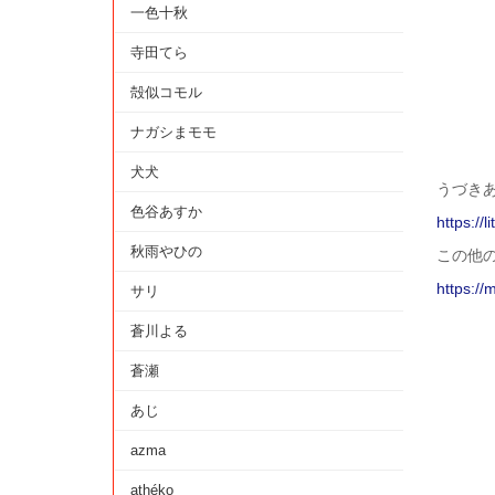
一色十秋
寺田てら
殻似コモル
ナガシまモモ
犬犬
うづきあお 
色谷あすか
https://l
秋雨やひの
この他
https://
サリ
蒼川よる
蒼瀬
あじ
azma
athéko