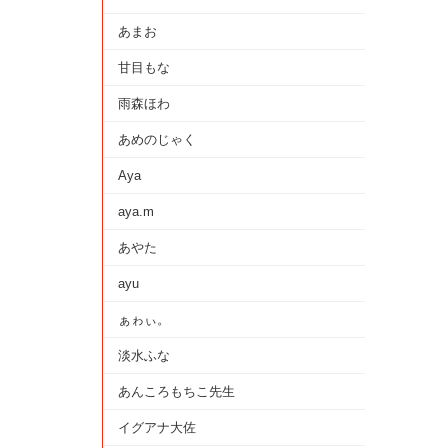
あまお
甘目もな
雨森ほわ
あめのじゃく
Aya
aya.m
あやた
ayu
ぁゎぃ。
淡水ふな
あんころもちこ先生
イグアナ大佐