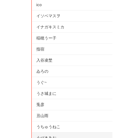
ico
イソベマスヲ
イナガキスミカ
稲穂うー子
指宿
入谷凌埜
ゐろの
うぐ~
うさ城まに
兎彦
丑山雨
うちゅうねこ
うづきあお