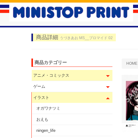
商品詳細
うづきあお MS__ブロマイド 02
商品カテゴリー
HOME
アニメ・コミックス
ゲーム
イラスト
オガワナツミ
おえも
ningen_life