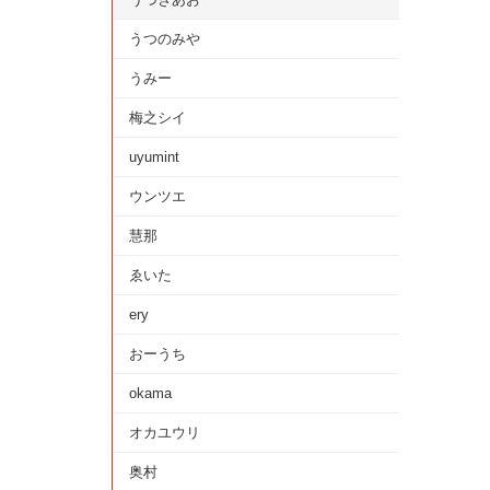
うつのみや
うみー
梅之シイ
uyumint
ウンツエ
慧那
ゑいた
ery
おーうち
okama
オカユウリ
奥村