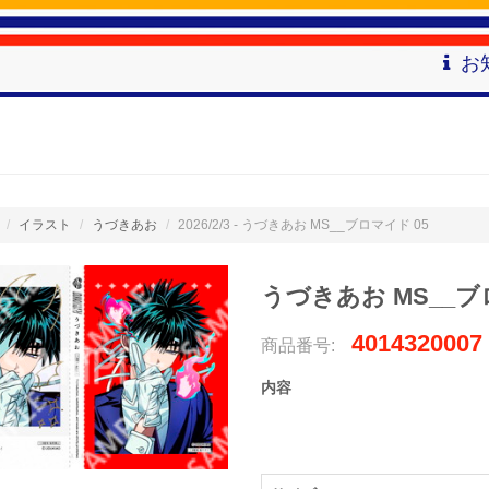
お
イラスト
うづきあお
2026/2/3 - うづきあお MS__ブロマイド 05
うづきあお MS__ブ
4014320007
商品番号:
内容