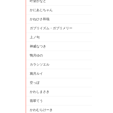
叶望かなと
かにあじちゃん
かねひさ和哉
ガブリイズム・ガブリメリー
上ノ句
神威なつき
鴨月ゆの
カラシソエル
鴉月ルイ
空っぽ
かわしまさき
翡翠てう
かわむらけーき