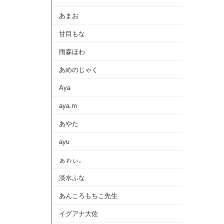
あまお
甘目もな
雨森ほわ
あめのじゃく
Aya
aya.m
あやた
ayu
ぁゎぃ。
淡水ふな
あんころもちこ先生
イグアナ大佐