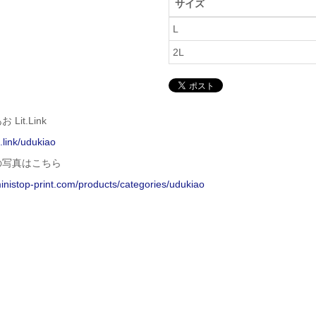
サイズ
L
2L
Lit.Link
it.link/udukiao
の写真はこちら
ministop-print.com/products/categories/udukiao