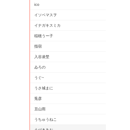
ico
イソベマスヲ
イナガキスミカ
稲穂うー子
指宿
入谷凌埜
ゐろの
うぐ~
うさ城まに
兎彦
丑山雨
うちゅうねこ
うづきあお