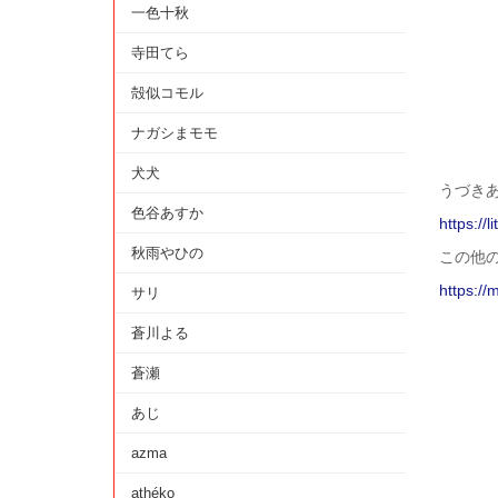
一色十秋
寺田てら
殻似コモル
ナガシまモモ
犬犬
うづきあお 
色谷あすか
https://l
秋雨やひの
この他
https://
サリ
蒼川よる
蒼瀬
あじ
azma
athéko