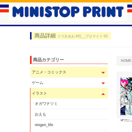
商品詳細
うづきあお MS__ブロマイド 05
商品カテゴリー
HOME
アニメ・コミックス
ゲーム
イラスト
オガワナツミ
おえも
ningen_life