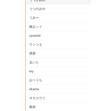
うつのみや
うみー
梅之シイ
uyumint
ウンツエ
慧那
ゑいた
ery
おーうち
okama
オカユウリ
奥村