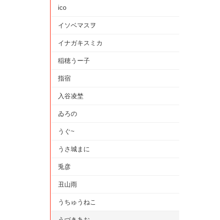
ico
イソベマスヲ
イナガキスミカ
稲穂うー子
指宿
入谷凌埜
ゐろの
うぐ~
うさ城まに
兎彦
丑山雨
うちゅうねこ
うづきあお