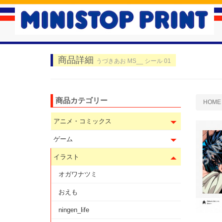
商品詳細
うづきあお MS__ シール 01
商品カテゴリー
HOME
アニメ・コミックス
ゲーム
イラスト
オガワナツミ
おえも
ningen_life