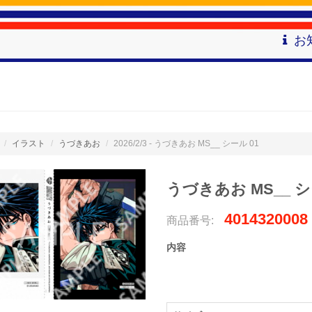
お
イラスト
うづきあお
2026/2/3 - うづきあお MS__ シール 01
うづきあお MS__ シ
4014320008
商品番号:
内容