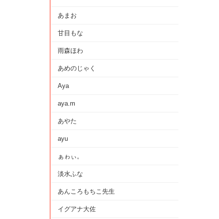
あまお
甘目もな
雨森ほわ
あめのじゃく
Aya
aya.m
あやた
ayu
ぁゎぃ。
淡水ふな
あんころもちこ先生
イグアナ大佐