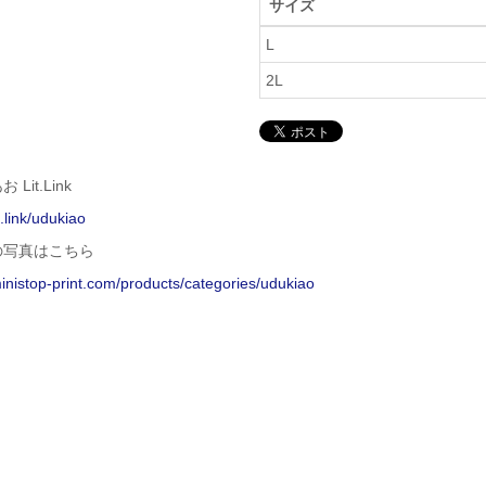
サイズ
L
2L
Lit.Link
it.link/udukiao
の写真はこちら
ministop-print.com/products/categories/udukiao