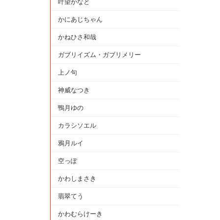
叶望かなと
かにあじちゃん
かねひさ和哉
ガブリイズム・ガブリメリー
上ノ句
神威なつき
鴨月ゆの
カラシソエル
鴉月ルイ
空っぽ
かわしまさき
翡翠てう
かわむらけーき