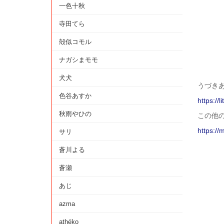
一色十秋
寺田てら
殻似コモル
ナガシまモモ
犬犬
うづきあお 
色谷あすか
https://l
秋雨やひの
この他
https://
サリ
蒼川よる
蒼瀬
あじ
azma
athéko