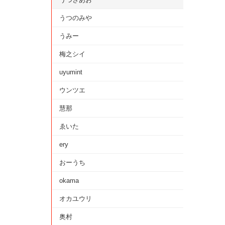
うつのみや
うみー
梅之シイ
uyumint
ウンツエ
慧那
ゑいた
ery
おーうち
okama
オカユウリ
奥村