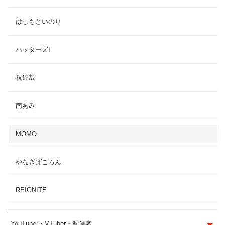
はしもといのり
ハッターズ!
祝達哉
南あみ
MOMO
やなぎばころん
REIGNITE
YouTuber・VTuber・配信者