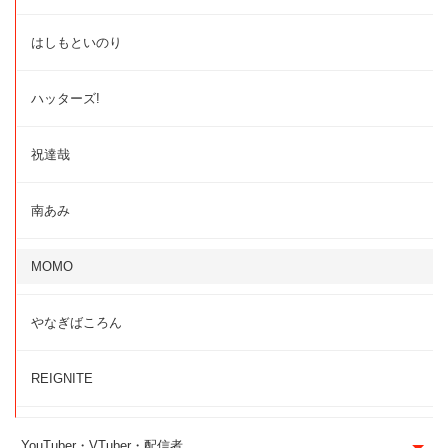
はしもといのり
ハッターズ!
祝達哉
南あみ
MOMO
やなぎばころん
REIGNITE
YouTuber・VTuber・配信者