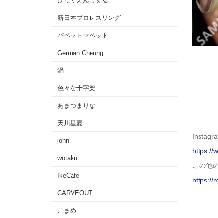
びっくえんじぇる
新日本プロレスリング
パペットマペット
German Cheung
渦
色々な十字架
あまつまりな
天川星夏
Instagr
john
https:/
wotaku
この他
IkeCafe
https://
CARVEOUT
こまめ