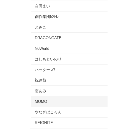
白田まい
創作集団52Hz
とみこ
DRAGONGATE
NoWorld
はしもといのり
ハッターズ!
祝達哉
南あみ
MOMO
やなぎばころん
REIGNITE