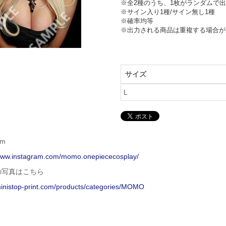
※全2種のうち、1枚がランダムで出
※サイン入り1種/サイン無し1種

※確率均等

※出力される商品は重複する場合が
サイズ
L
am
/www.instagram.com/momo.onepiececosplay/
の写真はこちら
ministop-print.com/products/categories/MOMO