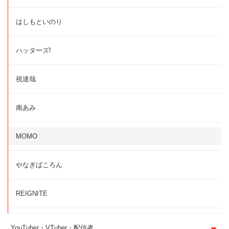
はしもといのり
ハッターズ!
祝達哉
南あみ
MOMO
やなぎばころん
REIGNITE
YouTuber・VTuber・配信者