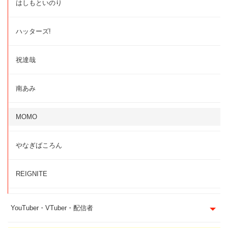
はしもといのり
ハッターズ!
祝達哉
南あみ
MOMO
やなぎばころん
REIGNITE
YouTuber・VTuber・配信者