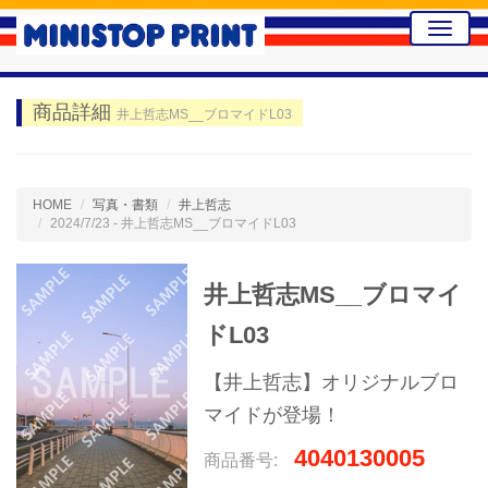
Toggle
naviga
商品詳細
井上哲志MS__ブロマイドL03
HOME
写真・書類
井上哲志
2024/7/23 - 井上哲志MS__ブロマイドL03
井上哲志MS__ブロマイ
ドL03
【井上哲志】オリジナルブロ
マイドが登場！
4040130005
商品番号: