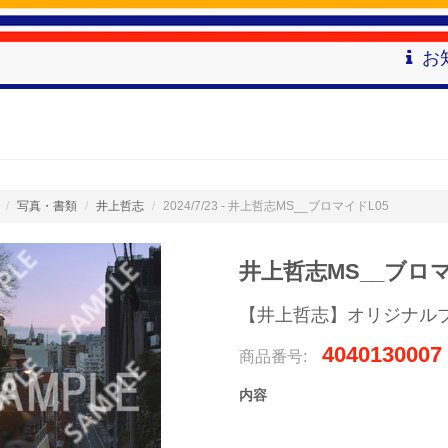
お
写真・書類
井上哲志
2024/7/23 - 井上哲志MS__ブロマイドL05
井上哲志MS__ブロマ
【井上哲志】オリジナル
4040130007
商品番号:
内容