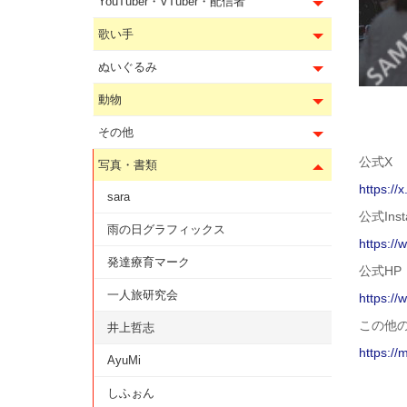
YouTuber・VTuber・配信者
歌い手
ぬいぐるみ
動物
その他
公式X
写真・書類
https:/
sara
公式Inst
雨の日グラフィックス
https:/
発達療育マーク
公式HP
一人旅研究会
https://
この他
井上哲志
https://
AyuMi
しふぉん