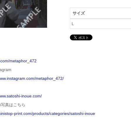
サイズ
L
/x.com/metaphor_472
agram
/www.instagram.com/metaphor_472/
www.satoshi-inoue.com/
の写真はこちら
ministop-print.com/products/categories/satoshi-inoue