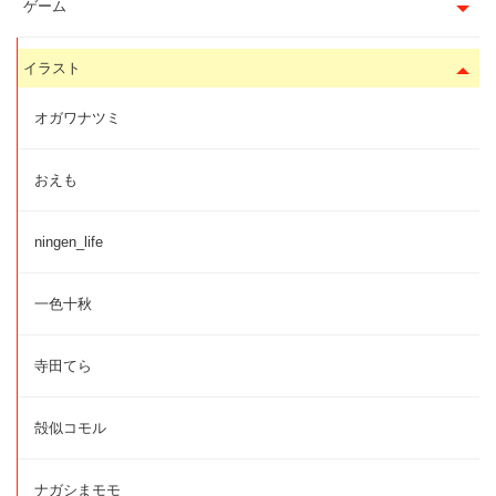
ゲーム
イラスト
オガワナツミ
おえも
ningen_life
一色十秋
寺田てら
殻似コモル
ナガシまモモ