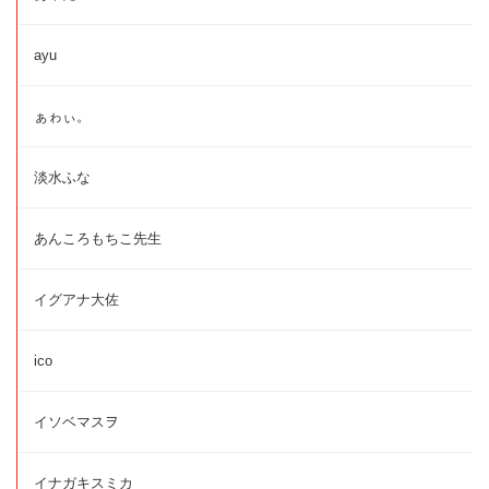
ayu
ぁゎぃ。
淡水ふな
あんころもちこ先生
イグアナ大佐
ico
イソベマスヲ
イナガキスミカ