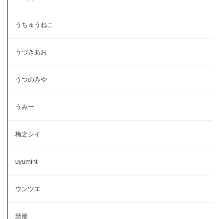
うちゅうねこ
うづきあお
うつのみや
うみー
梅之シイ
uyumint
ウンツエ
慧那