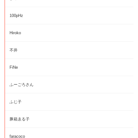
100pHz
Hiroko
不井
FiNe
ふーごろさん
ふじ子
豚箱ゑる子
faracoco