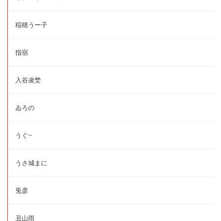
稲穂うー子
指宿
入谷凌埜
ゐろの
うぐ~
うさ城まに
兎彦
丑山雨