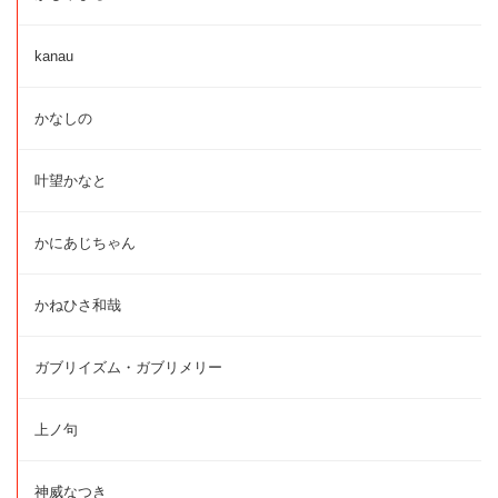
kanau
かなしの
叶望かなと
かにあじちゃん
かねひさ和哉
ガブリイズム・ガブリメリー
上ノ句
神威なつき