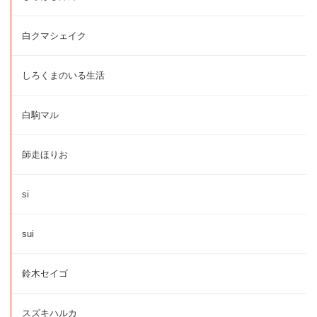
白クマシェイク
しろくまのいる生活
白駒マル
師走ほりお
si
sui
鈴木セイゴ
スズキハルカ