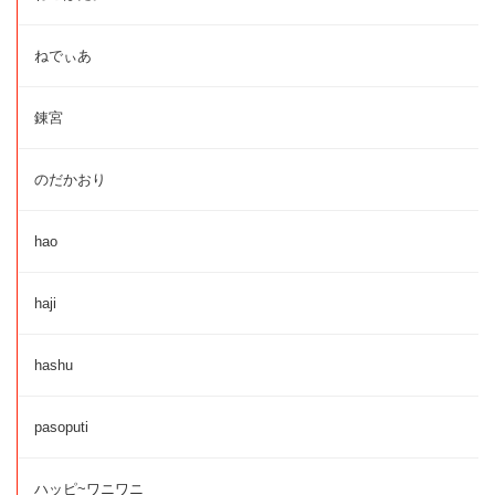
ねでぃあ
錬宮
のだかおり
hao
haji
hashu
pasoputi
ハッピ~ワニワニ