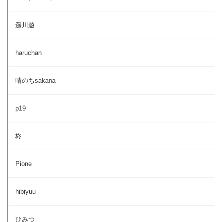
遥川遊
haruchan
晴のちsakana
p19
柊
Pione
hibiyuu
ひみつ