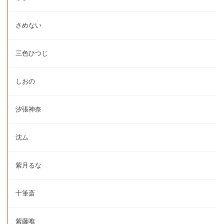
さめない
三色ひつじ
しおの
汐張神奈
沈ム
紫月るな
十筆斎
紫藤唯