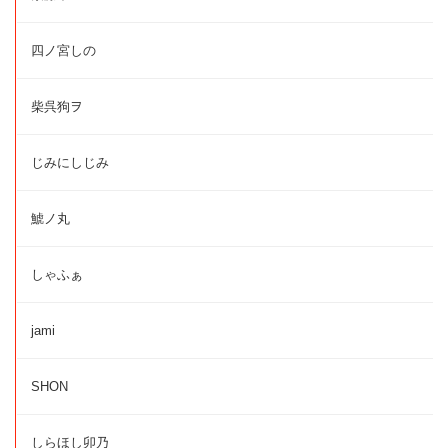
四ノ宮しの
柴呉狗ヲ
じみにしじみ
鯱ノ丸
しゃふぁ
jami
SHON
しらほし卯乃