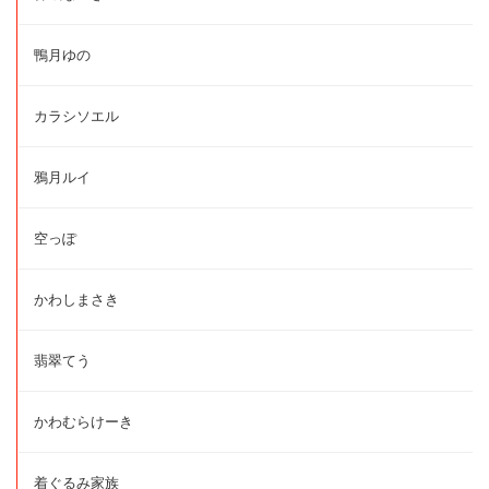
鴨月ゆの
カラシソエル
鴉月ルイ
空っぽ
かわしまさき
翡翠てう
かわむらけーき
着ぐるみ家族