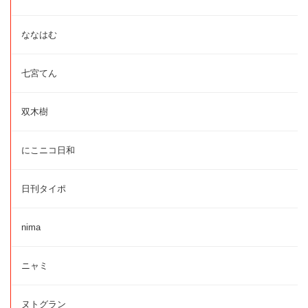
ななはむ
七宮てん
双木樹
にこニコ日和
日刊タイポ
nima
ニャミ
ヌトグラン