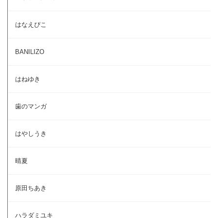
はなえぴこ
BANILIZO
はねゆき
歯のマンガ
はやしうき
晴夏
原田ちあき
ハラダミユキ