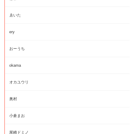
ゑいた
ery
おーうち
okama
オカユウリ
奥村
小倉まお
尾崎ドミノ