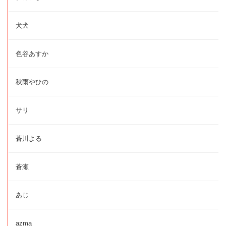
犬犬
色谷あすか
秋雨やひの
サリ
蒼川よる
蒼瀬
あじ
azma