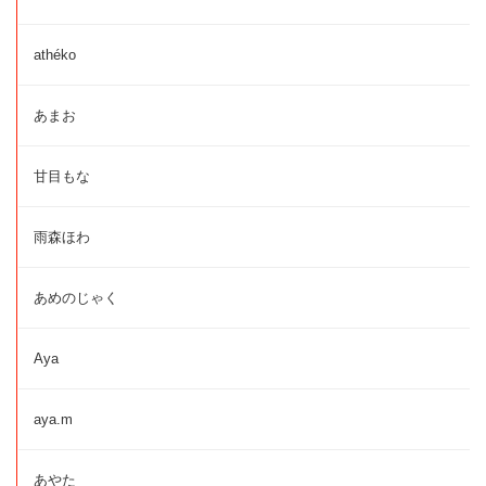
athéko
あまお
甘目もな
雨森ほわ
あめのじゃく
Aya
aya.m
あやた