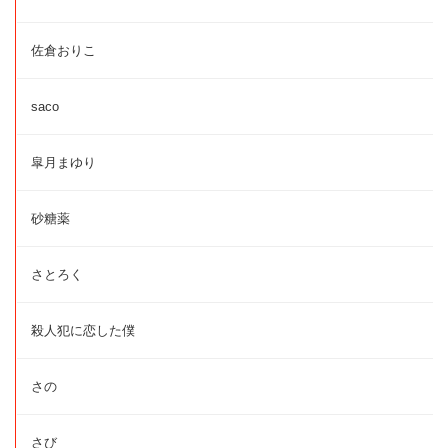
佐倉おりこ
saco
皐月まゆり
砂糖薬
さとろく
殺人犯に恋した僕
さの
さび