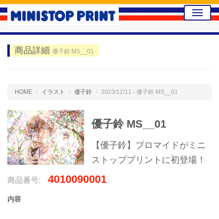
Toggle
naviga
商品詳細
優子鈴 MS__01
HOME
イラスト
優子鈴
2023/12/11 - 優子鈴 MS__01
優子鈴 MS__01
【優子鈴】ブロマイドがミニ
ストッププリントに初登場！
4010090001
商品番号:
内容