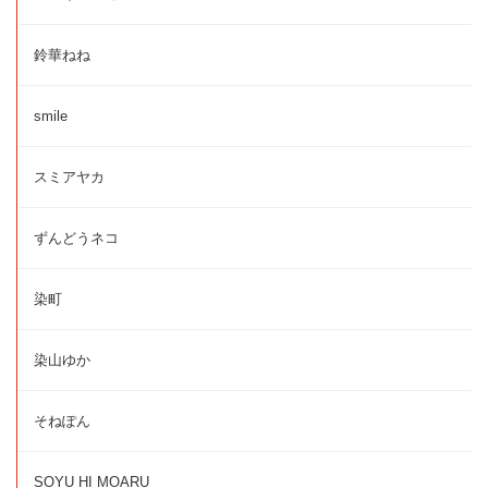
鈴華ねね
smile
スミアヤカ
ずんどうネコ
染町
染山ゆか
そねぽん
SOYU HI MOARU