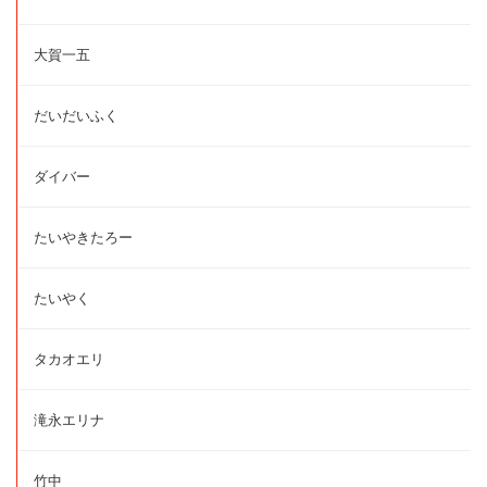
大賀一五
だいだいふく
ダイバー
たいやきたろー
たいやく
タカオエリ
滝永エリナ
竹中