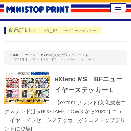
Toggle
naviga
商品詳細
eXtend MS__BFニューイヤーステッカー L
HOME
ゲーム
eXtend(文化放送エクステンド)
2025/1/1 - eXtend MS__BFニューイヤーステッカー L
eXtend MS__BFニュー
イヤーステッカー L
【eXtendブランド(文化放送エ
クステンド)】#BUSTAFELLOWS から2025年ニュ
ーイヤーメッセージステッカーがミニストッププリ
ントに登場!