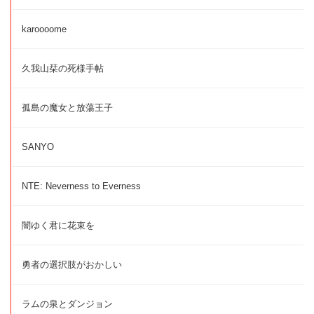
karoooome
久我山栞の死様手帖
孤島の魔女と放蕩王子
SANYO
NTE: Neverness to Everness
闇ゆく君に花束を
勇者の選択肢がおかしい
ラムの泉とダンジョン