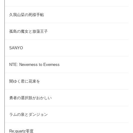
久我山栞の死様手帖
孤島の魔女と放蕩王子
SANYO
NTE: Neverness to Everness
闇ゆく君に花束を
勇者の選択肢がおかしい
ラムの泉とダンジョン
Re;quartz零度