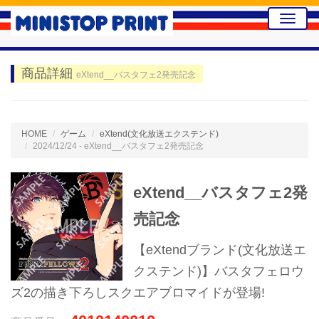
Toggle
naviga
商品詳細
eXtend__バスタフェ2発売記念
HOME
ゲーム
eXtend(文化放送エクステンド)
2024/12/24 - eXtend__バスタフェ2発売記念
eXtend__バスタフェ2発
売記念
【eXtendブランド(文化放送エ
クステンド)】バスタフェロウ
ズ2の描き下ろしスクエアブロマイドが登場!