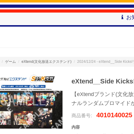
お
ゲーム
eXtend(文化放送エクステンド)
2024/12/24 - eXtend__Side Kic
eXtend__Side Ki
【eXtendブランド(文化放
ナルランダムブロマイド
4010140025
商品番号:
内容