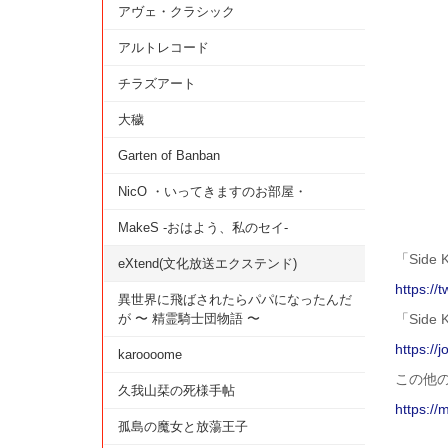
アヴェ・クラシック
アルトレコード
チラズアート
大穢
Garten of Banban
NicO ・いってきますのお部屋・
MakeS -おはよう、私のセイ-
「Side 
eXtend(文化放送エクステンド)
https://
異世界に飛ばされたらパパになったんだ
が 〜 精霊騎士団物語 〜
「Side
https://
karoooome
この他
久我山栞の死様手帖
https://
孤島の魔女と放蕩王子