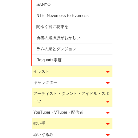
SANYO
NTE: Neverness to Everness
闇ゆく君に花束を
勇者の選択肢がおかしい
ラムの泉とダンジョン
Re;quartz零度
イラスト
キャラクター
アーティスト・タレント・アイドル・スポ
ーツ
YouTuber・VTuber・配信者
歌い手
ぬいぐるみ