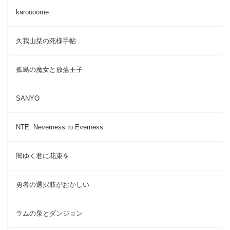
karoooome
久我山栞の死様手帖
孤島の魔女と放蕩王子
SANYO
NTE: Neverness to Everness
闇ゆく君に花束を
勇者の選択肢がおかしい
ラムの泉とダンジョン