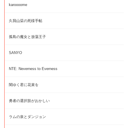
karoooome
久我山栞の死様手帖
孤島の魔女と放蕩王子
SANYO
NTE: Neverness to Everness
闇ゆく君に花束を
勇者の選択肢がおかしい
ラムの泉とダンジョン