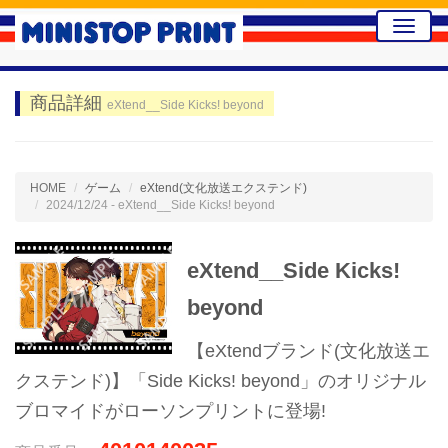
Toggle
naviga
商品詳細
eXtend__Side Kicks! beyond
HOME
ゲーム
eXtend(文化放送エクステンド)
2024/12/24 - eXtend__Side Kicks! beyond
eXtend__Side Kicks!
beyond
【eXtendブランド(文化放送エ
クステンド)】「Side Kicks! beyond」のオリジナル
ブロマイドがローソンプリントに登場!