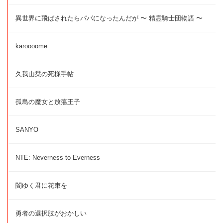
異世界に飛ばされたらパパになったんだが 〜 精霊騎士団物語 〜
karoooome
久我山栞の死様手帖
孤島の魔女と放蕩王子
SANYO
NTE: Neverness to Everness
闇ゆく君に花束を
勇者の選択肢がおかしい