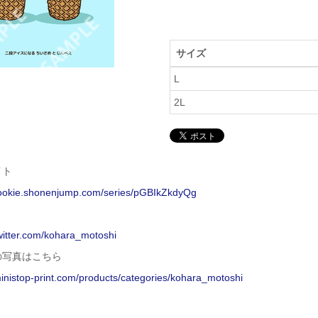
サイズ
L
2L
イト
/rookie.shonenjump.com/series/pGBIkZkdyQg
twitter.com/kohara_motoshi
の写真はこちら
ministop-print.com/products/categories/kohara_motoshi