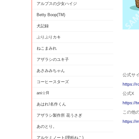
アルプスの少女ハイジ
Betty Boop(TM)
犬記録
ぷりぷりカキ
ねこまみれ
アザラシのユキ子
あさみみちゃん
公式サ
コーヒースターズ
https:/
ani☆Я
公式X
https://
あはれ!名作くん
この他
アザラシ製作所 花うさぎ
https://
あのとり。
アルケミノート(理科ねこ)