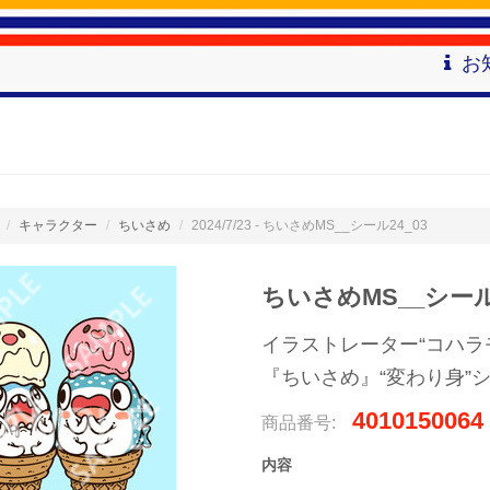
お
キャラクター
ちいさめ
2024/7/23 - ちいさめMS__シール24_03
ちいさめMS__シール2
イラストレーター“コハラ
『ちいさめ』“変わり身”
4010150064
商品番号:
内容