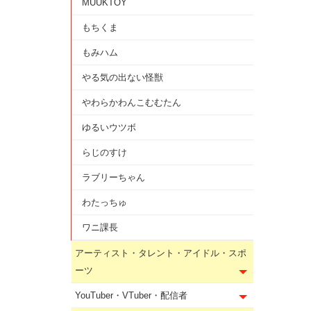
MUUKTOY
もちくま
もみハム
やる気の出ない怪獣
やわらかわんこむむたん
ゆるいウツボ
らじのすけ
ラブリーちゃん
わたっちゅ
ワニ課長
アーティスト・タレント・アイドル・スポ
ーツ
YouTuber・VTuber・配信者