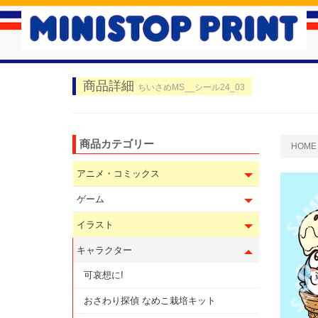
商品詳細
ちいさめMS__シール24_03
商品カテゴリー
HOME
アニメ・コミックス
ゲーム
イラスト
キャラクター
可哀想に!
おさわり探偵 なめこ栽培キット