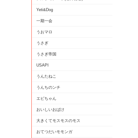
Yeti&Dog
一期一会
うおマロ
うさぎ
うさぎ帝国
USAPI
うんたねこ
うんちのンチ
エビちゃん
おいしいおばけ
大きくてモスモスのモス
おてつだいモモンガ