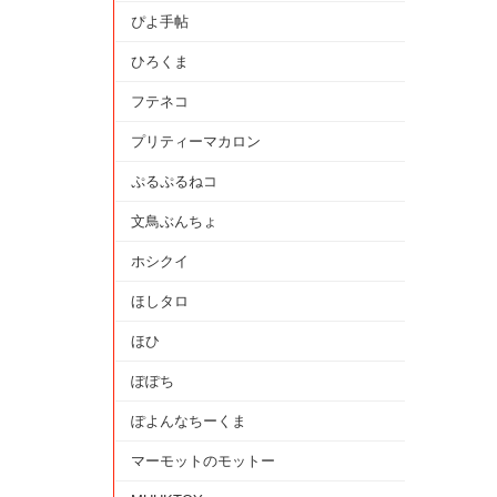
ぴよ手帖
ひろくま
フテネコ
プリティーマカロン
ぷるぷるねコ
文鳥ぶんちょ
ホシクイ
ほしタロ
ほひ
ぽぽち
ぽよんなちーくま
マーモットのモットー