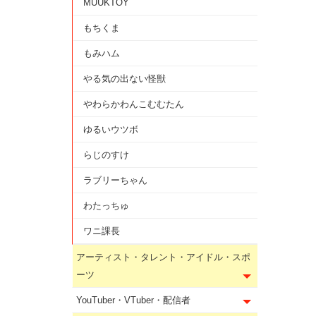
MUUKTOY
もちくま
もみハム
やる気の出ない怪獣
やわらかわんこむむたん
ゆるいウツボ
らじのすけ
ラブリーちゃん
わたっちゅ
ワニ課長
アーティスト・タレント・アイドル・スポ
ーツ
YouTuber・VTuber・配信者