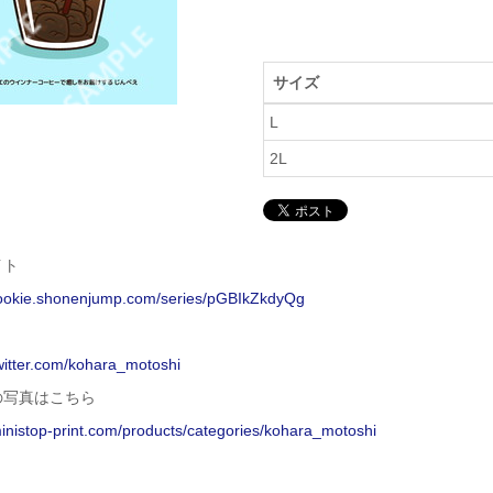
サイズ
L
2L
イト
/rookie.shonenjump.com/series/pGBIkZkdyQg
twitter.com/kohara_motoshi
の写真はこちら
ministop-print.com/products/categories/kohara_motoshi