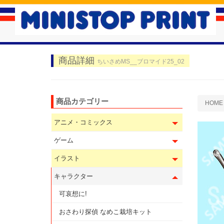
商品詳細
ちいさめMS__ブロマイド25_02
商品カテゴリー
HOME
アニメ・コミックス
ゲーム
イラスト
キャラクター
可哀想に!
おさわり探偵 なめこ栽培キット