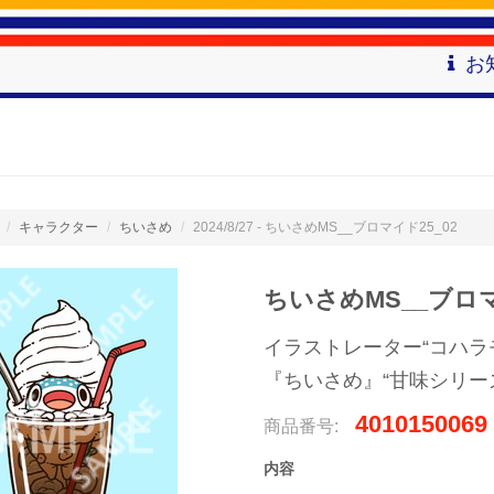
お
キャラクター
ちいさめ
2024/8/27 - ちいさめMS__ブロマイド25_02
ちいさめMS__ブロマ
イラストレーター“コハラ
『ちいさめ』“甘味シリー
4010150069
商品番号:
内容