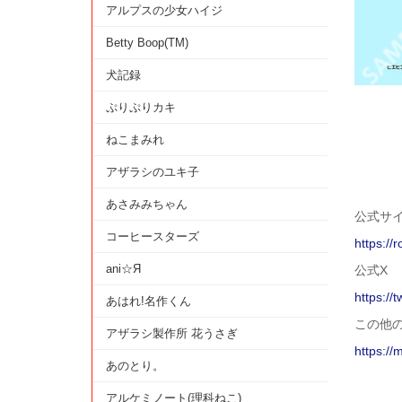
アルプスの少女ハイジ
Betty Boop(TM)
犬記録
ぷりぷりカキ
ねこまみれ
アザラシのユキ子
あさみみちゃん
公式サ
コーヒースターズ
https:/
ani☆Я
公式X
https://
あはれ!名作くん
この他
アザラシ製作所 花うさぎ
https://
あのとり。
アルケミノート(理科ねこ)