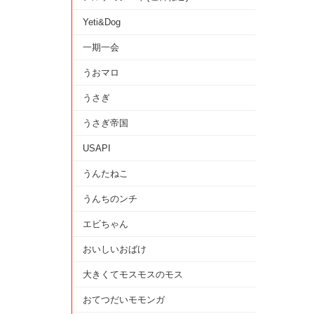
Yeti&Dog
一期一会
うおマロ
うさぎ
うさぎ帝国
USAPI
うんたねこ
うんちのンチ
エビちゃん
おいしいおばけ
大きくてモスモスのモス
おてつだいモモンガ