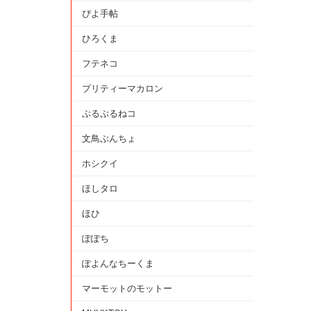
ぴよ手帖
ひろくま
フテネコ
プリティーマカロン
ぷるぷるねコ
文鳥ぶんちょ
ホシクイ
ほしタロ
ほひ
ぽぽち
ぽよんなちーくま
マーモットのモットー