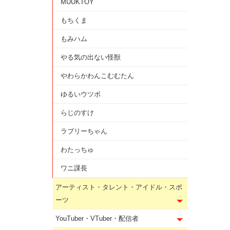
MUUKTOY
もちくま
もみハム
やる気の出ない怪獣
やわらかわんこむむたん
ゆるいウツボ
らじのすけ
ラブリーちゃん
わたっちゅ
ワニ課長
アーティスト・タレント・アイドル・スポ
ーツ
YouTuber・VTuber・配信者