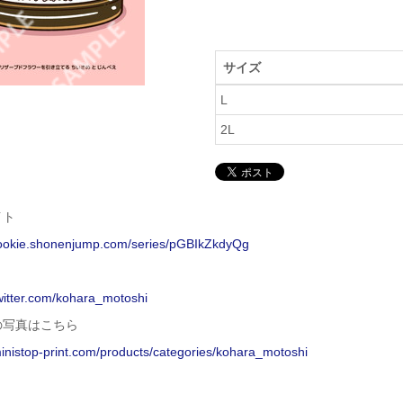
サイズ
L
2L
イト
/rookie.shonenjump.com/series/pGBIkZkdyQg
twitter.com/kohara_motoshi
の写真はこちら
ministop-print.com/products/categories/kohara_motoshi