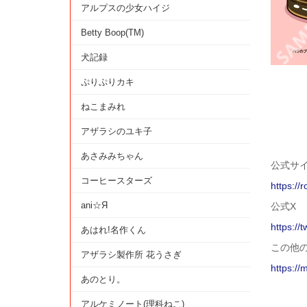
アルプスの少女ハイジ
Betty Boop(TM)
犬記録
ぷりぷりカキ
ねこまみれ
アザラシのユキ子
あさみみちゃん
公式サ
コーヒースターズ
https:/
ani☆Я
公式X
https://
あはれ!名作くん
この他
アザラシ製作所 花うさぎ
https://
あのとり。
アルケミノート(理科ねこ)