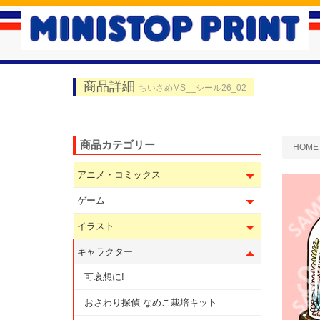
商品詳細
ちいさめMS__シール26_02
商品カテゴリー
HOME
アニメ・コミックス
ゲーム
イラスト
キャラクター
可哀想に!
おさわり探偵 なめこ栽培キット