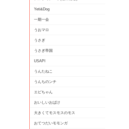
Yeti&Dog
一期一会
うおマロ
うさぎ
うさぎ帝国
USAPI
うんたねこ
うんちのンチ
エビちゃん
おいしいおばけ
大きくてモスモスのモス
おてつだいモモンガ