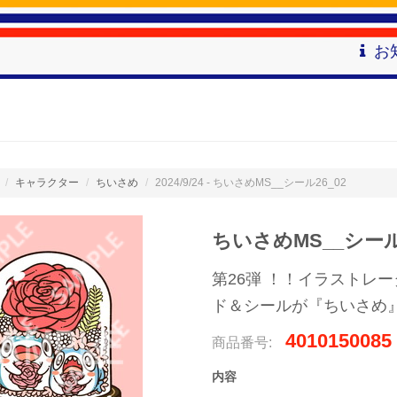
お
キャラクター
ちいさめ
2024/9/24 - ちいさめMS__シール26_02
ちいさめMS__シール2
第26弾 ！！イラストレ
ド＆シールが『ちいさめ』
4010150085
商品番号:
内容