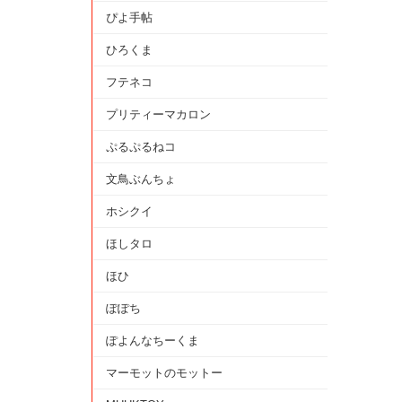
ぴよ手帖
ひろくま
フテネコ
プリティーマカロン
ぷるぷるねコ
文鳥ぶんちょ
ホシクイ
ほしタロ
ほひ
ぽぽち
ぽよんなちーくま
マーモットのモットー