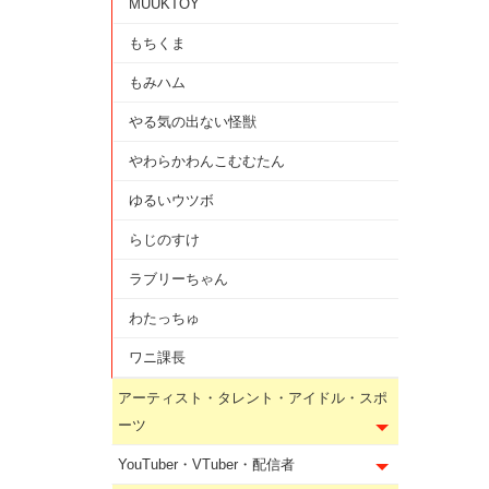
MUUKTOY
もちくま
もみハム
やる気の出ない怪獣
やわらかわんこむむたん
ゆるいウツボ
らじのすけ
ラブリーちゃん
わたっちゅ
ワニ課長
アーティスト・タレント・アイドル・スポ
ーツ
YouTuber・VTuber・配信者