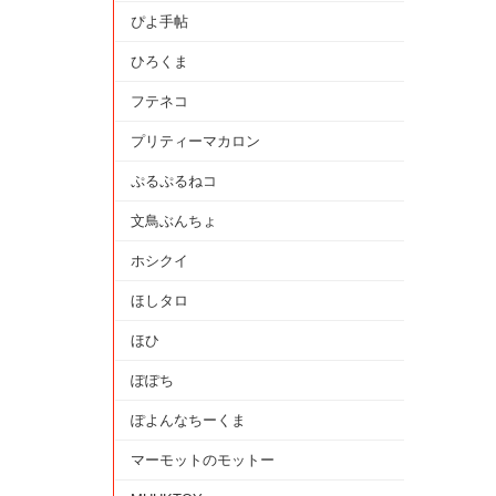
ぴよ手帖
ひろくま
フテネコ
プリティーマカロン
ぷるぷるねコ
文鳥ぶんちょ
ホシクイ
ほしタロ
ほひ
ぽぽち
ぽよんなちーくま
マーモットのモットー