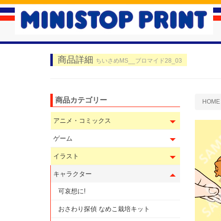
商品詳細
ちいさめMS__ブロマイド28_03
商品カテゴリー
HOME
アニメ・コミックス
ゲーム
イラスト
キャラクター
可哀想に!
おさわり探偵 なめこ栽培キット