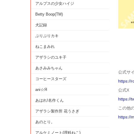
アルプスの少女ハイジ
Betty Boop(TM)
犬記録
ぷりぷりカキ
ねこまみれ
アザラシのユキ子
あさみみちゃん
公式サ
コーヒースターズ
https:/
ani☆Я
公式X
https://
あはれ!名作くん
この他
アザラシ製作所 花うさぎ
https://
あのとり。
アルケミノート(理科ねこ)