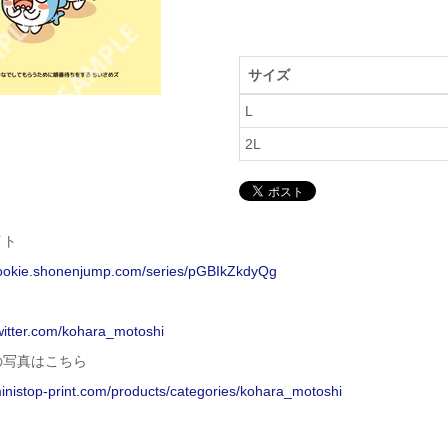
サイズ
L
2L
イト
/rookie.shonenjump.com/series/pGBIkZkdyQg
twitter.com/kohara_motoshi
の写真はこちら
ministop-print.com/products/categories/kohara_motoshi