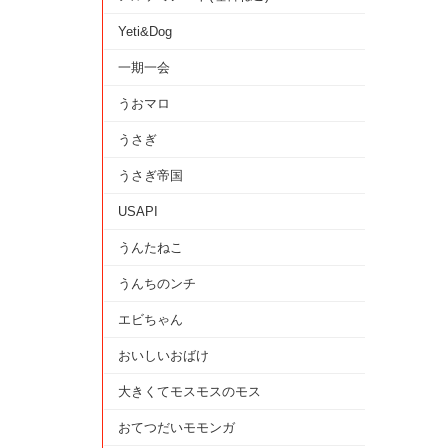
Yeti&Dog
一期一会
うおマロ
うさぎ
うさぎ帝国
USAPI
うんたねこ
うんちのンチ
エビちゃん
おいしいおばけ
大きくてモスモスのモス
おてつだいモモンガ