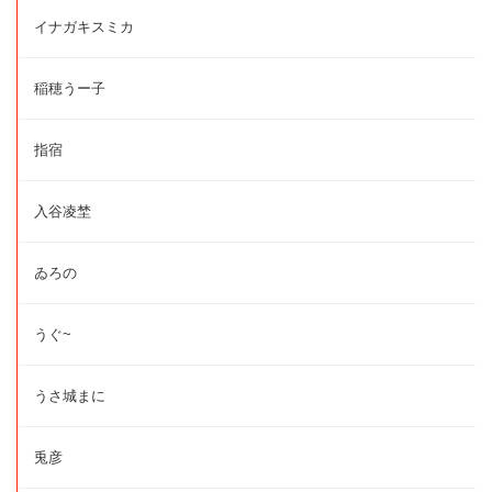
イナガキスミカ
稲穂うー子
指宿
入谷凌埜
ゐろの
うぐ~
うさ城まに
兎彦