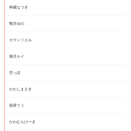
神威なつき
鴨月ゆの
カラシソエル
鴉月ルイ
空っぽ
かわしまさき
翡翠てう
かわむらけーき