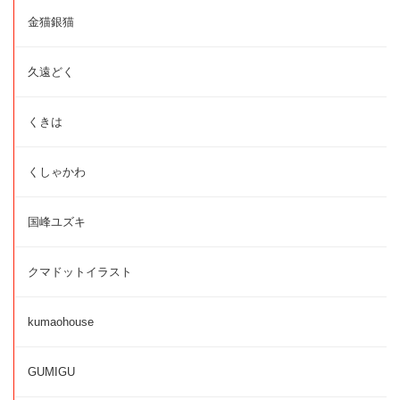
金猫銀猫
久遠どく
くきは
くしゃかわ
国峰ユズキ
クマドットイラスト
kumaohouse
GUMIGU