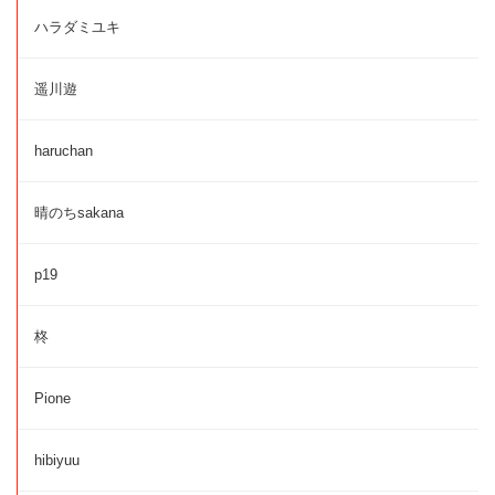
ハラダミユキ
遥川遊
haruchan
晴のちsakana
p19
柊
Pione
hibiyuu