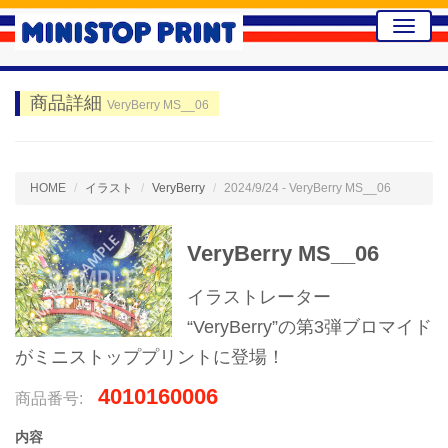
Toggle
naviga
商品詳細
VeryBerry MS__06
HOME
イラスト
VeryBerry
2024/9/24 - VeryBerry MS__06
VeryBerry MS__06
イラストレーター
“VeryBerry”の第3弾ブロマイド
がミニストッププリントに登場！
4010160006
商品番号:
内容