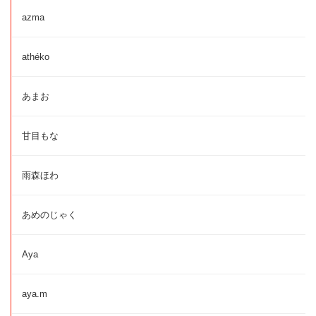
azma
athéko
あまお
甘目もな
雨森ほわ
あめのじゃく
Aya
aya.m