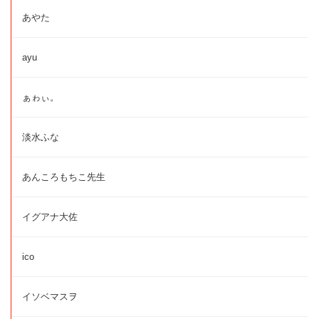
あやた
ayu
ぁゎぃ。
淡水ふな
あんころもちこ先生
イグアナ大佐
ico
イソベマスヲ