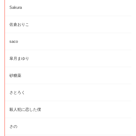
Sakura
佐倉おりこ
saco
皐月まゆり
砂糖薬
さとろく
殺人犯に恋した僕
さの