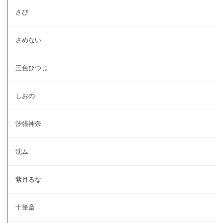
さび
さめない
三色ひつじ
しおの
汐張神奈
沈ム
紫月るな
十筆斎