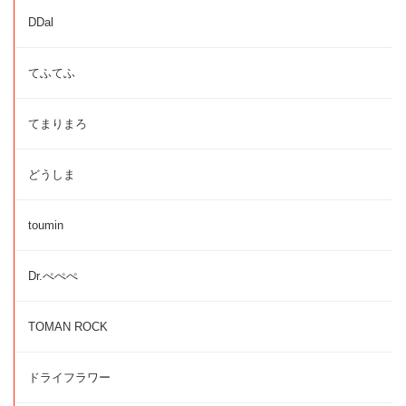
DDal
てふてふ
てまりまろ
どうしま
toumin
Dr.ぺぺぺ
TOMAN ROCK
ドライフラワー