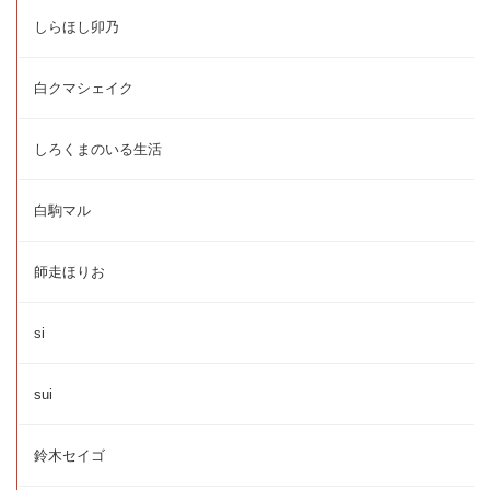
しらほし卯乃
白クマシェイク
しろくまのいる生活
白駒マル
師走ほりお
si
sui
鈴木セイゴ