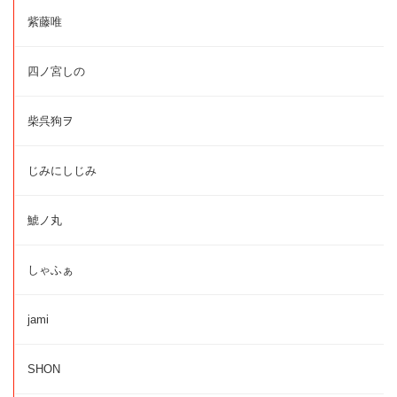
紫藤唯
四ノ宮しの
柴呉狗ヲ
じみにしじみ
鯱ノ丸
しゃふぁ
jami
SHON