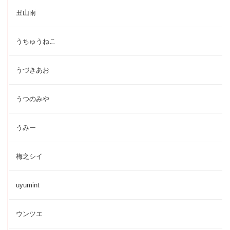
丑山雨
うちゅうねこ
うづきあお
うつのみや
うみー
梅之シイ
uyumint
ウンツエ