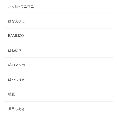
ハッピ~ワニワニ
はなえぴこ
BANILIZO
はねゆき
歯のマンガ
はやしうき
晴夏
原田ちあき