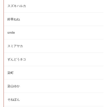
スズキハルカ
鈴華ねね
smile
スミアヤカ
ずんどうネコ
染町
染山ゆか
そねぽん