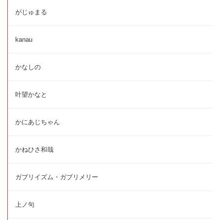
がじゅまる
kanau
かなしの
叶望かなと
かにあじちゃん
かねひさ和哉
ガブリイズム・ガブリメリー
上ノ句