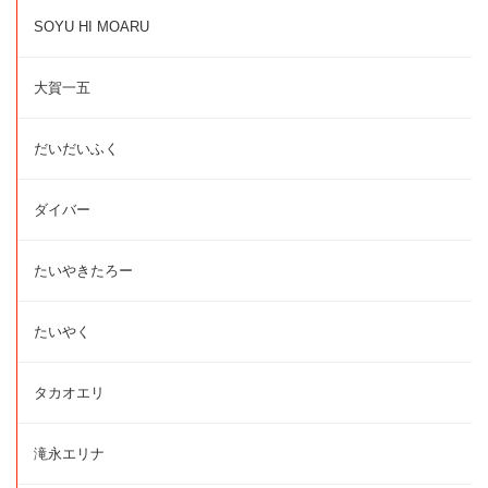
SOYU HI MOARU
大賀一五
だいだいふく
ダイバー
たいやきたろー
たいやく
タカオエリ
滝永エリナ