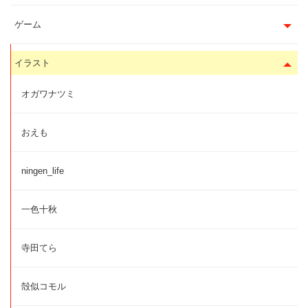
ゲーム
イラスト
オガワナツミ
おえも
ningen_life
一色十秋
寺田てら
殻似コモル