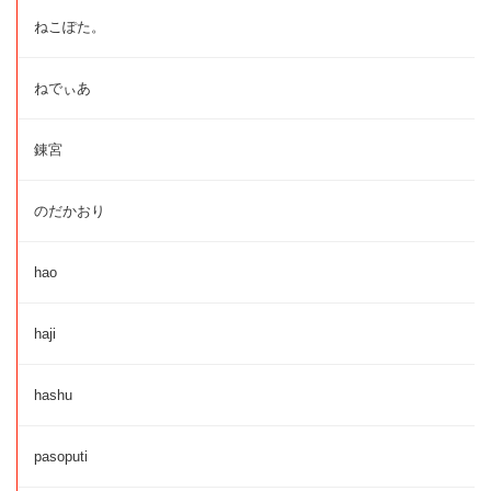
ねこぽた。
ねでぃあ
錬宮
のだかおり
hao
haji
hashu
pasoputi