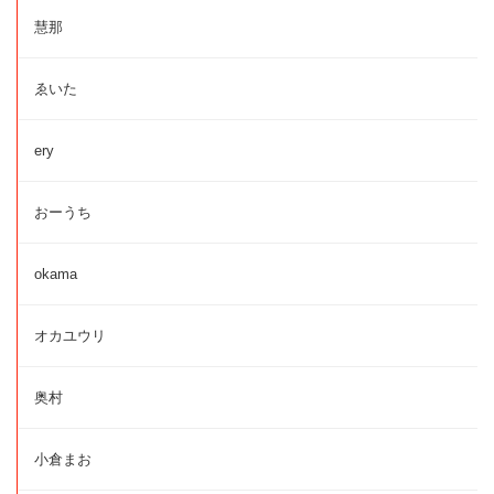
慧那
ゑいた
ery
おーうち
okama
オカユウリ
奥村
小倉まお