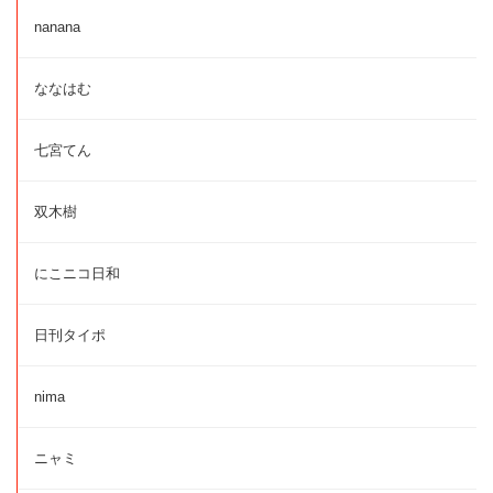
nanana
ななはむ
七宮てん
双木樹
にこニコ日和
日刊タイポ
nima
ニャミ