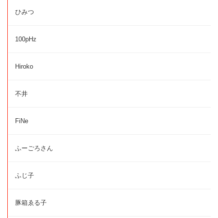
ひみつ
100pHz
Hiroko
不井
FiNe
ふーごろさん
ふじ子
豚箱ゑる子