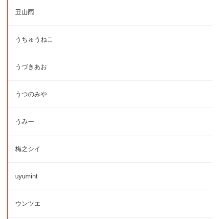
丑山雨
うちゅうねこ
うづきあお
うつのみや
うみー
梅之シイ
uyumint
ウンツエ