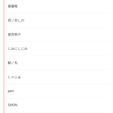
紫藤唯
四ノ宮しの
柴呉狗ヲ
じみにしじみ
鯱ノ丸
しゃふぁ
jami
SHON