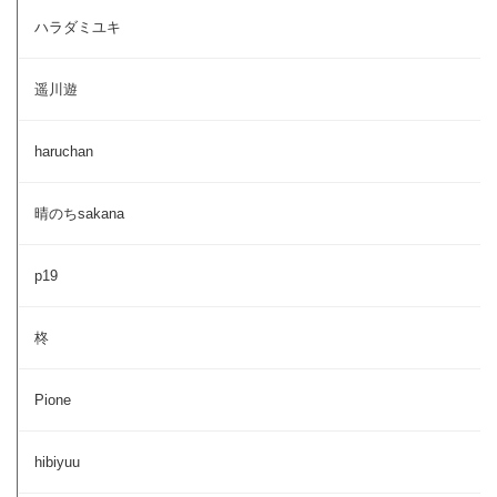
ハラダミユキ
遥川遊
haruchan
晴のちsakana
p19
柊
Pione
hibiyuu