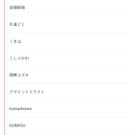
金猫銀猫
久遠どく
くきは
くしゃかわ
国峰ユズキ
クマドットイラスト
kumaohouse
GUMIGU