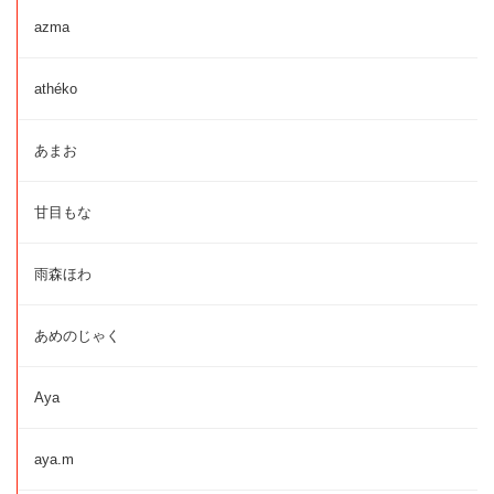
azma
athéko
あまお
甘目もな
雨森ほわ
あめのじゃく
Aya
aya.m