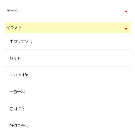
ゲーム
イラスト
オガワナツミ
おえも
ningen_life
一色十秋
寺田てら
殻似コモル