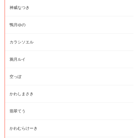
神威なつき
鴨月ゆの
カラシソエル
鴉月ルイ
空っぽ
かわしまさき
翡翠てう
かわむらけーき