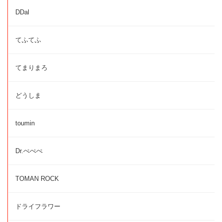
DDal
てふてふ
てまりまろ
どうしま
toumin
Dr.ぺぺぺ
TOMAN ROCK
ドライフラワー