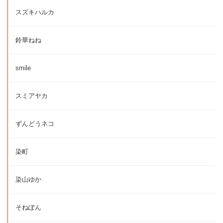
スズキハルカ
鈴華ねね
smile
スミアヤカ
ずんどうネコ
染町
染山ゆか
そねぽん