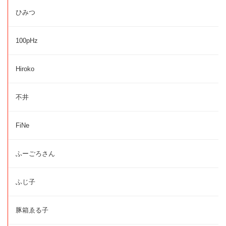
ひみつ
100pHz
Hiroko
不井
FiNe
ふーごろさん
ふじ子
豚箱ゑる子