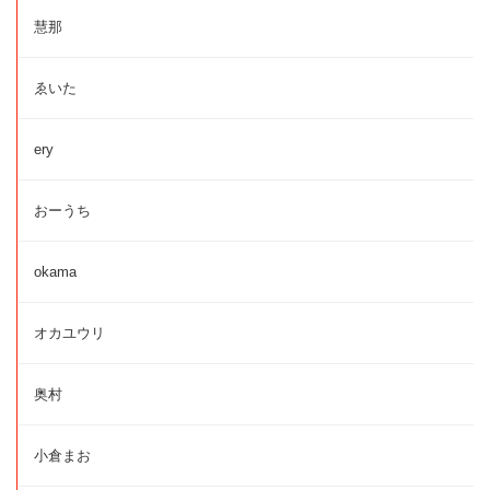
慧那
ゑいた
ery
おーうち
okama
オカユウリ
奥村
小倉まお