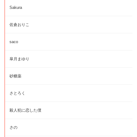
Sakura
佐倉おりこ
saco
皐月まゆり
砂糖薬
さとろく
殺人犯に恋した僕
さの