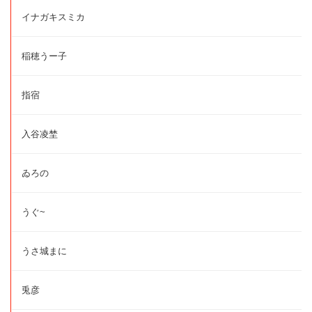
イナガキスミカ
稲穂うー子
指宿
入谷凌埜
ゐろの
うぐ~
うさ城まに
兎彦