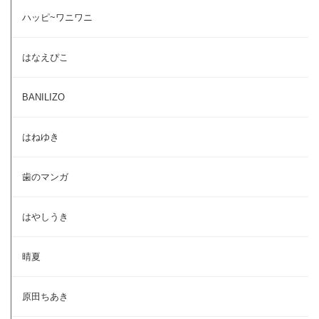
ハッピ~ワニワニ
はなえぴこ
BANILIZO
はねゆき
歯のマンガ
はやしうき
晴夏
原田ちあき