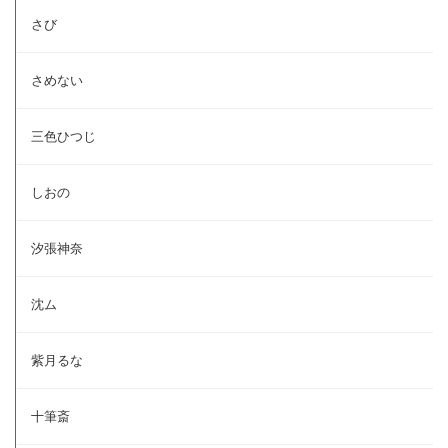
さび
さめない
三色ひつじ
しおの
汐張神奈
沈ム
紫月るな
十筆斎