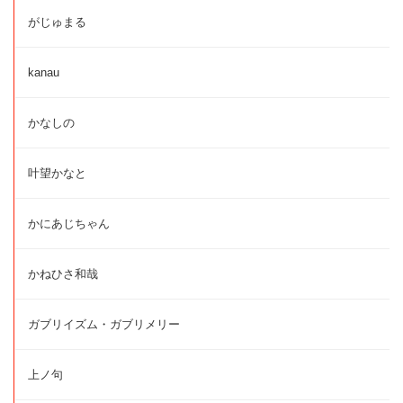
がじゅまる
kanau
かなしの
叶望かなと
かにあじちゃん
かねひさ和哉
ガブリイズム・ガブリメリー
上ノ句