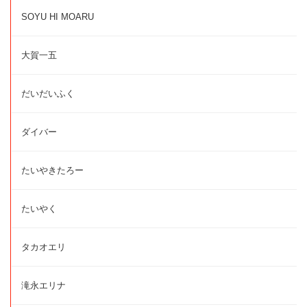
SOYU HI MOARU
大賀一五
だいだいふく
ダイバー
たいやきたろー
たいやく
タカオエリ
滝永エリナ