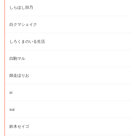
しらほし卯乃
白クマシェイク
しろくまのいる生活
白駒マル
師走ほりお
si
sui
鈴木セイゴ