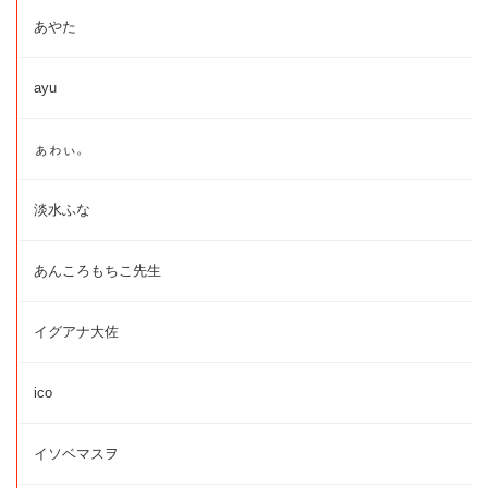
あやた
ayu
ぁゎぃ。
淡水ふな
あんころもちこ先生
イグアナ大佐
ico
イソベマスヲ