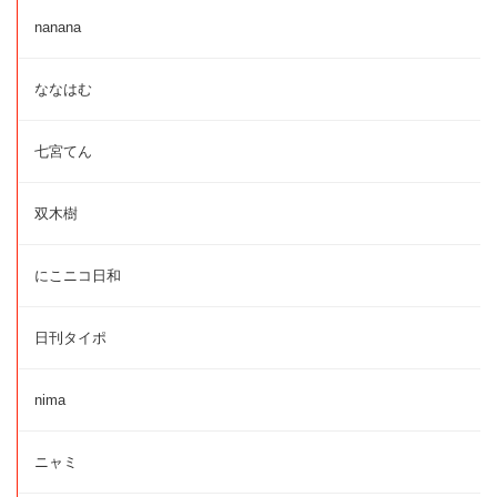
nanana
ななはむ
七宮てん
双木樹
にこニコ日和
日刊タイポ
nima
ニャミ