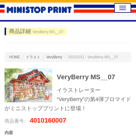
Toggle
naviga
商品詳細
VeryBerry MS__07
HOME
イラスト
VeryBerry
2025/2/11 - VeryBerry MS__07
VeryBerry MS__07
イラストレーター
“VeryBerry”の第4弾ブロマイド
がミニストッププリントに登場！
4010160007
商品番号:
内容