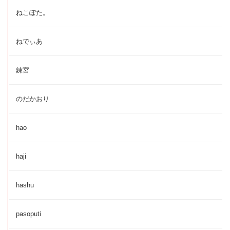
ねこぽた。
ねでぃあ
錬宮
のだかおり
hao
haji
hashu
pasoputi