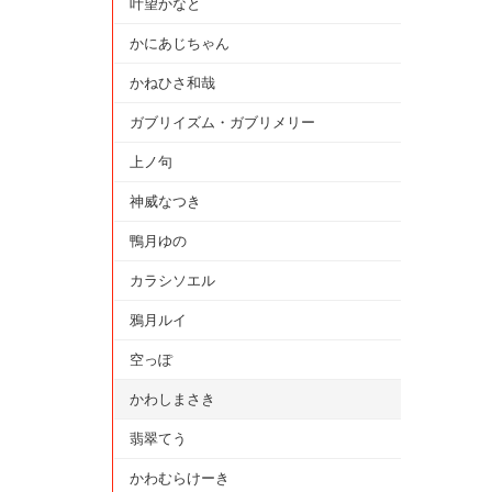
叶望かなと
かにあじちゃん
かねひさ和哉
ガブリイズム・ガブリメリー
上ノ句
神威なつき
鴨月ゆの
カラシソエル
鴉月ルイ
空っぽ
かわしまさき
翡翠てう
かわむらけーき