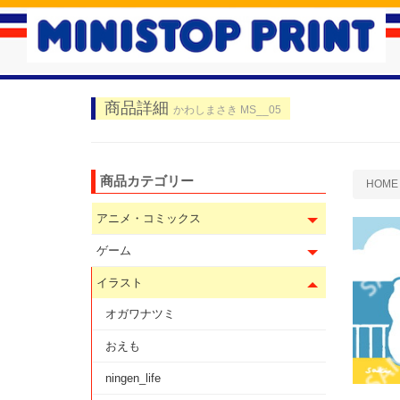
商品詳細
かわしまさき MS__05
商品カテゴリー
HOME
アニメ・コミックス
ゲーム
イラスト
オガワナツミ
おえも
ningen_life