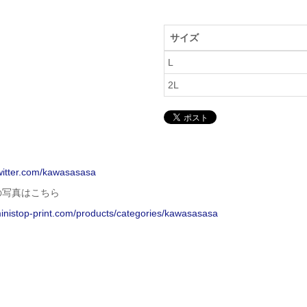
サイズ
L
2L
twitter.com/kawasasasa
の写真はこちら
ministop-print.com/products/categories/kawasasasa