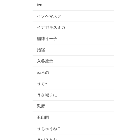
ico
イソベマスヲ
イナガキスミカ
稲穂うー子
指宿
入谷凌埜
ゐろの
うぐ~
うさ城まに
兎彦
丑山雨
うちゅうねこ
うづきあお