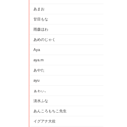
あまお
甘目もな
雨森ほわ
あめのじゃく
Aya
aya.m
あやた
ayu
ぁゎぃ。
淡水ふな
あんころもちこ先生
イグアナ大佐