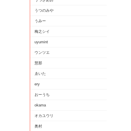
うつのみや
うみー
梅之シイ
uyumint
ウンツエ
慧那
ゑいた
ery
おーうち
okama
オカユウリ
奥村