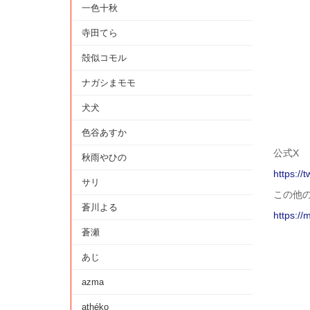
一色十秋
寺田てら
殻似コモル
ナガシまモモ
犬犬
色谷あすか
公式X
秋雨やひの
https://
サリ
この他
蒼川よる
https://
蒼瀬
あじ
azma
athéko