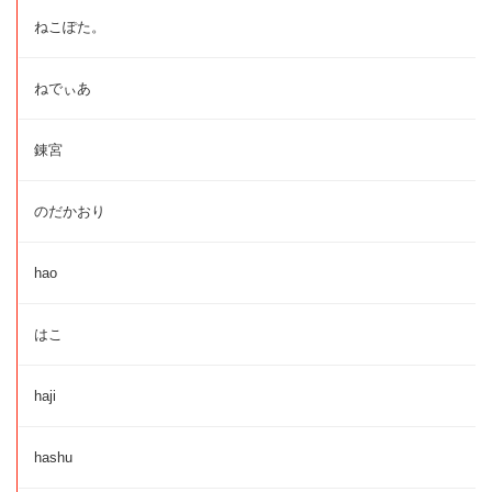
ねこぽた。
ねでぃあ
錬宮
のだかおり
hao
はこ
haji
hashu