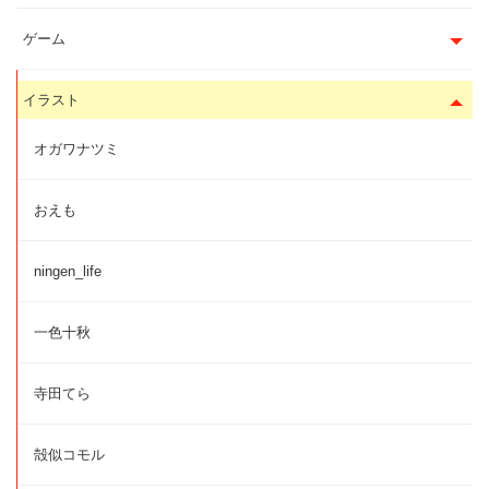
ゲーム
イラスト
オガワナツミ
おえも
ningen_life
一色十秋
寺田てら
殻似コモル