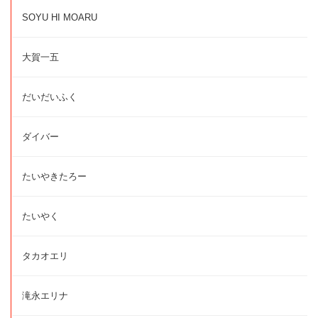
SOYU HI MOARU
大賀一五
だいだいふく
ダイバー
たいやきたろー
たいやく
タカオエリ
滝永エリナ