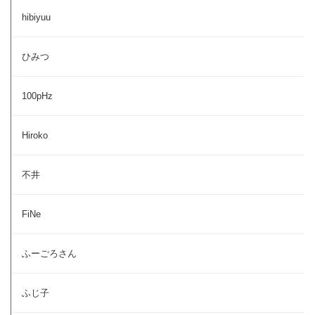
hibiyuu
ひみつ
100pHz
Hiroko
不井
FiNe
ふーごろさん
ふじ子