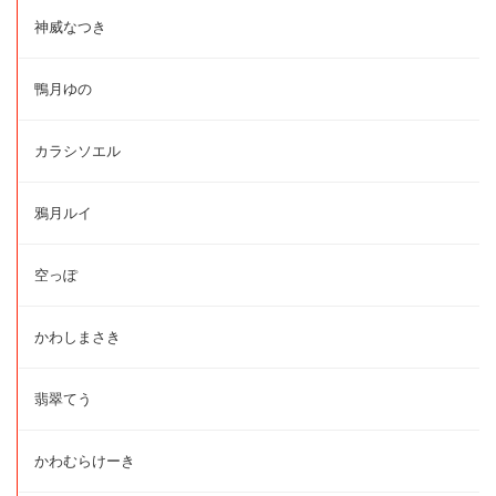
神威なつき
鴨月ゆの
カラシソエル
鴉月ルイ
空っぽ
かわしまさき
翡翠てう
かわむらけーき