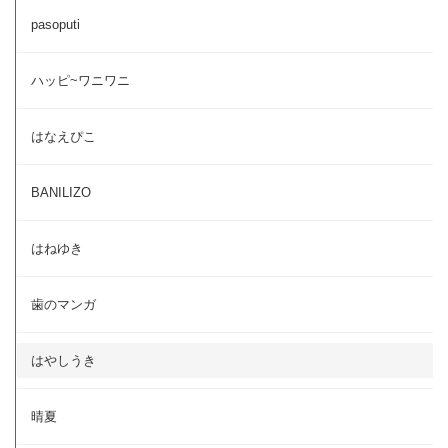
pasoputi
ハッピ~ワニワニ
はなえぴこ
BANILIZO
はねゆき
歯のマンガ
はやしうき
晴夏