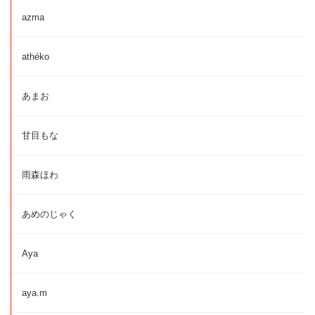
azma
athéko
あまお
甘目もな
雨森ほわ
あめのじゃく
Aya
aya.m