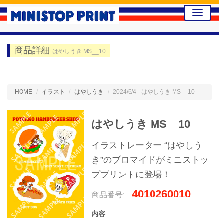
Toggle
naviga
商品詳細
はやしうき MS__10
HOME
イラスト
はやしうき
2024/6/4 - はやしうき MS__10
はやしうき MS__10
イラストレーター “はやしう
き”のブロマイドがミニストッ
ププリントに登場！
4010260010
商品番号:
内容