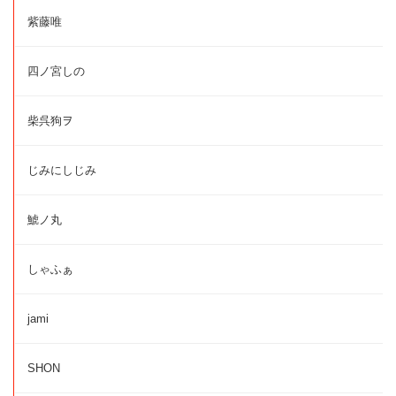
紫藤唯
四ノ宮しの
柴呉狗ヲ
じみにしじみ
鯱ノ丸
しゃふぁ
jami
SHON