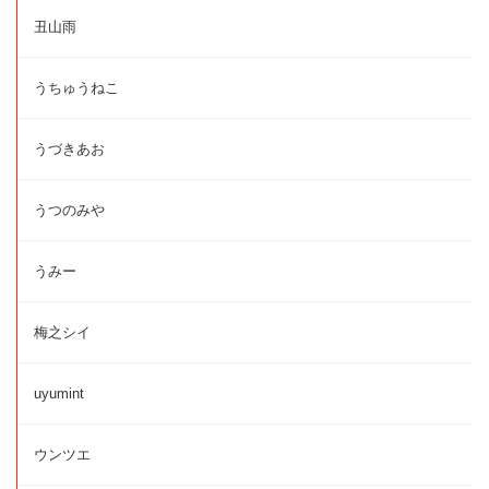
丑山雨
うちゅうねこ
うづきあお
うつのみや
うみー
梅之シイ
uyumint
ウンツエ