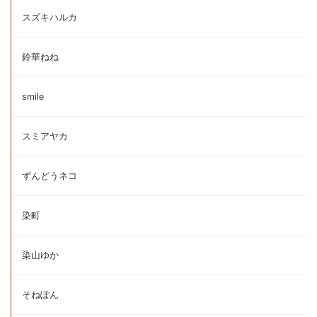
スズキハルカ
鈴華ねね
smile
スミアヤカ
ずんどうネコ
染町
染山ゆか
そねぽん