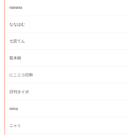
nanana
ななはむ
七宮てん
双木樹
にこニコ日和
日刊タイポ
nima
ニャミ