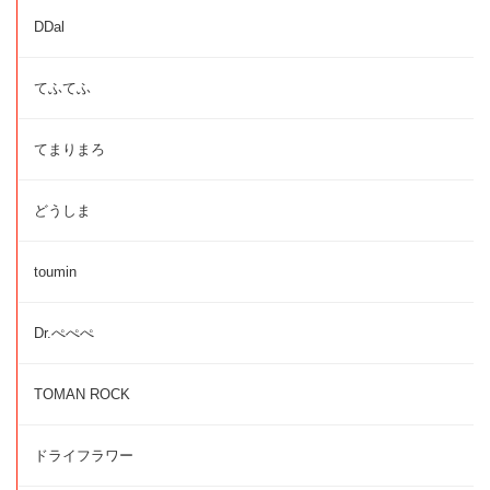
DDal
てふてふ
てまりまろ
どうしま
toumin
Dr.ぺぺぺ
TOMAN ROCK
ドライフラワー