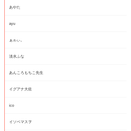
あやた
ayu
ぁゎぃ。
淡水ふな
あんころもちこ先生
イグアナ大佐
ico
イソベマスヲ