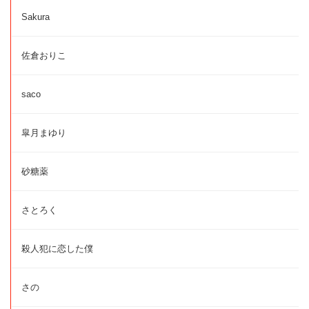
Sakura
佐倉おりこ
saco
皐月まゆり
砂糖薬
さとろく
殺人犯に恋した僕
さの