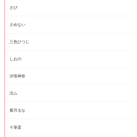
さび
さめない
三色ひつじ
しおの
汐張神奈
沈ム
紫月るな
十筆斎