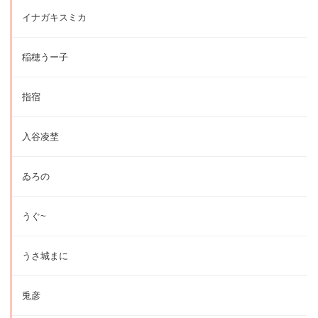
イナガキスミカ
稲穂うー子
指宿
入谷凌埜
ゐろの
うぐ~
うさ城まに
兎彦