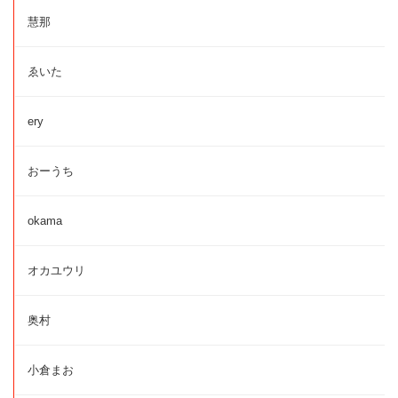
慧那
ゑいた
ery
おーうち
okama
オカユウリ
奥村
小倉まお