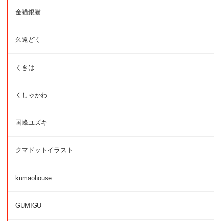
金猫銀猫
久遠どく
くきは
くしゃかわ
国峰ユズキ
クマドットイラスト
kumaohouse
GUMIGU