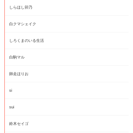
しらほし卯乃
白クマシェイク
しろくまのいる生活
白駒マル
師走ほりお
si
sui
鈴木セイゴ