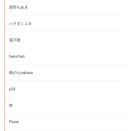
原田ちあき
ハラダミユキ
遥川遊
haruchan
晴のちsakana
p19
柊
Pione