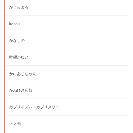
がじゅまる
kanau
かなしの
叶望かなと
かにあじちゃん
かねひさ和哉
ガブリイズム・ガブリメリー
上ノ句