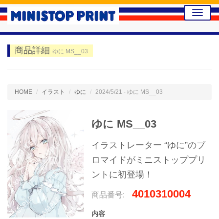
Toggle
naviga
商品詳細
ゆに MS__03
HOME
イラスト
ゆに
2024/5/21 - ゆに MS__03
ゆに MS__03
イラストレーター “ゆに”のブ
ロマイドがミニストッププリ
ントに初登場！
4010310004
商品番号:
内容