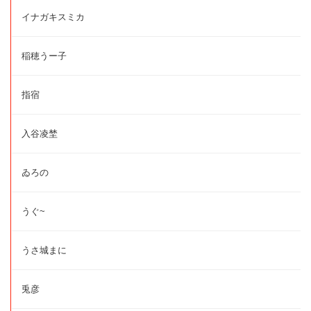
イナガキスミカ
稲穂うー子
指宿
入谷凌埜
ゐろの
うぐ~
うさ城まに
兎彦