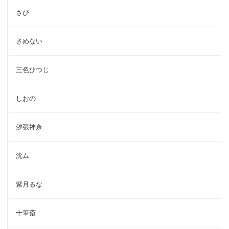
さび
さめない
三色ひつじ
しおの
汐張神奈
沈ム
紫月るな
十筆斎