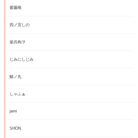
紫藤唯
四ノ宮しの
柴呉狗ヲ
じみにしじみ
鯱ノ丸
しゃふぁ
jami
SHON