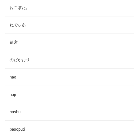
ねこぽた。
ねでぃあ
錬宮
のだかおり
hao
haji
hashu
pasoputi