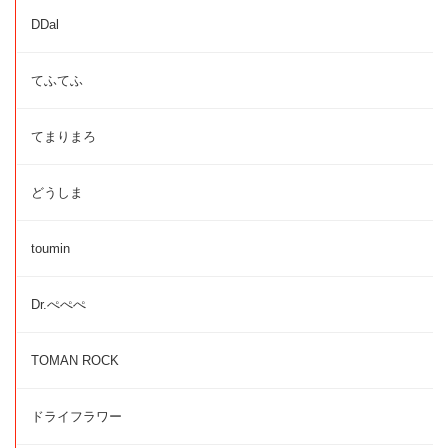
DDal
てふてふ
てまりまろ
どうしま
toumin
Dr.ぺぺぺ
TOMAN ROCK
ドライフラワー