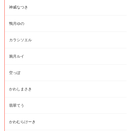
神威なつき
鴨月ゆの
カラシソエル
鴉月ルイ
空っぽ
かわしまさき
翡翠てう
かわむらけーき