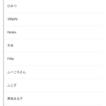
ひみつ
100pHz
Hiroko
不井
FiNe
ふーごろさん
ふじ子
豚箱ゑる子