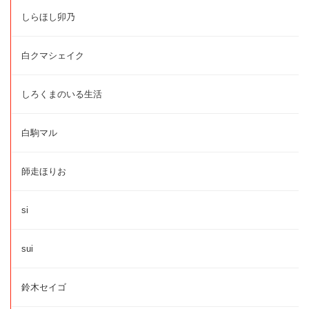
しらほし卯乃
白クマシェイク
しろくまのいる生活
白駒マル
師走ほりお
si
sui
鈴木セイゴ