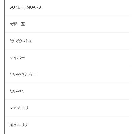
SOYU HI MOARU
大賀一五
だいだいふく
ダイバー
たいやきたろー
たいやく
タカオエリ
滝永エリナ