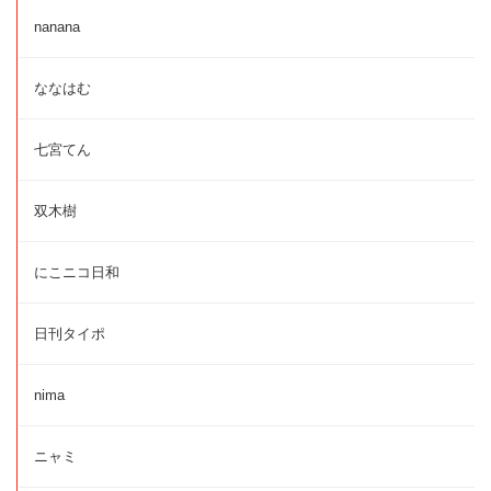
nanana
ななはむ
七宮てん
双木樹
にこニコ日和
日刊タイポ
nima
ニャミ