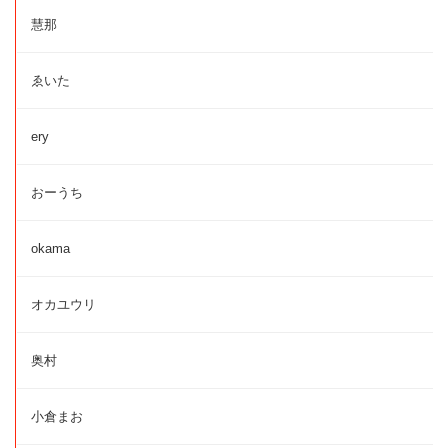
慧那
ゑいた
ery
おーうち
okama
オカユウリ
奥村
小倉まお