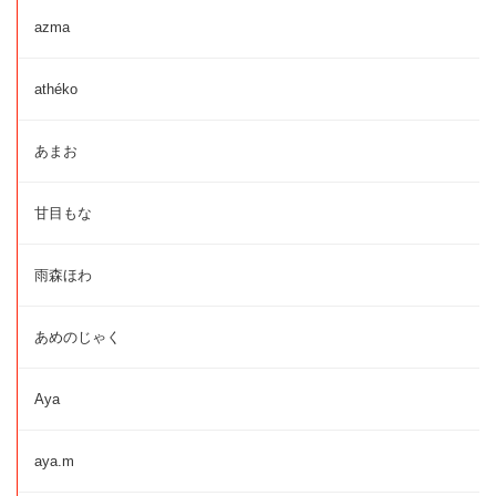
azma
athéko
あまお
甘目もな
雨森ほわ
あめのじゃく
Aya
aya.m