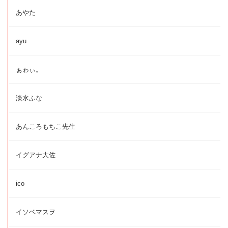
あやた
ayu
ぁゎぃ。
淡水ふな
あんころもちこ先生
イグアナ大佐
ico
イソベマスヲ