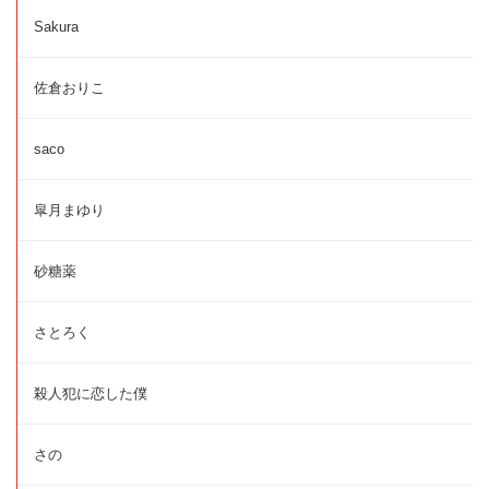
Sakura
佐倉おりこ
saco
皐月まゆり
砂糖薬
さとろく
殺人犯に恋した僕
さの