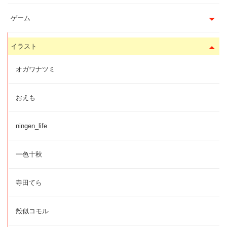
ゲーム
イラスト
オガワナツミ
おえも
ningen_life
一色十秋
寺田てら
殻似コモル