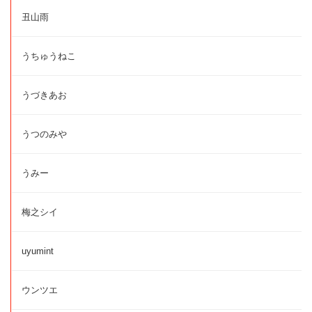
丑山雨
うちゅうねこ
うづきあお
うつのみや
うみー
梅之シイ
uyumint
ウンツエ