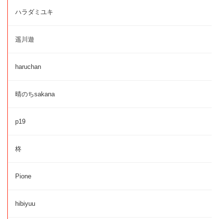
ハラダミユキ
遥川遊
haruchan
晴のちsakana
p19
柊
Pione
hibiyuu