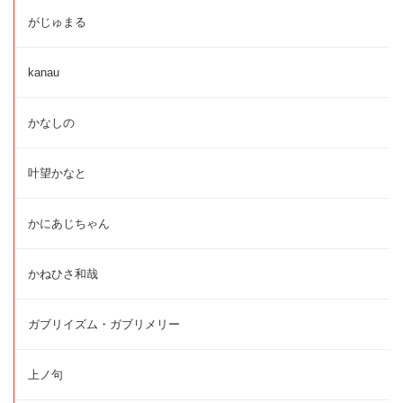
がじゅまる
kanau
かなしの
叶望かなと
かにあじちゃん
かねひさ和哉
ガブリイズム・ガブリメリー
上ノ句