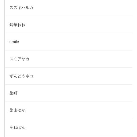
スズキハルカ
鈴華ねね
smile
スミアヤカ
ずんどうネコ
染町
染山ゆか
そねぽん