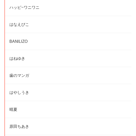
ハッピ~ワニワニ
はなえぴこ
BANILIZO
はねゆき
歯のマンガ
はやしうき
晴夏
原田ちあき