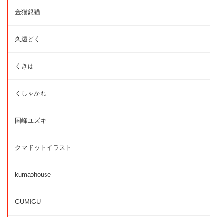
金猫銀猫
久遠どく
くきは
くしゃかわ
国峰ユズキ
クマドットイラスト
kumaohouse
GUMIGU