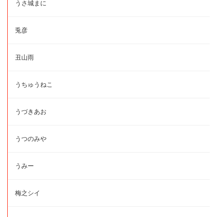
うさ城まに
兎彦
丑山雨
うちゅうねこ
うづきあお
うつのみや
うみー
梅之シイ