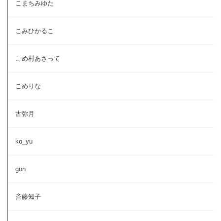
こまちみゆた
こみひかるこ
こめ村あさって
こめりな
古弥月
ko_yu
gon
斉藤知子