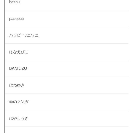
hashu
pasoputi
ハッピ~ワニワニ
はなえぴこ
BANILIZO
はねゆき
歯のマンガ
はやしうき