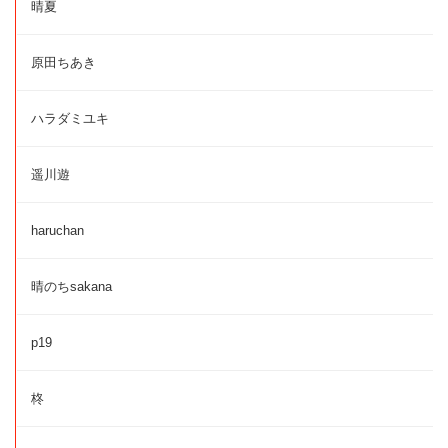
晴夏
原田ちあき
ハラダミユキ
遥川遊
haruchan
晴のちsakana
p19
柊