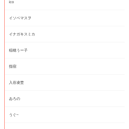
ico
イソベマスヲ
イナガキスミカ
稲穂うー子
指宿
入谷凌埜
ゐろの
うぐ~