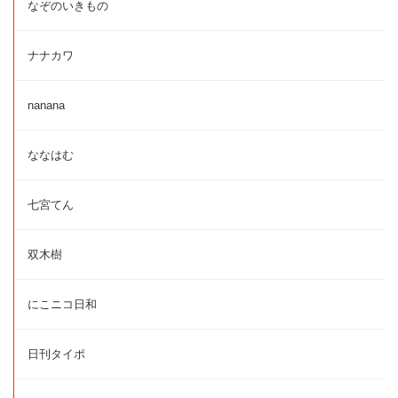
なぞのいきもの
ナナカワ
nanana
ななはむ
七宮てん
双木樹
にこニコ日和
日刊タイポ