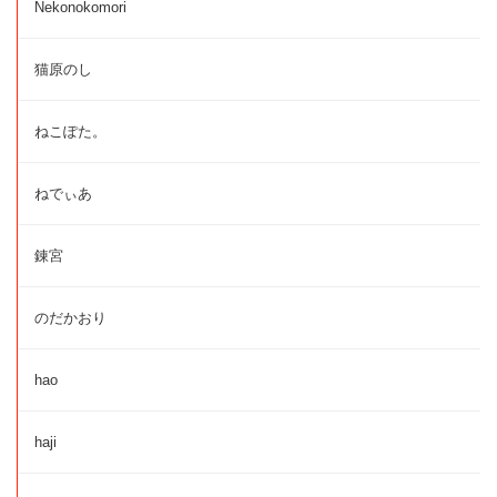
Nekonokomori
猫原のし
ねこぽた。
ねでぃあ
錬宮
のだかおり
hao
haji