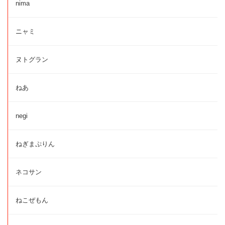
nima
ニャミ
ヌトグラン
ねあ
negi
ねぎまぷりん
ネコサン
ねこぜもん