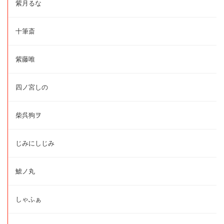
紫月るな
十筆斎
紫藤唯
四ノ宮しの
柴呉狗ヲ
じみにしじみ
鯱ノ丸
しゃふぁ