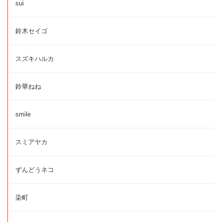
sui
鈴木セイゴ
スズキハルカ
鈴華ねね
smile
スミアヤカ
ずんどうネコ
染町