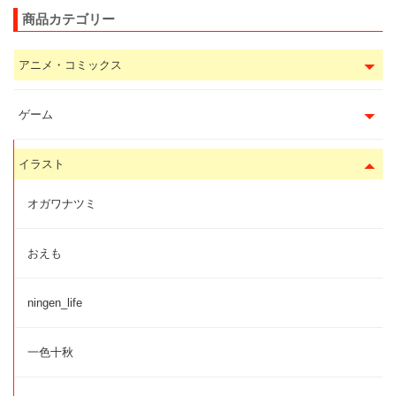
商品カテゴリー
アニメ・コミックス
ゲーム
イラスト
オガワナツミ
おえも
ningen_life
一色十秋