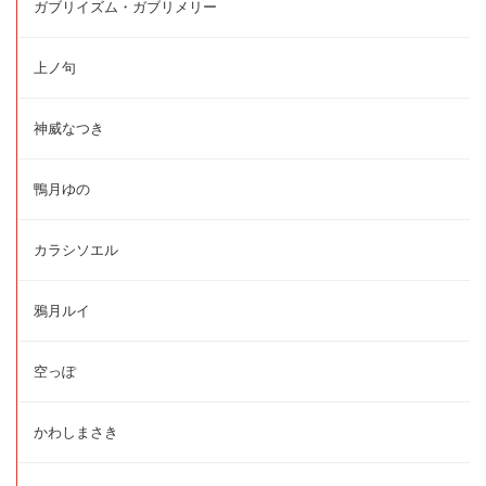
ガブリイズム・ガブリメリー
上ノ句
神威なつき
鴨月ゆの
カラシソエル
鴉月ルイ
空っぽ
かわしまさき