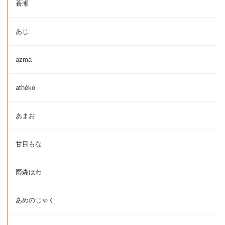
蒼瀬
あじ
azma
athéko
あまお
甘目もな
雨森ほわ
あめのじゃく