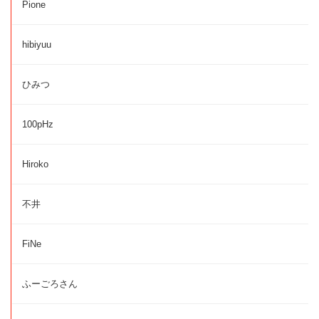
Pione
hibiyuu
ひみつ
100pHz
Hiroko
不井
FiNe
ふーごろさん