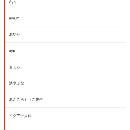
Aya
aya.m
あやた
ayu
ぁゎぃ。
淡水ふな
あんころもちこ先生
イグアナ大佐