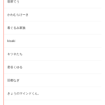
翡翠てう
かわむらけーき
着ぐるみ家族
kisaki
キツネたち
君谷くゆる
旧都なぎ
きょうのマインドくん。