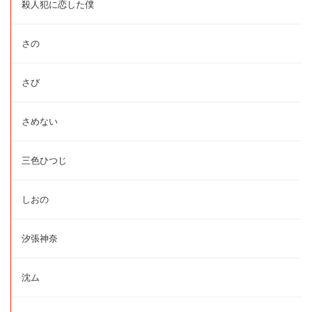
殺人犯に恋した僕
さの
さび
さめない
三色ひつじ
しおの
汐張神奈
沈ム