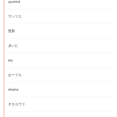
uyumint
ウンツエ
慧那
ゑいた
ery
おーうち
okama
オカユウリ