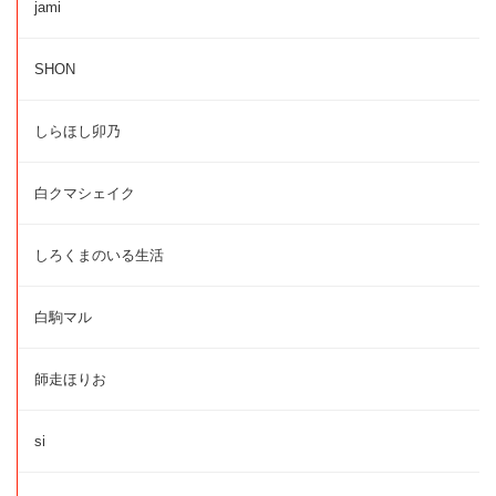
jami
SHON
しらほし卯乃
白クマシェイク
しろくまのいる生活
白駒マル
師走ほりお
si