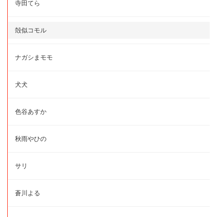
寺田てら
殻似コモル
ナガシまモモ
犬犬
色谷あすか
秋雨やひの
サリ
蒼川よる