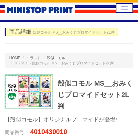
Toggle
naviga
商品詳細
殻似コモル MS__おみくじブロマイドセット2L判
HOME
イラスト
殻似コモル
2025/1/1 - 殻似コモル MS__おみくじブロマイドセット2L判
殻似コモル MS__おみく
じブロマイドセット2L
判
【殻似コモル】オリジナルブロマイドが登場!
4010430010
商品番号: